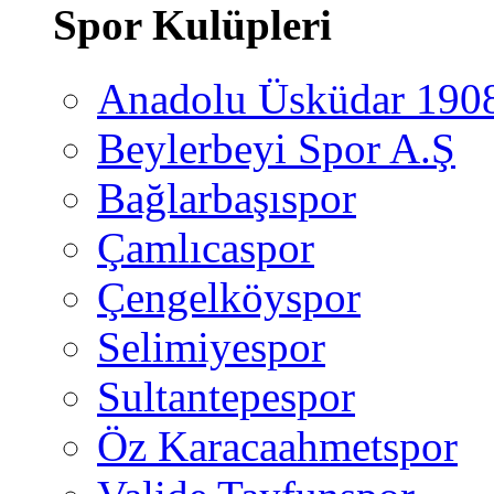
Spor Kulüpleri
Anadolu Üsküdar 190
Beylerbeyi Spor A.Ş
Bağlarbaşıspor
Çamlıcaspor
Çengelköyspor
Selimiyespor
Sultantepespor
Öz Karacaahmetspor