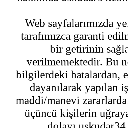
Web sayfalarımızda yer
tarafımızca garanti edil
bir getirinin sağ
verilmemektedir. Bu n
bilgilerdeki hatalardan, 
dayanılarak yapılan i
maddi/manevi zararlardan
üçüncü kişilerin uğraya
dolayı uskudar34