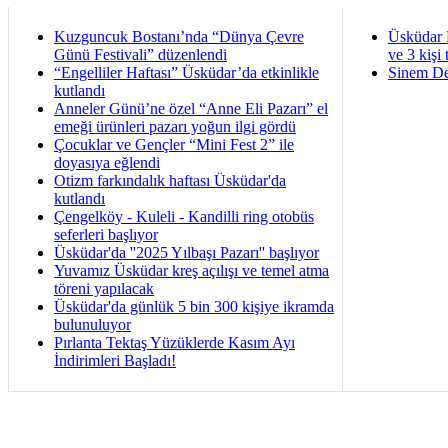
Kuzguncuk Bostanı’nda “Dünya Çevre
Üsküdar 
Günü Festivali” düzenlendi
ve 3 kişi 
“Engelliler Haftası” Üsküdar’da etkinlikle
Sinem De
kutlandı
Anneler Günü’ne özel “Anne Eli Pazarı” el
emeği ürünleri pazarı yoğun ilgi gördü
Çocuklar ve Gençler “Mini Fest 2” ile
doyasıya eğlendi
Otizm farkındalık haftası Üsküdar'da
kutlandı
Çengelköy - Kuleli - Kandilli ring otobüs
seferleri başlıyor
Üsküdar'da ''2025 Yılbaşı Pazarı'' başlıyor
Yuvamız Üsküdar kreş açılışı ve temel atma
töreni yapılacak
Üsküdar'da günlük 5 bin 300 kişiye ikramda
bulunuluyor
Pırlanta Tektaş Yüzüklerde Kasım Ayı
İndirimleri Başladı!