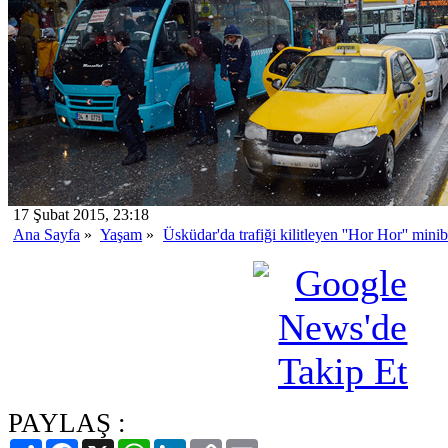
17 Şubat 2015, 23:18
Ana Sayfa
»
Yaşam
»
Üsküdar'da trafiği kilitleyen ''Hor Hor'' mini
PAYLAŞ :
Paylaş
Facebook
X
WhatsApp
LinkedIn
Copy
Email