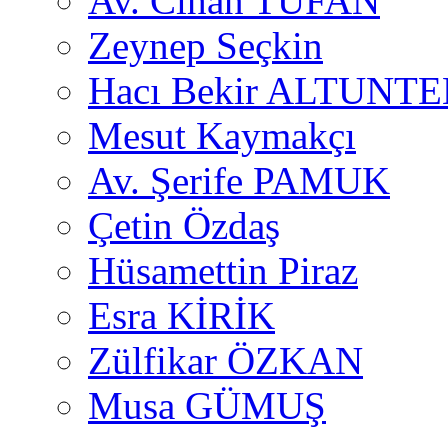
Av. Cihan TUFAN
Zeynep Seçkin
Hacı Bekir ALTUNTE
Mesut Kaymakçı
Av. Şerife PAMUK
Çetin Özdaş
Hüsamettin Piraz
Esra KİRİK
Zülfikar ÖZKAN
Musa GÜMUŞ