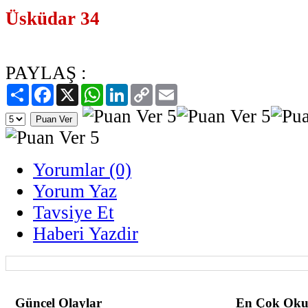
Üsküdar 34
PAYLAŞ :
Paylaş
Facebook
X
WhatsApp
LinkedIn
Copy
Email
Link
Yorumlar (0)
Yorum Yaz
Tavsiye Et
Haberi Yazdir
Güncel Olaylar
En Çok Oku