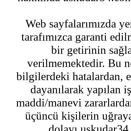
Web sayfalarımızda yer
tarafımızca garanti edil
bir getirinin sağ
verilmemektedir. Bu n
bilgilerdeki hatalardan, 
dayanılarak yapılan i
maddi/manevi zararlardan
üçüncü kişilerin uğraya
dolayı uskudar34