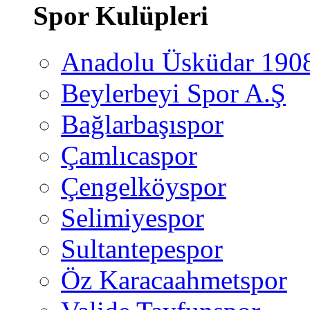
Spor Kulüpleri
Anadolu Üsküdar 190
Beylerbeyi Spor A.Ş
Bağlarbaşıspor
Çamlıcaspor
Çengelköyspor
Selimiyespor
Sultantepespor
Öz Karacaahmetspor