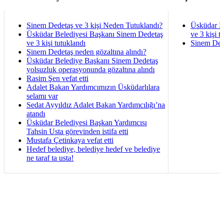
Sinem Dedetaş ve 3 kişi Neden Tutuklandı?
Üsküdar 
Üsküdar Belediyesi Başkanı Sinem Dedetaş
ve 3 kişi 
ve 3 kişi tutuklandı
Sinem De
Sinem Dedetaş neden gözaltına alındı?
Üsküdar Belediye Başkanı Sinem Dedetaş
yolsuzluk operasyonunda gözaltına alındı
Rasim Şen vefat etti
Adalet Bakan Yardımcımızın Üsküdarlılara
selamı var
Sedat Ayyıldız Adalet Bakan Yardımcılığı’na
atandı
Üsküdar Belediyesi Başkan Yardımcısı
Tahsin Usta görevinden istifa etti
Mustafa Çetinkaya vefat etti
Hedef belediye, belediye hedef ve belediye
ne taraf ta usta!