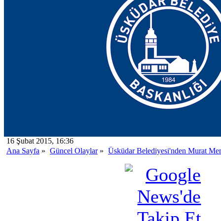
16 Şubat 2015, 16:36
Ana Sayfa
»
Güncel Olaylar
»
Üsküdar Belediyesi'nden Murat Men