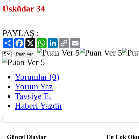
Üsküdar 34
PAYLAŞ :
Paylaş
Facebook
X
WhatsApp
LinkedIn
Copy
Email
Link
Yorumlar (0)
Yorum Yaz
Tavsiye Et
Haberi Yazdir
Güncel Olaylar
En Çok Oku