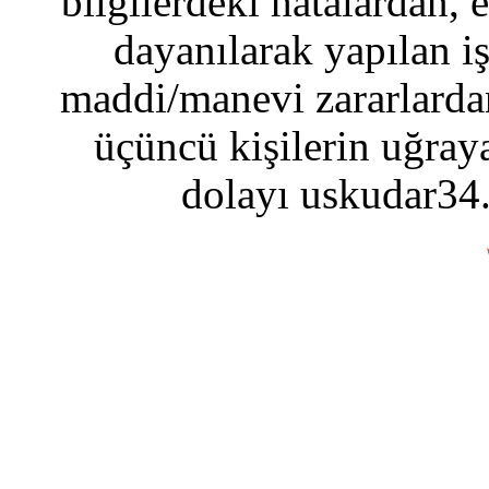
bilgilerdeki hatalardan, 
dayanılarak yapılan i
maddi/manevi zararlardan
üçüncü kişilerin uğraya
dolayı uskudar34