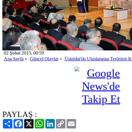
02 Şubat 2015, 00:59
Ana Sayfa
»
Güncel Olaylar
»
Üsküdar'da Uluslararası Terörizm K
PAYLAŞ :
Paylaş
Facebook
X
WhatsApp
LinkedIn
Copy
Email
Link