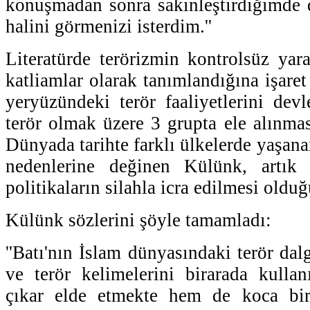
konuşmadan sonra sakinleştirdiğimde 
halini görmenizi isterdim.''
Literatürde terörizmin kontrolsüz yara
katliamlar olarak tanımlandığına işare
yeryüzündeki terör faaliyetlerini devl
terör olmak üzere 3 grupta ele alınması
Dünyada tarihte farklı ülkelerde yaşanan
nedenlerine değinen Külünk, artık t
politikaların silahla icra edilmesi oldu
Külünk sözlerini şöyle tamamladı:
''Batı'nın İslam dünyasındaki terör da
ve terör kelimelerini birarada kulla
çıkar elde etmekte hem de koca bi