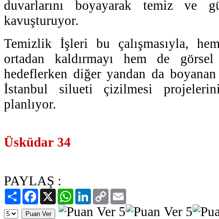
duvarlarını boyayarak temiz ve g
kavuşturuyor.
Temizlik İşleri bu çalışmasıyla, hem
ortadan kaldırmayı hem de görsel g
hedeflerken diğer yandan da boyanan 
İstanbul silueti çizilmesi projeleri
planlıyor.
Üsküdar 34
PAYLAŞ :
Paylaş
Facebook
X
WhatsApp
LinkedIn
Copy
Email
Link