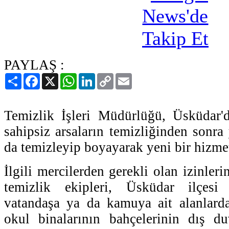
PAYLAŞ :
Paylaş
Facebook
X
WhatsApp
LinkedIn
Copy
Email
Link
Temizlik İşleri Müdürlüğü, Üsküdar'd
sahipsiz arsaların temizliğinden sonra 
da temizleyip boyayarak yeni bir hizmet
İlgili mercilerden gerekli olan izinler
temizlik ekipleri, Üsküdar ilçesi s
vatandaşa ya da kamuya ait alanlarda
okul binalarının bahçelerinin dış du