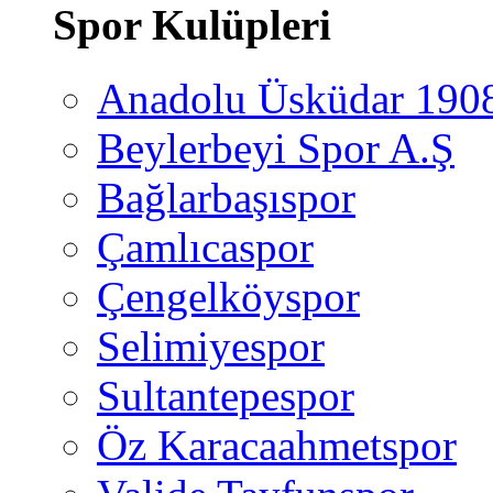
Spor Kulüpleri
Anadolu Üsküdar 190
Beylerbeyi Spor A.Ş
Bağlarbaşıspor
Çamlıcaspor
Çengelköyspor
Selimiyespor
Sultantepespor
Öz Karacaahmetspor