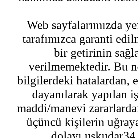
Web sayfalarımızda yer
tarafımızca garanti edil
bir getirinin sağ
verilmemektedir. Bu n
bilgilerdeki hatalardan, 
dayanılarak yapılan i
maddi/manevi zararlardan
üçüncü kişilerin uğraya
dolayı uskudar34