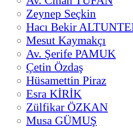
Av. Cihan TUFAN
Zeynep Seçkin
Hacı Bekir ALTUNTE
Mesut Kaymakçı
Av. Şerife PAMUK
Çetin Özdaş
Hüsamettin Piraz
Esra KİRİK
Zülfikar ÖZKAN
Musa GÜMUŞ