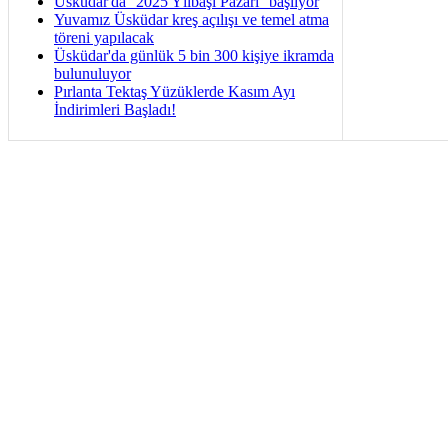
Üsküdar'da ''2025 Yılbaşı Pazarı'' başlıyor
Yuvamız Üsküdar kreş açılışı ve temel atma
töreni yapılacak
Üsküdar'da günlük 5 bin 300 kişiye ikramda
bulunuluyor
Pırlanta Tektaş Yüzüklerde Kasım Ayı
İndirimleri Başladı!