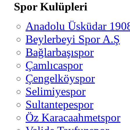
Spor Kulüpleri
Anadolu Üsküdar 190
Beylerbeyi Spor A.Ş
Bağlarbaşıspor
Çamlıcaspor
Çengelköyspor
Selimiyespor
Sultantepespor
Öz Karacaahmetspor