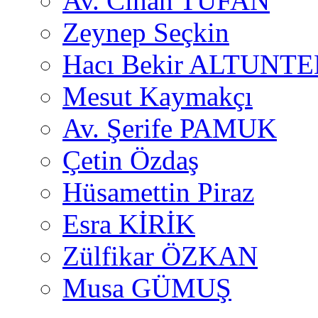
Av. Cihan TUFAN
Zeynep Seçkin
Hacı Bekir ALTUNTE
Mesut Kaymakçı
Av. Şerife PAMUK
Çetin Özdaş
Hüsamettin Piraz
Esra KİRİK
Zülfikar ÖZKAN
Musa GÜMUŞ