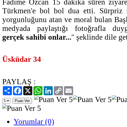
Fadime Özcan 15 dakika süren ziyaret
Türkmen'e bol bol dua etti. Sürpriz 
yorgunluğunu atan ve moral bulan Baş
medyada paylaştığı fotoğrafla duygu
gerçek sahibi onlar...
'' şeklinde dile ge
Üsküdar 34
PAYLAŞ :
Paylaş
Facebook
X
WhatsApp
LinkedIn
Copy
Email
Link
Yorumlar (0)