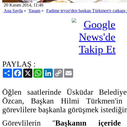
20 Kasım 2014, 11:46
Ana Sayfa
»
Yaşam
»
Fadime teyze'den başkan Türkmen'e çatkapı z
PAYLAŞ :
Paylaş
Facebook
X
WhatsApp
LinkedIn
Copy
Email
Link
Öğlen saatlerinde Üsküdar Belediye
Özcan, Başkan Hilmi Türkmen'in
görevlilere başkanla görüşmek istediğin
Görevlilerin ''
Başkanın içeride 