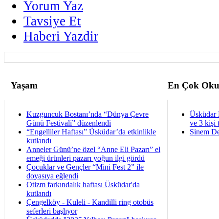
Yorum Yaz
Tavsiye Et
Haberi Yazdir
Yaşam
En Çok Oku
Kuzguncuk Bostanı’nda “Dünya Çevre
Üsküdar 
Günü Festivali” düzenlendi
ve 3 kişi 
“Engelliler Haftası” Üsküdar’da etkinlikle
Sinem De
kutlandı
Anneler Günü’ne özel “Anne Eli Pazarı” el
emeği ürünleri pazarı yoğun ilgi gördü
Çocuklar ve Gençler “Mini Fest 2” ile
doyasıya eğlendi
Otizm farkındalık haftası Üsküdar'da
kutlandı
Çengelköy - Kuleli - Kandilli ring otobüs
seferleri başlıyor