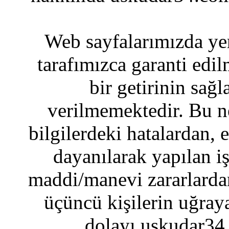
Web sayfalarımızda yer
tarafımızca garanti edil
bir getirinin sağ
verilmemektedir. Bu n
bilgilerdeki hatalardan, 
dayanılarak yapılan i
maddi/manevi zararlardan
üçüncü kişilerin uğraya
dolayı uskudar34