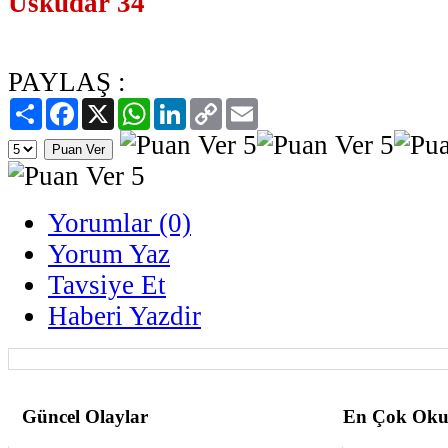
Üsküdar 34
PAYLAŞ :
Paylaş
Facebook
X
WhatsApp
LinkedIn
Copy
Email
Link
Yorumlar (0)
Yorum Yaz
Tavsiye Et
Haberi Yazdir
Güncel Olaylar
En Çok Oku