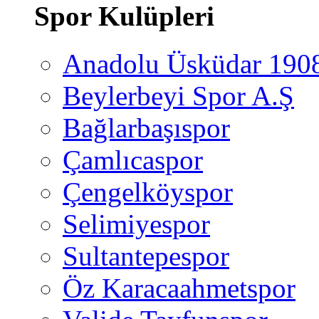
Spor Kulüpleri
Anadolu Üsküdar 190
Beylerbeyi Spor A.Ş
Bağlarbaşıspor
Çamlıcaspor
Çengelköyspor
Selimiyespor
Sultantepespor
Öz Karacaahmetspor