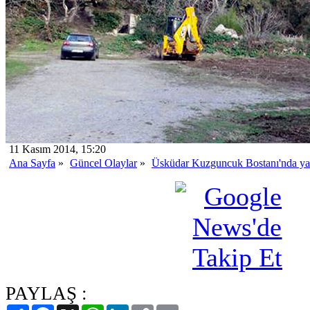
11 Kasım 2014, 15:20
Ana Sayfa
»
Güncel Olaylar
»
Üsküdar Kuzguncuk Bostanı'nda ya
PAYLAŞ :
Paylaş
Facebook
X
WhatsApp
LinkedIn
Copy
Email