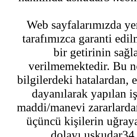
Web sayfalarımızda yer
tarafımızca garanti edil
bir getirinin sağ
verilmemektedir. Bu n
bilgilerdeki hatalardan, 
dayanılarak yapılan i
maddi/manevi zararlardan
üçüncü kişilerin uğraya
dolayı uskudar34