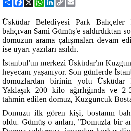
Link
Üsküdar Belediyesi Park Bahçeler 
bahçıvan Sami Gümüş'e saldırdıktan s
domuzun arama çalışmaları devam ediy
ise uyarı yazıları asıldı.
İstanbul'un merkezi Üsküdar'ın Kuzgu
heyecanı yaşanıyor. Son günlerde İstan
domuzlardan birinin yolu Üsküdar 
Yaklaşık 200 kilo ağırlığında ve 2-
tahmin edilen domuz, Kuzguncuk Bosta
Domuzu ilk gören kişi, bostanın ba
oldu. Gümüş o anları, ''Domuzla bir a
Domuz saldırmaz, insandan korkar diy