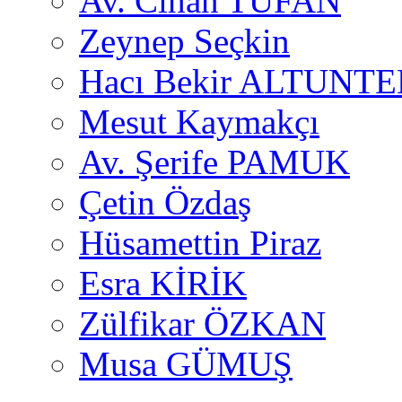
Av. Cihan TUFAN
Zeynep Seçkin
Hacı Bekir ALTUNTE
Mesut Kaymakçı
Av. Şerife PAMUK
Çetin Özdaş
Hüsamettin Piraz
Esra KİRİK
Zülfikar ÖZKAN
Musa GÜMUŞ