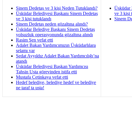
Sinem Dedetaş ve 3 kişi Neden Tutuklandı?
Üsküdar 
Üsküdar Belediyesi Başkanı Sinem Dedetaş
ve 3 kişi 
ve 3 kişi tutuklandı
Sinem De
Sinem Dedetaş neden gözaltına alındı?
Üsküdar Belediye Başkanı Sinem Dedetaş
yolsuzluk operasyonunda gözaltına alındı
Rasim Şen vefat etti
Adalet Bakan Yardımcımızın Üsküdarlılara
selamı var
Sedat Ayyıldız Adalet Bakan Yardımcılığı’na
atandı
Üsküdar Belediyesi Başkan Yardımcısı
Tahsin Usta görevinden istifa etti
Mustafa Çetinkaya vefat etti
Hedef belediye, belediye hedef ve belediye
ne taraf ta usta!