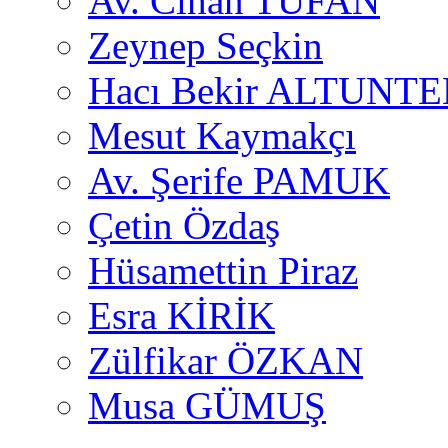
Av. Cihan TUFAN
Zeynep Seçkin
Hacı Bekir ALTUNTE
Mesut Kaymakçı
Av. Şerife PAMUK
Çetin Özdaş
Hüsamettin Piraz
Esra KİRİK
Zülfikar ÖZKAN
Musa GÜMUŞ