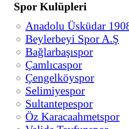
Spor Kulüpleri
Anadolu Üsküdar 190
Beylerbeyi Spor A.Ş
Bağlarbaşıspor
Çamlıcaspor
Çengelköyspor
Selimiyespor
Sultantepespor
Öz Karacaahmetspor