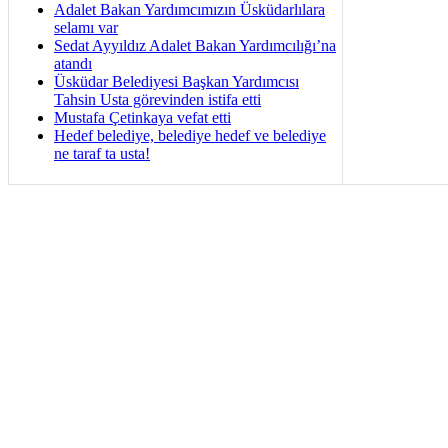
Adalet Bakan Yardımcımızın Üsküdarlılara
selamı var
Sedat Ayyıldız Adalet Bakan Yardımcılığı’na
atandı
Üsküdar Belediyesi Başkan Yardımcısı
Tahsin Usta görevinden istifa etti
Mustafa Çetinkaya vefat etti
Hedef belediye, belediye hedef ve belediye
ne taraf ta usta!