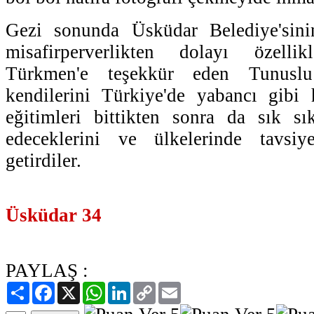
Gezi sonunda Üsküdar Belediye'sini
misafirperverlikten dolayı özell
Türkmen'e teşekkür eden Tunuslu 
kendilerini Türkiye'de yabancı gibi 
eğitimleri bittikten sonra da sık sı
edeceklerini ve ülkelerinde tavsiy
getirdiler.
Üsküdar 34
PAYLAŞ :
Paylaş
Facebook
X
WhatsApp
LinkedIn
Copy
Email
Link