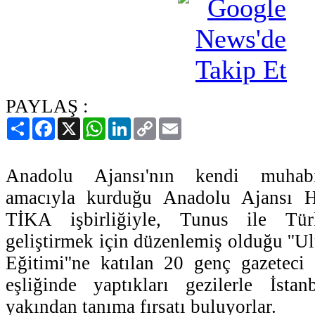
PAYLAŞ :
Paylaş
Facebook
X
WhatsApp
LinkedIn
Copy
Email
Link
Anadolu Ajansı'nın kendi muhabir
amacıyla kurduğu Anadolu Ajansı 
TİKA işbirliğiyle, Tunus ile Türki
geliştirmek için düzenlemiş olduğu ''Ul
Eğitimi''ne katılan 20 genç gazeteci 
eşliğinde yaptıkları gezilerle İstan
yakından tanıma fırsatı buluyorlar.