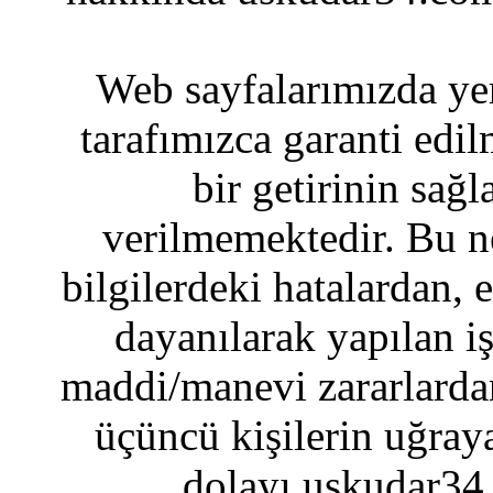
Web sayfalarımızda yer
tarafımızca garanti edil
bir getirinin sağ
verilmemektedir. Bu n
bilgilerdeki hatalardan, 
dayanılarak yapılan i
maddi/manevi zararlardan
üçüncü kişilerin uğraya
dolayı uskudar34