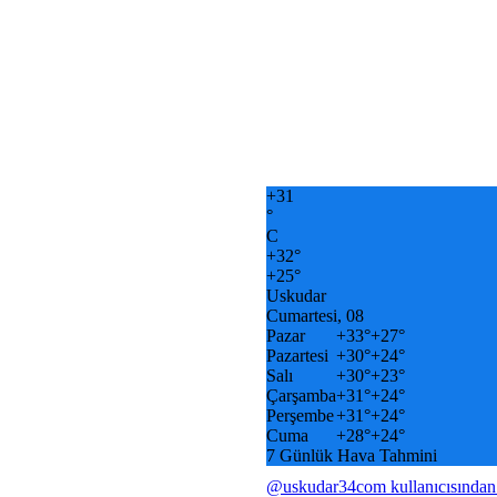
+
31
°
C
+
32°
+
25°
Uskudar
Cumartesi, 08
Pazar
+
33°
+
27°
Pazartesi
+
30°
+
24°
Salı
+
30°
+
23°
Çarşamba
+
31°
+
24°
Perşembe
+
31°
+
24°
Cuma
+
28°
+
24°
7 Günlük Hava Tahmini
@uskudar34com kullanıcısından