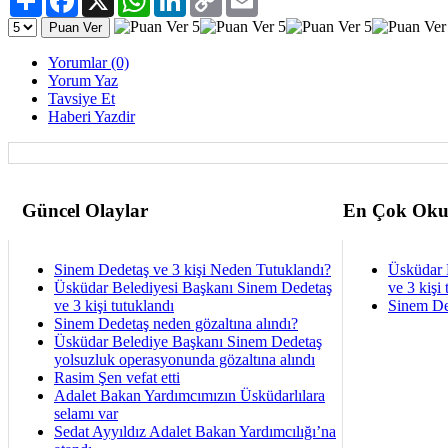
Link
Yorumlar (0)
Yorum Yaz
Tavsiye Et
Haberi Yazdir
Güncel Olaylar
En Çok Oku
Sinem Dedetaş ve 3 kişi Neden Tutuklandı?
Üsküdar 
Üsküdar Belediyesi Başkanı Sinem Dedetaş
ve 3 kişi 
ve 3 kişi tutuklandı
Sinem De
Sinem Dedetaş neden gözaltına alındı?
Üsküdar Belediye Başkanı Sinem Dedetaş
yolsuzluk operasyonunda gözaltına alındı
Rasim Şen vefat etti
Adalet Bakan Yardımcımızın Üsküdarlılara
selamı var
Sedat Ayyıldız Adalet Bakan Yardımcılığı’na