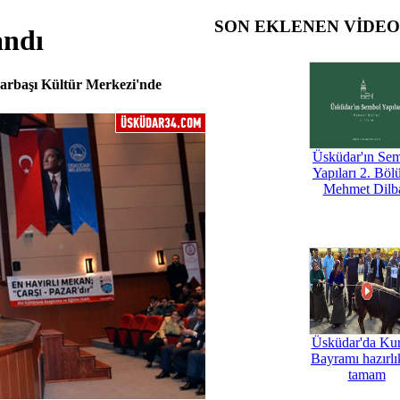
SON EKLENEN VİDE
andı
larbaşı Kültür Merkezi'nde
Üsküdar'ın Se
Yapıları 2. Böl
Mehmet Dilb
Üsküdar'da Ku
Bayramı hazırlık
tamam