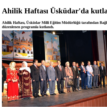
Ahilik Haftası Üsküdar'da kutl
Ahilik Haftası, Üsküdar Milli Eğitim Müdürlüğü tarafından Bağ
düzenlenen programla kutlandı.