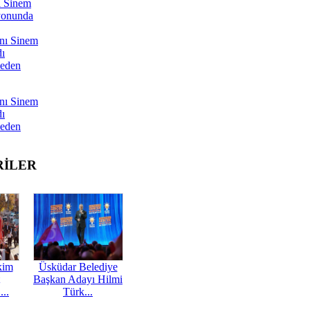
ı Sinem
yonunda
nı Sinem
dı
Neden
nı Sinem
dı
Neden
RİLER
kim
Üsküdar Belediye
Başkan Adayı Hilmi
...
Türk...