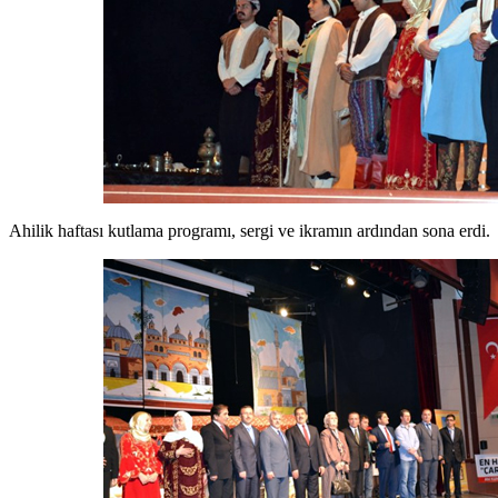
Ahilik haftası kutlama programı, sergi ve ikramın ardından sona erdi.