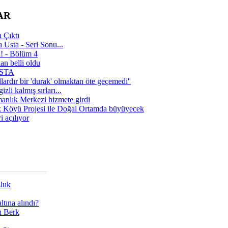
AR
 Çıktı
 Usta - Seri Sonu...
a! - Bölüm 4
n belli oldu
 USTA
lardır bir 'durak' olmaktan öte geçemedi''
zli kalmış sırları...
manlık Merkezi hizmete girdi
 Köyü Projesi ile Doğal Ortamda büyüyecek
i açılıyor
zluk
tına alındı?
ı Berk