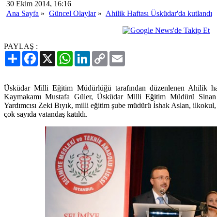
30 Ekim 2014, 16:16
Ana Sayfa
»
Güncel Olaylar
»
Ahilik Haftası Üsküdar'da kutlandı
PAYLAŞ :
Paylaş
Facebook
X
WhatsApp
LinkedIn
Copy
Email
Link
Üsküdar Milli Eğitim Müdürlüğü tarafından düzenlenen Ahilik h
Kaymakamı Mustafa Güler, Üsküdar Milli Eğitim Müdürü Sinan
Yardımcısı Zeki Bıyık, milli eğitim şube müdürü İshak Aslan, ilkokul, o
çok sayıda vatandaş katıldı.