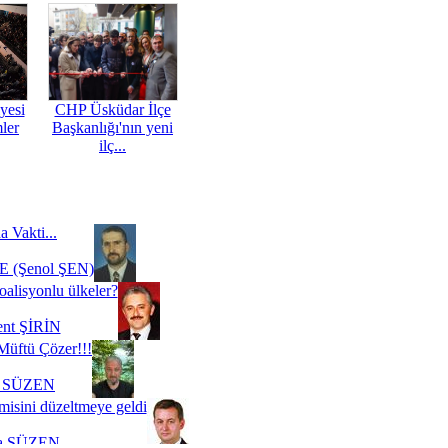
yesi
CHP Üsküdar İlçe
mler
Başkanlığı'nın yeni
ilç...
a Vakti...
 (Şenol ŞEN)
oalisyonlu ülkeler?
ent ŞİRİN
Müftü Çözer!!!
i SÜZEN
misini düzeltmeye geldi
a SÜZEN