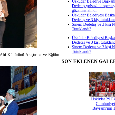
Üsküdar Belediye Başkan
Dedetaş yolsuzluk operas
gözaltına alındı
Üsküdar Belediyesi Başka
Dedetaş ve 3 kişi tutuklan
Sinem Dedetaş ve 3 kişi 
Tutuklandı?
Üsküdar Belediyesi Başka
Dedetaş ve 3 kişi tutuklan
Sinem Dedetaş ve 3 kişi 
Tutuklandı?
 Ahi Kültürünü Araştırma ve Eğitim
SON EKLENEN GALE
Üsküdar 29 E
Cumhuriyet
Bayramı'nın 1