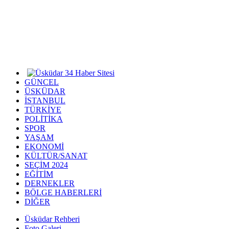
GÜNCEL
ÜSKÜDAR
İSTANBUL
TÜRKİYE
POLİTİKA
SPOR
YAŞAM
EKONOMİ
KÜLTÜR/SANAT
SEÇİM 2024
EĞİTİM
DERNEKLER
BÖLGE HABERLERİ
DİĞER
Üsküdar Rehberi
Foto Galeri