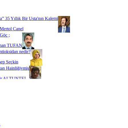
Biz buyuz...
 SOYSEVİNÇ
a” 35 Yıllık Bir Usta'nın Kalemi
Mertol Canel
Göç ;
ihan TUFAN
tioksidan nedir?
ep Seçkin
an Hainliğiymiş
kir ALTUNTEL
adde Bağımlılığı
t Kaymakçı
 Bir Süre De Olsa Burdayız
aş ŞENEL
ti Kalmadı Üstadım!
ı