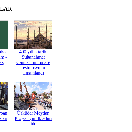
OLAR
mbol
400 yıllık tarihi
üm -
Sultanahmet
az
Camisi'nin minare
restorasyonu
tamamlandı
rban
Üsküdar Meydan
ları
Projesi için ilk adım
atıldı