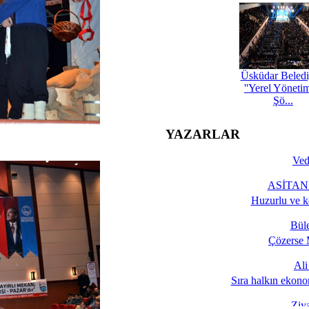
Üsküdar Beledi
''Yerel Yöneti
Şö...
YAZARLAR
Ved
ASİTANE
Huzurlu ve k
Bül
Çözerse 
Al
Sıra halkın ekono
Ziy