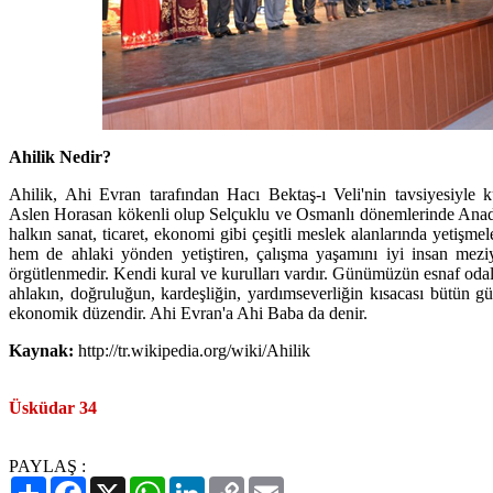
Ahilik Nedir?
Ahilik, Ahi Evran tarafından Hacı Bektaş-ı Veli'nin tavsiyesiyle k
Aslen Horasan kökenli olup Selçuklu ve Osmanlı dönemlerinde An
halkın sanat, ticaret, ekonomi gibi çeşitli meslek alanlarında yetişm
hem de ahlaki yönden yetiştiren, çalışma yaşamını iyi insan meziy
örgütlenmedir. Kendi kural ve kurulları vardır. Günümüzün esnaf odalar
ahlakın, doğruluğun, kardeşliğin, yardımseverliğin kısacası bütün güz
ekonomik düzendir. Ahi Evran'a Ahi Baba da denir.
Kaynak:
http://tr.wikipedia.org/wiki/Ahilik
Üsküdar 34
PAYLAŞ :
Paylaş
Facebook
X
WhatsApp
LinkedIn
Copy
Email