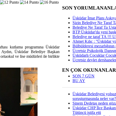
SON YORUMLANANL
Üsküdar İmar Planı Askıya
Sizin Belediye Ne Taraf Ta
Belediye Ne Taraf Ta Ust
BTP Üsküdar'da yeni başka
Belediye ne taraf TA !!!
Ahmet Kılıç : ''Üsküdar yıl
Bülbülderesi mezarlığının gi
aftası kutlama programına Üsküdar
Ücretsiz Psikolojik Danış
 Aydın, Üsküdar Belediye Başkan
Üsküdarlı Çocuklar Çocuk
rtaokul ve lise müdürleri ile birlikte
Ücretsiz devlet dershaneler
EN ÇOK OKUNANLAR
SON 7 GÜN
BU AY
Üsküdar Belediyesi yolsu
soruşturmasında neler var?
Sinem Dedetaş neden gözal
Üsküdar CHP İlçe Başkan
Tütüncü istifa etti