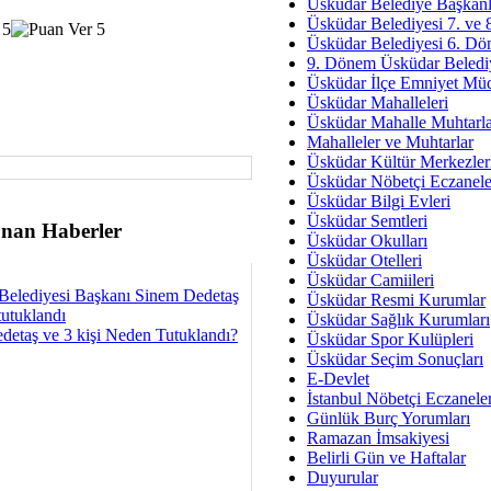
Av. Ş
Üsküdar Belediye Başkanl
Üsküdar Belediyesi 7. ve
İmar Sorunlarının Genel Ç
Üsküdar Belediyesi 6. Dö
9. Dönem Üsküdar Belediy
Çet
Üsküdar İlçe Emniyet Mü
Arakan Ner
Üsküdar Mahalleleri
Üsküdar Mahalle Muhtarla
Hüsam
Mahalleler ve Muhtarlar
Bayramın Mü
Üsküdar Kültür Merkezler
Üsküdar Nöbetçi Eczanele
Es
Üsküdar Bilgi Evleri
Ruhsal Yön
Üsküdar Semtleri
nan Haberler
Üsküdar Okulları
Zülf
Üsküdar Otelleri
Üsküdar Kar
Üsküdar Camiileri
Belediyesi Başkanı Sinem Dedetaş
Üsküdar Resmi Kurumlar
tutuklandı
Mus
Üsküdar Sağlık Kurumları
detaş ve 3 kişi Neden Tutuklandı?
Üsküdar Spor Kulüpleri
Üsküdar Seçim Sonuçları
E-Devlet
İstanbul Nöbetçi Eczanele
Günlük Burç Yorumları
Ramazan İmsakiyesi
Belirli Gün ve Haftalar
Duyurular