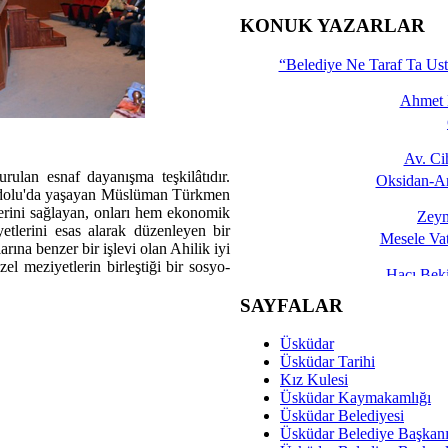
İşte 
KONUK YAZARLAR
Yalçın
“Belediye Ne Taraf Ta Ust
Ahmet 
Av. C
urulan esnaf dayanışma teşkilâtıdır.
Oksidan-An
adolu'da yaşayan Müslüman Türkmen
elerini sağlayan, onları hem ekonomik
Zeyn
etlerini esas alarak düzenleyen bir
Mesele Vat
ına benzer bir işlevi olan Ahilik iyi
el meziyetlerin birleştiği bir sosyo-
Hacı Be
Okullarda M
SAYFALAR
Mesu
Üsküdar
Dünya Fani, Ama Kısa
Üsküdar Tarihi
Kız Kulesi
Sav
Üsküdar Kaymakamlığı
Hukukun Adale
Üsküdar Belediyesi
Üsküdar Belediye Başkan