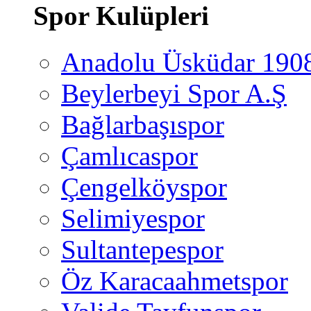
Spor Kulüpleri
Anadolu Üsküdar 190
Beylerbeyi Spor A.Ş
Bağlarbaşıspor
Çamlıcaspor
Çengelköyspor
Selimiyespor
Sultantepespor
Öz Karacaahmetspor