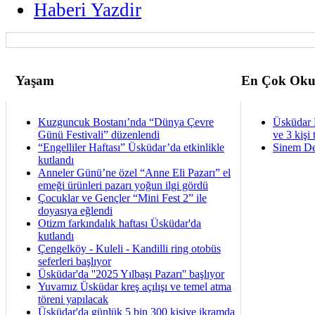
Haberi Yazdir
Yaşam
En Çok Oku
Kuzguncuk Bostanı’nda “Dünya Çevre
Üsküdar 
Günü Festivali” düzenlendi
ve 3 kişi 
“Engelliler Haftası” Üsküdar’da etkinlikle
Sinem De
kutlandı
Anneler Günü’ne özel “Anne Eli Pazarı” el
emeği ürünleri pazarı yoğun ilgi gördü
Çocuklar ve Gençler “Mini Fest 2” ile
doyasıya eğlendi
Otizm farkındalık haftası Üsküdar'da
kutlandı
Çengelköy - Kuleli - Kandilli ring otobüs
seferleri başlıyor
Üsküdar'da ''2025 Yılbaşı Pazarı'' başlıyor
Yuvamız Üsküdar kreş açılışı ve temel atma
töreni yapılacak
Üsküdar'da günlük 5 bin 300 kişiye ikramda