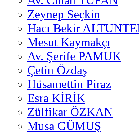
Av. Cihan TUFAN
Zeynep Seçkin
Hacı Bekir ALTUNTE
Mesut Kaymakçı
Av. Şerife PAMUK
Çetin Özdaş
Hüsamettin Piraz
Esra KİRİK
Zülfikar ÖZKAN
Musa GÜMUŞ