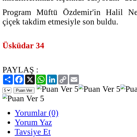
Program Müftü Özdemir'in Halil Ne
çiçek takdim etmesiyle son buldu.
Üsküdar 34
PAYLAŞ :
Paylaş
Facebook
X
WhatsApp
LinkedIn
Copy
Email
Link
Yorumlar (0)
Yorum Yaz
Tavsiye Et