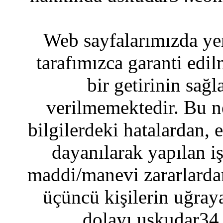
Web sayfalarımızda yer
tarafımızca garanti edil
bir getirinin sağ
verilmemektedir. Bu n
bilgilerdeki hatalardan, 
dayanılarak yapılan i
maddi/manevi zararlardan
üçüncü kişilerin uğraya
dolayı uskudar34