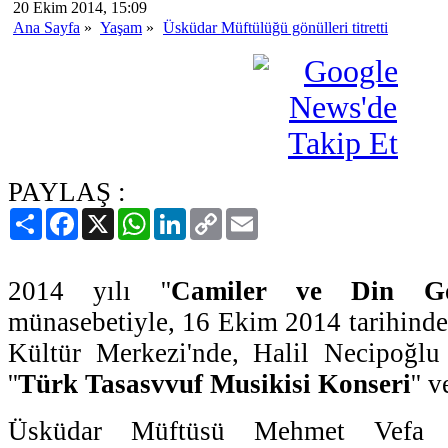
20 Ekim 2014, 15:09
Ana Sayfa
»
Yaşam
»
Üsküdar Müftülüğü gönülleri titretti
PAYLAŞ :
Paylaş
Facebook
X
WhatsApp
LinkedIn
Copy
Email
Link
2014 yılı ''
Camiler ve Din Gör
münasebetiyle, 16 Ekim 2014 tarihind
Kültür Merkezi'nde, Halil Necipoğlu 
''
Türk Tasasvvuf Musikisi Konseri
'' v
Üsküdar Müftüsü Mehmet Vefa 