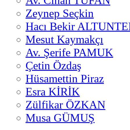
Av. Cihan TUFAN
Zeynep Seçkin
Hacı Bekir ALTUNTE
Mesut Kaymakçı
Av. Şerife PAMUK
Çetin Özdaş
Hüsamettin Piraz
Esra KİRİK
Zülfikar ÖZKAN
Musa GÜMUŞ