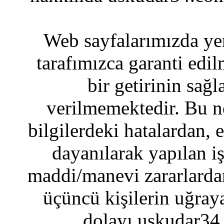
Web sayfalarımızda yer
tarafımızca garanti edil
bir getirinin sağ
verilmemektedir. Bu n
bilgilerdeki hatalardan, 
dayanılarak yapılan i
maddi/manevi zararlardan
üçüncü kişilerin uğraya
dolayı uskudar34