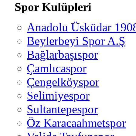
Spor Kulüpleri
Anadolu Üsküdar 190
Beylerbeyi Spor A.Ş
Bağlarbaşıspor
Çamlıcaspor
Çengelköyspor
Selimiyespor
Sultantepespor
Öz Karacaahmetspor