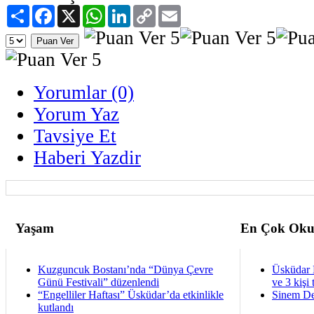
Paylaş
Facebook
X
WhatsApp
LinkedIn
Copy
Email
Link
Yorumlar (0)
Yorum Yaz
Tavsiye Et
Haberi Yazdir
Yaşam
En Çok Oku
Kuzguncuk Bostanı’nda “Dünya Çevre
Üsküdar 
Günü Festivali” düzenlendi
ve 3 kişi 
“Engelliler Haftası” Üsküdar’da etkinlikle
Sinem De
kutlandı