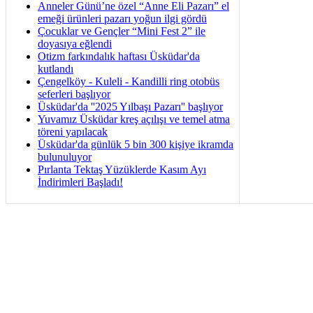
Anneler Günü’ne özel “Anne Eli Pazarı” el
emeği ürünleri pazarı yoğun ilgi gördü
Çocuklar ve Gençler “Mini Fest 2” ile
doyasıya eğlendi
Otizm farkındalık haftası Üsküdar'da
kutlandı
Çengelköy - Kuleli - Kandilli ring otobüs
seferleri başlıyor
Üsküdar'da ''2025 Yılbaşı Pazarı'' başlıyor
Yuvamız Üsküdar kreş açılışı ve temel atma
töreni yapılacak
Üsküdar'da günlük 5 bin 300 kişiye ikramda
bulunuluyor
Pırlanta Tektaş Yüzüklerde Kasım Ayı
İndirimleri Başladı!