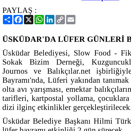
PAYLAŞ :
Paylaş
Facebook
X
WhatsApp
LinkedIn
Copy
Email
Link
ÜSKÜDAR'DA LÜFER GÜNLERİ 
Üsküdar Belediyesi, Slow Food - Fik
Sokak Bizim Derneği, Kuzguncukl
Journos ve Balıkçılar.net işbirliğiy
Bayramı'nda, Lüferi yakından tanımak a
olta avı yarışması, emektar balıkçıları
tarifleri, kartpostal yollama, çocuklar
dizi ilginç etkinlikler gerçekleştirilecek
Üsküdar Belediye Başkanı Hilmi Türkm
lüfer bayramı etkinliği 2 gün sürecek.