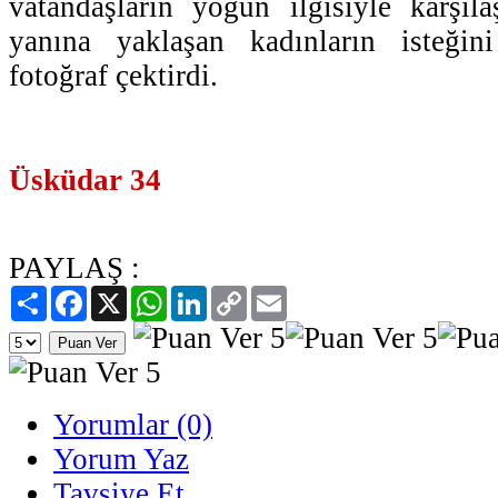
vatandaşların yoğun ilgisiyle karşıl
yanına yaklaşan kadınların isteğin
fotoğraf çektirdi.
Üsküdar 34
PAYLAŞ :
Paylaş
Facebook
X
WhatsApp
LinkedIn
Copy
Email
Link
Yorumlar (0)
Yorum Yaz
Tavsiye Et