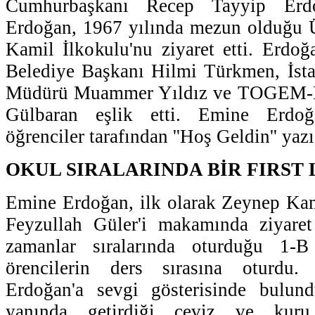
Cumhurbaşkanı Recep Tayyip Erd
Erdoğan, 1967 yılında mezun olduğu 
Kamil İlkokulu'nu ziyaret etti. Erdo
Belediye Başkanı Hilmi Türkmen, İsta
Müdürü Muammer Yıldız ve TOGEM-D
Gülbaran eşlik etti. Emine Erdoğ
öğrenciler tarafından ''Hoş Geldin'' yazıs
OKUL SIRALARINDA BİR FIRST
Emine Erdoğan, ilk olarak Zeynep Ka
Feyzullah Güler'i makamında ziyaret 
zamanlar sıralarında oturduğu 1-B
örencilerin ders sırasına oturdu.
Erdoğan'a sevgi gösterisinde bulun
yanında getirdiği ceviz ve kuru