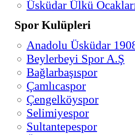
Üsküdar Ülkü Ocaklar
Spor Kulüpleri
Anadolu Üsküdar 190
Beylerbeyi Spor A.Ş
Bağlarbaşıspor
Çamlıcaspor
Çengelköyspor
Selimiyespor
Sultantepespor