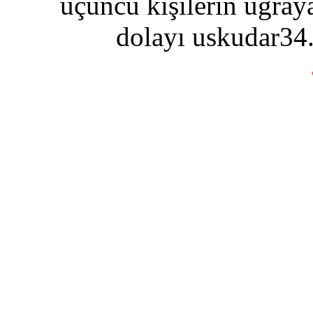
üçüncü kişilerin uğraya
dolayı uskudar34