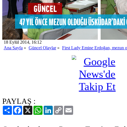
18 Eylül 2014, 16:12
Ana Sayfa
»
Güncel Olaylar
»
First Lady Emine Erdoğan, mezun old
PAYLAŞ :
Paylaş
Facebook
X
WhatsApp
LinkedIn
Copy
Email
Link