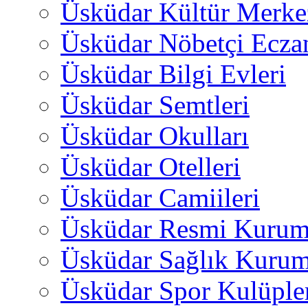
Üsküdar Kültür Merkez
Üsküdar Nöbetçi Ecza
Üsküdar Bilgi Evleri
Üsküdar Semtleri
Üsküdar Okulları
Üsküdar Otelleri
Üsküdar Camiileri
Üsküdar Resmi Kurum
Üsküdar Sağlık Kurum
Üsküdar Spor Kulüple