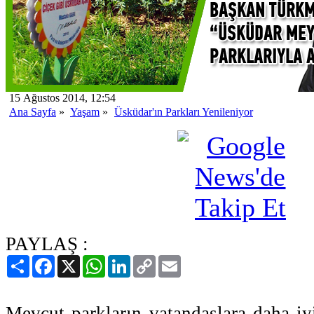
15 Ağustos 2014, 12:54
Ana Sayfa
»
Yaşam
»
Üsküdar'ın Parkları Yenileniyor
PAYLAŞ :
Paylaş
Facebook
X
WhatsApp
LinkedIn
Copy
Email
Link
Mevcut parkların vatandaşlara daha iy