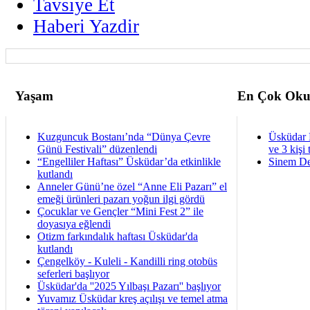
Tavsiye Et
Haberi Yazdir
Yaşam
En Çok Oku
Kuzguncuk Bostanı’nda “Dünya Çevre
Üsküdar 
Günü Festivali” düzenlendi
ve 3 kişi 
“Engelliler Haftası” Üsküdar’da etkinlikle
Sinem De
kutlandı
Anneler Günü’ne özel “Anne Eli Pazarı” el
emeği ürünleri pazarı yoğun ilgi gördü
Çocuklar ve Gençler “Mini Fest 2” ile
doyasıya eğlendi
Otizm farkındalık haftası Üsküdar'da
kutlandı
Çengelköy - Kuleli - Kandilli ring otobüs
seferleri başlıyor
Üsküdar'da ''2025 Yılbaşı Pazarı'' başlıyor
Yuvamız Üsküdar kreş açılışı ve temel atma