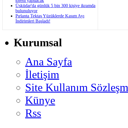
töreni yapılacak
Üsküdar'da günlük 5 bin 300 kişiye ikramda
bulunuluyor
Pırlanta Tektaş Yüzüklerde Kasım Ayı
İndirimleri Başladı!
Kurumsal
Ana Sayfa
İletişim
Site Kullanım Sözleşm
Künye
Rss