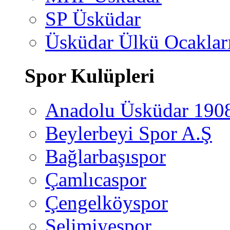
SP Üsküdar
Üsküdar Ülkü Ocaklar
Spor Kulüpleri
Anadolu Üsküdar 190
Beylerbeyi Spor A.Ş
Bağlarbaşıspor
Çamlıcaspor
Çengelköyspor
Selimiyespor