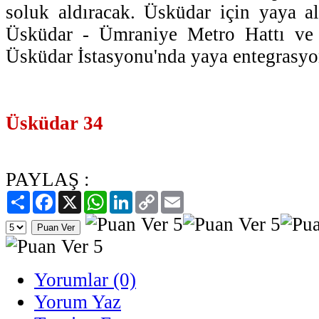
soluk aldıracak. Üsküdar için yaya al
Üsküdar - Ümraniye Metro Hattı ve 
Üsküdar İstasyonu'nda yaya entegrasyon
Üsküdar 34
PAYLAŞ :
Paylaş
Facebook
X
WhatsApp
LinkedIn
Copy
Email
Link
Yorumlar (0)
Yorum Yaz