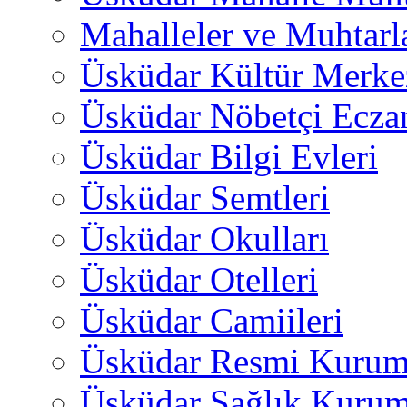
Mahalleler ve Muhtarl
Üsküdar Kültür Merkez
Üsküdar Nöbetçi Ecza
Üsküdar Bilgi Evleri
Üsküdar Semtleri
Üsküdar Okulları
Üsküdar Otelleri
Üsküdar Camiileri
Üsküdar Resmi Kurum
Üsküdar Sağlık Kurum