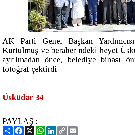
AK Parti Genel Başkan Yardımcıs
Kurtulmuş ve beraberindeki heyet Üsk
ayrılmadan önce, belediye binası ö
fotoğraf çektirdi.
Üsküdar 34
PAYLAŞ :
Paylaş
Facebook
X
WhatsApp
LinkedIn
Copy
Email
Link