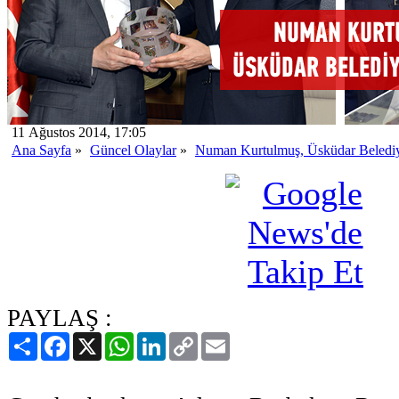
11 Ağustos 2014, 17:05
Ana Sayfa
»
Güncel Olaylar
»
Numan Kurtulmuş, Üsküdar Belediyes
PAYLAŞ :
Paylaş
Facebook
X
WhatsApp
LinkedIn
Copy
Email
Link