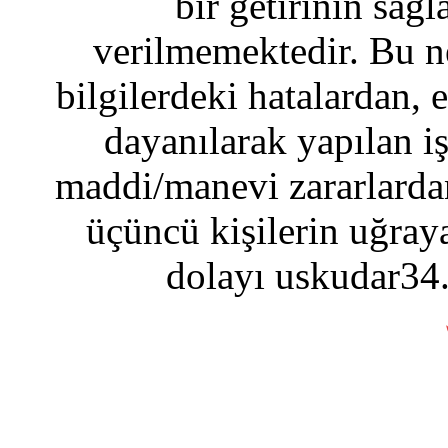
bir getirinin sağ
verilmemektedir. Bu n
bilgilerdeki hatalardan, 
dayanılarak yapılan i
maddi/manevi zararlardan
üçüncü kişilerin uğraya
dolayı uskudar34