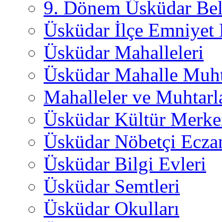
9. Dönem Üsküdar Bel
Üsküdar İlçe Emniyet
Üsküdar Mahalleleri
Üsküdar Mahalle Muht
Mahalleler ve Muhtarl
Üsküdar Kültür Merkez
Üsküdar Nöbetçi Ecza
Üsküdar Bilgi Evleri
Üsküdar Semtleri
Üsküdar Okulları