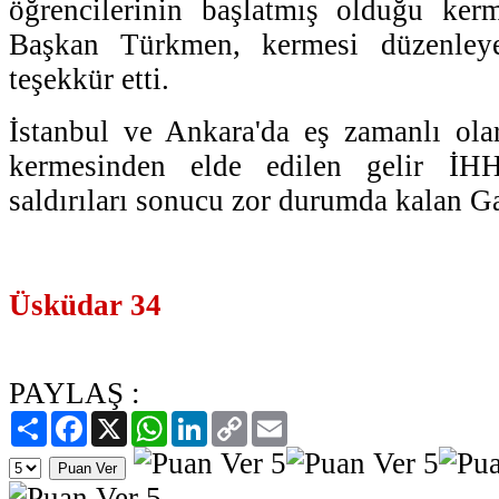
öğrencilerinin başlatmış olduğu kerm
Başkan Türkmen, kermesi düzenleye
teşekkür etti.
İstanbul ve Ankara'da eş zamanlı ola
kermesinden elde edilen gelir İHH 
saldırıları sonucu zor durumda kalan G
Üsküdar 34
PAYLAŞ :
Paylaş
Facebook
X
WhatsApp
LinkedIn
Copy
Email
Link