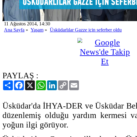
11 Ağustos 2014, 14:30
Ana Sayfa
»
Yaşam
»
Üsküdarlılar Gazze için seferber oldu
PAYLAŞ :
Paylaş
Facebook
X
WhatsApp
LinkedIn
Copy
Email
Link
Üsküdar'da İHYA-DER ve Üsküdar Beled
düzenlemiş olduğu yardım kermesi vat
yoğun ilgi görüyor.