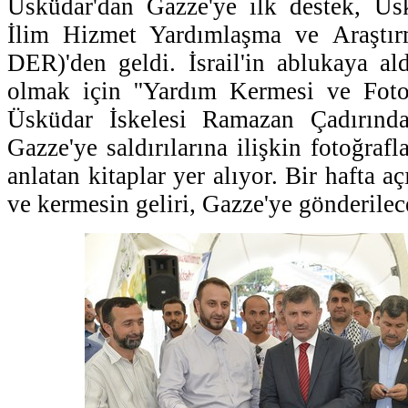
Üsküdar'dan Gazze'ye ilk destek, Üsk
İlim Hizmet Yardımlaşma ve Araştı
DER)'den geldi. İsrail'in ablukaya al
olmak için ''Yardım Kermesi ve Fotoğr
Üsküdar İskelesi Ramazan Çadırındaki
Gazze'ye saldırılarına ilişkin fotoğrafl
anlatan kitaplar yer alıyor. Bir hafta a
ve kermesin geliri, Gazze'ye gönderilec