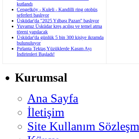
kutlandı
Çengelköy - Kuleli - Kandilli ring otobüs
seferleri başlıyor
Üsküdar'da ''2025 Yılbaşı Pazarı'' başlıyor
Yuvamız Üsküdar kreş açılışı ve temel atma
töreni yapılacak
Üsküdar'da günlük 5 bin 300 kişiye ikramda
bulunuluyor
Pırlanta Tektaş Yüzüklerde Kasım Ayı
İndirimleri Başladı!
Kurumsal
Ana Sayfa
İletişim
Site Kullanım Sözleşm