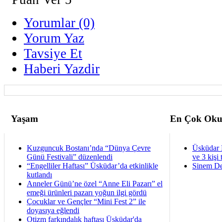
Yorumlar (0)
Yorum Yaz
Tavsiye Et
Haberi Yazdir
Yaşam
En Çok Oku
Kuzguncuk Bostanı’nda “Dünya Çevre
Üsküdar 
Günü Festivali” düzenlendi
ve 3 kişi 
“Engelliler Haftası” Üsküdar’da etkinlikle
Sinem De
kutlandı
Anneler Günü’ne özel “Anne Eli Pazarı” el
emeği ürünleri pazarı yoğun ilgi gördü
Çocuklar ve Gençler “Mini Fest 2” ile
doyasıya eğlendi
Otizm farkındalık haftası Üsküdar'da