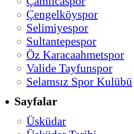
Çamlıcaspor
Çengelköyspor
Selimiyespor
Sultantepespor
Öz Karacaahmetspor
Valide Tayfunspor
Selamsız Spor Kulübü
Sayfalar
Üsküdar