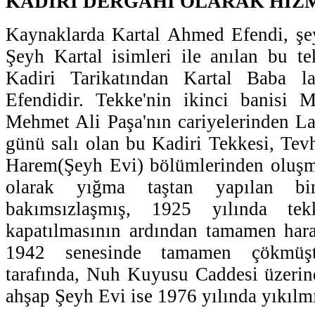
KADİRİ DERGÂHI OLARAK HİZ
Kaynaklarda Kartal Ahmed Efendi, ş
Şeyh Kartal isimleri ile anılan bu t
Kadiri Tarikatından Kartal Baba 
Efendidir. Tekke'nin ikinci banisi M
Mehmet Ali Paşa'nın cariyelerinden La'
günü salı olan bu Kadiri Tekkesi, Tev
Harem(Şeyh Evi) bölümlerinden oluşma
olarak yığma taştan yapılan bi
bakımsızlaşmış, 1925 yılında tek
kapatılmasının ardından tamamen ha
1942 senesinde tamamen çökmüşt
tarafında, Nuh Kuyusu Caddesi üzerind
ahşap Şeyh Evi ise 1976 yılında yıkılmı