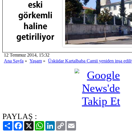
12 Temmuz 2014, 15:32
Ana Sayfa
»
Yaşam
»
Üsküdar Kartalbaba Camii yeniden inşa edili
PAYLAŞ :
Paylaş
Facebook
X
WhatsApp
LinkedIn
Copy
Email
Link