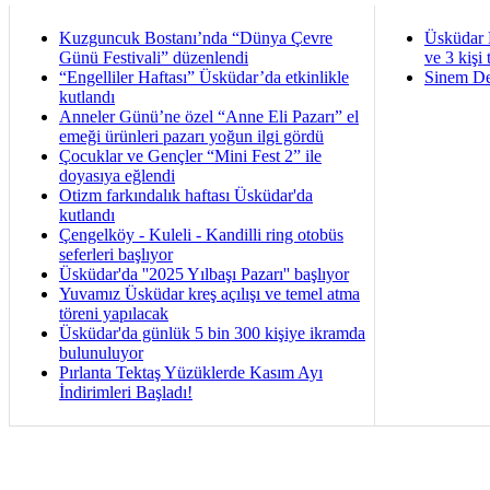
Kuzguncuk Bostanı’nda “Dünya Çevre
Üsküdar 
Günü Festivali” düzenlendi
ve 3 kişi 
“Engelliler Haftası” Üsküdar’da etkinlikle
Sinem De
kutlandı
Anneler Günü’ne özel “Anne Eli Pazarı” el
emeği ürünleri pazarı yoğun ilgi gördü
Çocuklar ve Gençler “Mini Fest 2” ile
doyasıya eğlendi
Otizm farkındalık haftası Üsküdar'da
kutlandı
Çengelköy - Kuleli - Kandilli ring otobüs
seferleri başlıyor
Üsküdar'da ''2025 Yılbaşı Pazarı'' başlıyor
Yuvamız Üsküdar kreş açılışı ve temel atma
töreni yapılacak
Üsküdar'da günlük 5 bin 300 kişiye ikramda
bulunuluyor
Pırlanta Tektaş Yüzüklerde Kasım Ayı
İndirimleri Başladı!