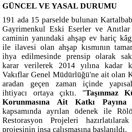
GÜNCEL VE YASAL DURUMU
191 ada 15 parselde bulunan Kartalba
Gayrimenkul Eski Eserler ve Anıtla
caminin yanındaki ahşap ev hariç kâgi
ile ilavesi olan ahşap kısmının tama
ihya edilmesinde prensip olarak sa
karar verilerek 2014 yılına kadar ku
Vakıflar Genel Müdürlüğü'ne ait olan K
aradan geçen zaman içinde yapısa
ihtiyacı ortaya çıktı. ''
Taşınmaz Kü
Korunmasına Ait Katkı Payına 
kapsamında ayrılan ödenek ile Rölö
Restorasyon Projeleri hazırlatılar
projesinin inşa çalışmasına başlanıldı.