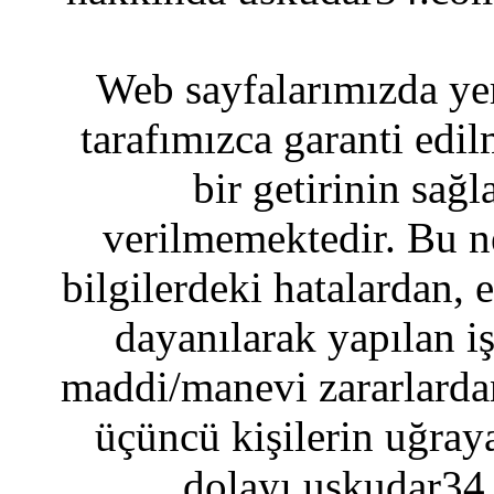
Web sayfalarımızda yer
tarafımızca garanti edil
bir getirinin sağ
verilmemektedir. Bu n
bilgilerdeki hatalardan, 
dayanılarak yapılan i
maddi/manevi zararlardan
üçüncü kişilerin uğraya
dolayı uskudar34