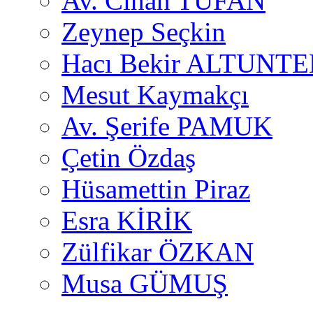
Av. Cihan TUFAN
Zeynep Seçkin
Hacı Bekir ALTUNTE
Mesut Kaymakçı
Av. Şerife PAMUK
Çetin Özdaş
Hüsamettin Piraz
Esra KİRİK
Zülfikar ÖZKAN
Musa GÜMUŞ