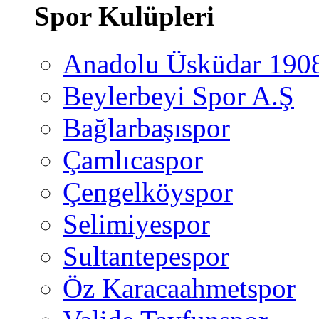
Spor Kulüpleri
Anadolu Üsküdar 190
Beylerbeyi Spor A.Ş
Bağlarbaşıspor
Çamlıcaspor
Çengelköyspor
Selimiyespor
Sultantepespor
Öz Karacaahmetspor