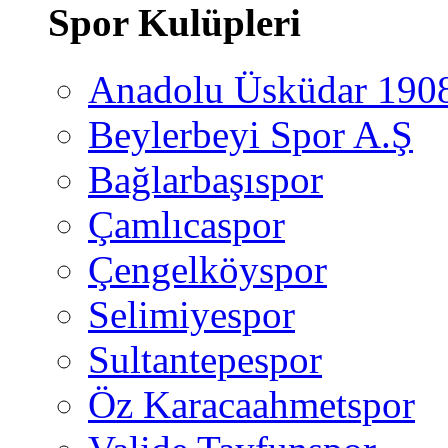
Spor Kulüpleri
Anadolu Üsküdar 190
Beylerbeyi Spor A.Ş
Bağlarbaşıspor
Çamlıcaspor
Çengelköyspor
Selimiyespor
Sultantepespor
Öz Karacaahmetspor