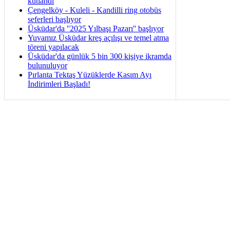
kutlandı
Çengelköy - Kuleli - Kandilli ring otobüs
seferleri başlıyor
Üsküdar'da ''2025 Yılbaşı Pazarı'' başlıyor
Yuvamız Üsküdar kreş açılışı ve temel atma
töreni yapılacak
Üsküdar'da günlük 5 bin 300 kişiye ikramda
bulunuluyor
Pırlanta Tektaş Yüzüklerde Kasım Ayı
İndirimleri Başladı!