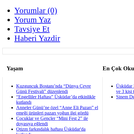
Yorumlar (0)
Yorum Yaz
Tavsiye Et
Haberi Yazdir
Yaşam
En Çok Oku
Kuzguncuk Bostanı’nda “Dünya Çevre
Üsküdar 
Günü Festivali” düzenlendi
ve 3 kişi 
“Engelliler Haftası” Üsküdar’da etkinlikle
Sinem De
kutlandı
Anneler Günü’ne özel “Anne Eli Pazarı” el
emeği ürünleri pazarı yoğun ilgi gördü
Çocuklar ve Gençler “Mini Fest 2” ile
doyasıya eğlendi
Otizm farkındalık haftası Üsküdar'da