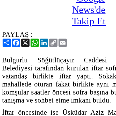
PAYLAŞ :
Paylaş
Facebook
X
WhatsApp
LinkedIn
Copy
Email
Link
Bulgurlu Söğütlüçayır Caddesi 
Belediyesi tarafından kurulan iftar so
vatandaş birlikte iftar yaptı. Sokak
mahallede oturan fakat birlikte aynı
komşular saatler öncesi sofra başına bu
tanışma ve sohbet etme imkanı buldu.
İftar öncesinde ise Üsküdar Aziz M