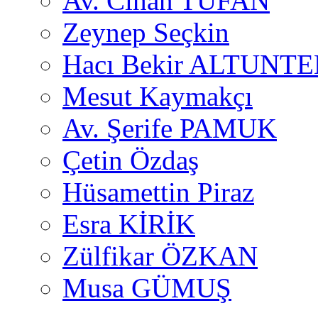
Av. Cihan TUFAN
Zeynep Seçkin
Hacı Bekir ALTUNTE
Mesut Kaymakçı
Av. Şerife PAMUK
Çetin Özdaş
Hüsamettin Piraz
Esra KİRİK
Zülfikar ÖZKAN
Musa GÜMUŞ