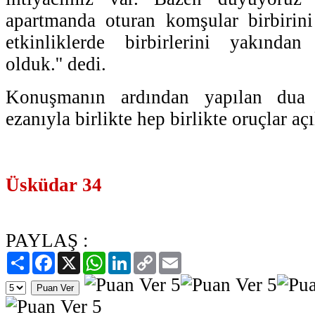
apartmanda oturan komşular birbirini
etkinliklerde birbirlerini yakından
olduk.'' dedi.​
Konuşmanın ardından yapılan du
ezanıyla birlikte hep birlikte oruçlar açı
Üsküdar 34
PAYLAŞ :
Paylaş
Facebook
X
WhatsApp
LinkedIn
Copy
Email
Link