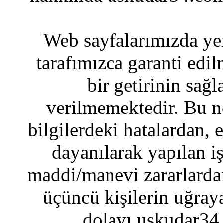
Web sayfalarımızda yer
tarafımızca garanti edil
bir getirinin sağ
verilmemektedir. Bu n
bilgilerdeki hatalardan, 
dayanılarak yapılan i
maddi/manevi zararlardan
üçüncü kişilerin uğraya
dolayı uskudar34