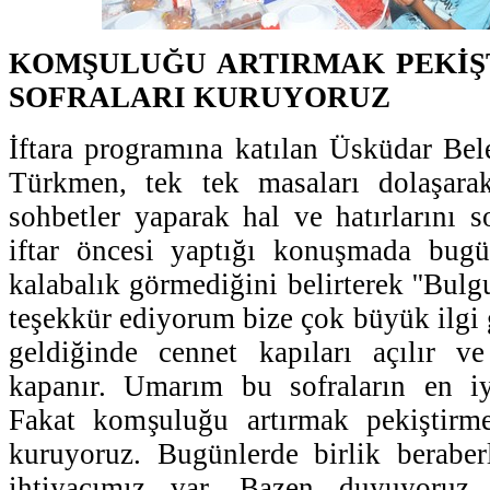
KOMŞULUĞU ARTIRMAK PEKİŞ
SOFRALARI KURUYORUZ
İftara programına katılan Üsküdar Be
Türkmen, tek tek masaları dolaşarak
sohbetler yaparak hal ve hatırlarını s
iftar öncesi yaptığı konuşmada bug
kalabalık görmediğini belirterek ''Bul
teşekkür ediyorum bize çok büyük ilgi 
geldiğinde cennet kapıları açılır v
kapanır. Umarım bu sofraların en iyi
Fakat komşuluğu artırmak pekiştirme
kuruyoruz. Bugünlerde birlik berabe
ihtiyacımız var. Bazen duyuyoruz