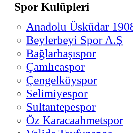
Spor Kulüpleri
Anadolu Üsküdar 190
Beylerbeyi Spor A.Ş
Bağlarbaşıspor
Çamlıcaspor
Çengelköyspor
Selimiyespor
Sultantepespor
Öz Karacaahmetspor