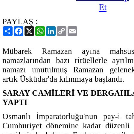
PAYLAŞ :
Paylaş
Facebook
X
WhatsApp
LinkedIn
Copy
Email
Link
Mübarek Ramazan ayına mahsus
namazlarından bazı ritüellerle ayrıl
namazı unutulmuş Ramazan gelenekl
artık Üsküdar'da kılınmaya başlandı.
SARAY CAMİLERİ VE DERGAHLA
YAPTI
Osmanlı İmparatorluğu'nun pay-i tah
Cumhuriyet dönemine kadar düzenli 