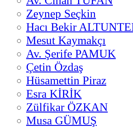
Av. Cihan TUFAN
Zeynep Seçkin
Hacı Bekir ALTUNTE
Mesut Kaymakçı
Av. Şerife PAMUK
Çetin Özdaş
Hüsamettin Piraz
Esra KİRİK
Zülfikar ÖZKAN
Musa GÜMUŞ