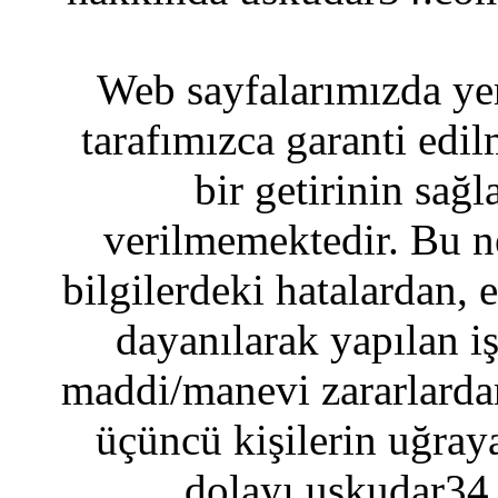
Web sayfalarımızda yer
tarafımızca garanti edil
bir getirinin sağ
verilmemektedir. Bu n
bilgilerdeki hatalardan, 
dayanılarak yapılan i
maddi/manevi zararlardan
üçüncü kişilerin uğraya
dolayı uskudar34