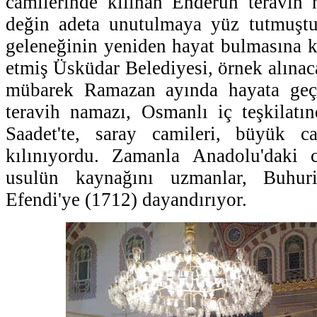
camilerinde kılınan Enderun teravih
değin adeta unutulmaya yüz tutmuşt
geleneğinin yeniden hayat bulmasına 
etmiş Üsküdar Belediyesi, örnek alınac
mübarek Ramazan ayında hayata geçi
teravih namazı, Osmanlı iç teşkilatın
Saadet'te, saray camileri, büyük c
kılınıyordu. Zamanla Anadolu'daki 
usulün kaynağını uzmanlar, Buhuri
Efendi'ye (1712) dayandırıyor.