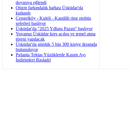
doyasıya eğlendi
Otizm farkındalık haftası Üsküdar'da
kutlandı
Çengelköy - Kuleli - Kandilli ring otobüs
seferleri başlıyor
Üsküdar'da ''2025 Yılbaşı Pazarı'' başlıyor
Yuvamız Üsküdar kreş açılışı ve temel atma
töreni yapılacak
Üsküdar'da günlük 5 bin 300 kişiye ikramda
bulunuluyor
Pırlanta Tektaş Yüzüklerde Kasım Ayı
İndirimleri Başladı!