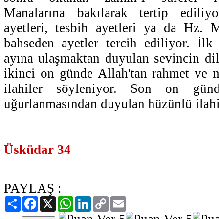
Manalarına bakılarak tertip ediliy
ayetleri, tesbih ayetleri ya da Hz.
bahseden ayetler tercih ediliyor. İ
ayına ulaşmaktan duyulan sevincin dile 
ikinci on günde Allah'tan rahmet ve 
ilahiler söyleniyor. Son on gün
uğurlanmasından duyulan hüzünlü ilahil
Üsküdar 34
PAYLAŞ :
Paylaş
Facebook
X
WhatsApp
LinkedIn
Copy
Email
Link