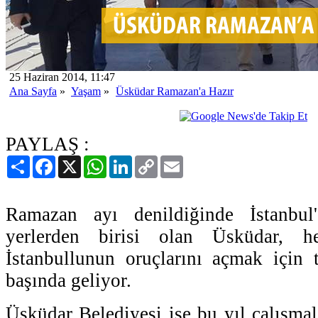
25 Haziran 2014, 11:47
Ana Sayfa
»
Yaşam
»
Üsküdar Ramazan'a Hazır
PAYLAŞ :
Paylaş
Facebook
X
WhatsApp
LinkedIn
Copy
Email
Link
Ramazan ayı denildiğinde İstanbul
yerlerden birisi olan Üsküdar, h
İstanbullunun oruçlarını açmak için te
başında geliyor.
Üsküdar Belediyesi ise bu yıl çalışmal