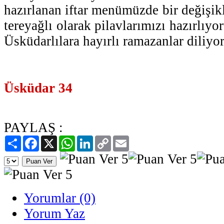
hazırlanan iftar menümüzde bir değişikli
tereyağlı olarak pilavlarımızı hazırlıyo
Üsküdarlılara hayırlı ramazanlar diliyor
Üsküdar 34
PAYLAŞ :
Paylaş
Facebook
X
WhatsApp
LinkedIn
Copy
Email
Link
Yorumlar (0)
Yorum Yaz