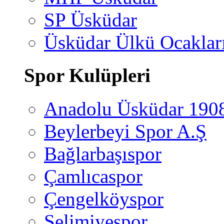
SP Üsküdar
Üsküdar Ülkü Ocaklar
Spor Kulüpleri
Anadolu Üsküdar 190
Beylerbeyi Spor A.Ş
Bağlarbaşıspor
Çamlıcaspor
Çengelköyspor
Selimiyespor