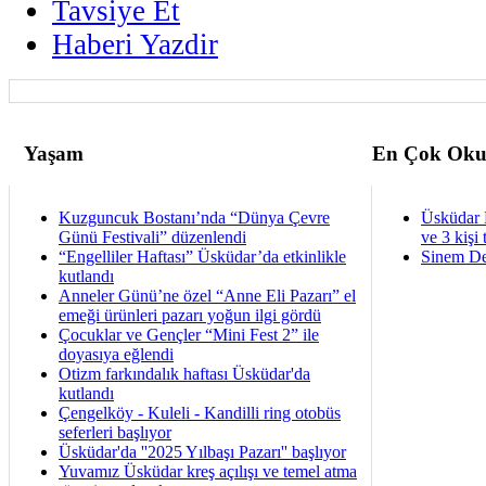
Tavsiye Et
Haberi Yazdir
Yaşam
En Çok Oku
Kuzguncuk Bostanı’nda “Dünya Çevre
Üsküdar 
Günü Festivali” düzenlendi
ve 3 kişi 
“Engelliler Haftası” Üsküdar’da etkinlikle
Sinem De
kutlandı
Anneler Günü’ne özel “Anne Eli Pazarı” el
emeği ürünleri pazarı yoğun ilgi gördü
Çocuklar ve Gençler “Mini Fest 2” ile
doyasıya eğlendi
Otizm farkındalık haftası Üsküdar'da
kutlandı
Çengelköy - Kuleli - Kandilli ring otobüs
seferleri başlıyor
Üsküdar'da ''2025 Yılbaşı Pazarı'' başlıyor
Yuvamız Üsküdar kreş açılışı ve temel atma