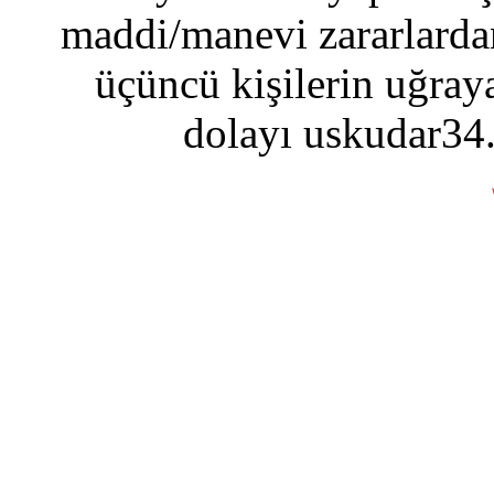
maddi/manevi zararlardan
üçüncü kişilerin uğraya
dolayı uskudar34