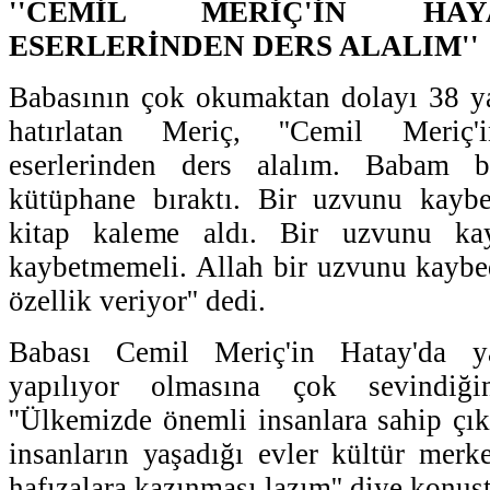
''CEMİL MERİÇ'İN HA
ESERLERİNDEN DERS ALALIM''
Babasının çok okumaktan dolayı 38 y
hatırlatan Meriç, ''Cemil Meriç
eserlerinden ders alalım. Babam b
kütüphane bıraktı. Bir uzvunu kayb
kitap kaleme aldı. Bir uzvunu ka
kaybetmemeli. Allah bir uzvunu kaybe
özellik veriyor'' dedi.
Babası Cemil Meriç'in Hatay'da y
yapılıyor olmasına çok sevindiği
''Ülkemizde önemli insanlara sahip çı
insanların yaşadığı evler kültür merke
hafızalara kazınması lazım'' diye konuş