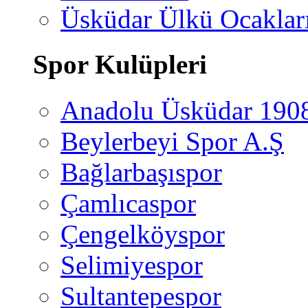
Üsküdar Ülkü Ocaklar
Spor Kulüpleri
Anadolu Üsküdar 190
Beylerbeyi Spor A.Ş
Bağlarbaşıspor
Çamlıcaspor
Çengelköyspor
Selimiyespor
Sultantepespor