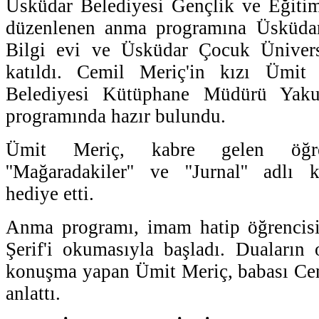
Üsküdar Belediyesi Gençlik ve Eğitim
düzenlenen anma programına Üsküda
Bilgi evi ve Üsküdar Çocuk Üniversi
katıldı. Cemil Meriç'in kızı Ümi
Belediyesi Kütüphane Müdürü Ya
programında hazır bulundu.
Ümit Meriç, kabre gelen öğren
''Mağaradakiler'' ve ''Jurnal'' adlı 
hediye etti.
Anma programı, imam hatip öğrencisi 
Şerif'i okumasıyla başladı. Duaların
konuşma yapan Ümit Meriç, babası Cem
anlattı.