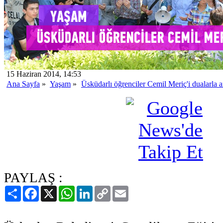
15 Haziran 2014, 14:53
Ana Sayfa
»
Yaşam
»
Üsküdarlı öğrenciler Cemil Meriç'i dualarla a
PAYLAŞ :
Paylaş
Facebook
X
WhatsApp
LinkedIn
Copy
Email
Link