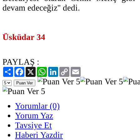
devam edeceğiz'' dedi.
Üsküdar 34
PAYLAŞ :
Paylaş
Facebook
X
WhatsApp
LinkedIn
Copy
Email
Link
Yorumlar (0)
Yorum Yaz
Tavsiye Et
Haberi Yazdir