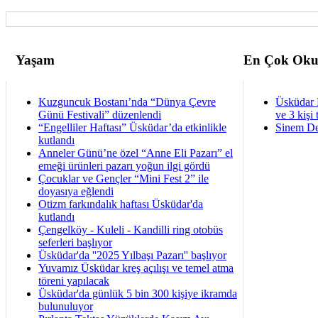
Yaşam
En Çok Oku
Kuzguncuk Bostanı’nda “Dünya Çevre
Üsküdar 
Günü Festivali” düzenlendi
ve 3 kişi 
“Engelliler Haftası” Üsküdar’da etkinlikle
Sinem De
kutlandı
Anneler Günü’ne özel “Anne Eli Pazarı” el
emeği ürünleri pazarı yoğun ilgi gördü
Çocuklar ve Gençler “Mini Fest 2” ile
doyasıya eğlendi
Otizm farkındalık haftası Üsküdar'da
kutlandı
Çengelköy - Kuleli - Kandilli ring otobüs
seferleri başlıyor
Üsküdar'da ''2025 Yılbaşı Pazarı'' başlıyor
Yuvamız Üsküdar kreş açılışı ve temel atma
töreni yapılacak
Üsküdar'da günlük 5 bin 300 kişiye ikramda
bulunuluyor