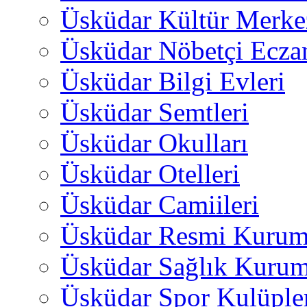
Üsküdar Kültür Merkez
Üsküdar Nöbetçi Ecza
Üsküdar Bilgi Evleri
Üsküdar Semtleri
Üsküdar Okulları
Üsküdar Otelleri
Üsküdar Camiileri
Üsküdar Resmi Kurum
Üsküdar Sağlık Kurum
Üsküdar Spor Kulüple