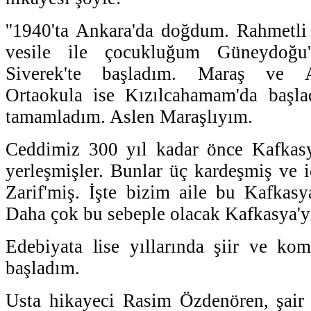
''1940'ta Ankara'da doğdum. Rahmetl
vesile ile çocukluğum Güneydoğu'
Siverek'te başladım. Maraş ve An
Ortaokula ise Kızılcahamam'da başlad
tamamladım. Aslen Maraşlıyım.
Ceddimiz 300 yıl kadar önce Kafkasy
yerleşmişler. Bunlar üç kardeşmiş ve i
Zarif'miş. İşte bizim aile bu Kafkasya
Daha çok bu sebeple olacak Kafkasya'y
Edebiyata lise yıllarında şiir ve ko
başladım.
Usta hikayeci Rasim Özdenören, şair 