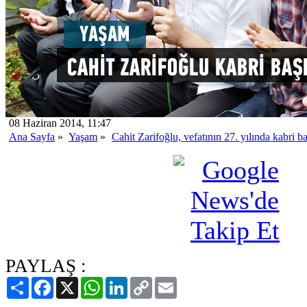
08 Haziran 2014, 11:47
Ana Sayfa
»
Yaşam
»
Cahit Zarifoğlu, vefatının 27. yılında kabri b
PAYLAŞ :
Paylaş
Facebook
X
WhatsApp
LinkedIn
Copy
Email
Link