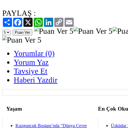
PAYLAŞ :
Paylaş
Facebook
X
WhatsApp
LinkedIn
Copy
Email
Link
Yorumlar (0)
Yorum Yaz
Tavsiye Et
Haberi Yazdir
Yaşam
En Çok Oku
Kuzguncuk Bostanı’nda “Dünya Çevre
Üsküdar 