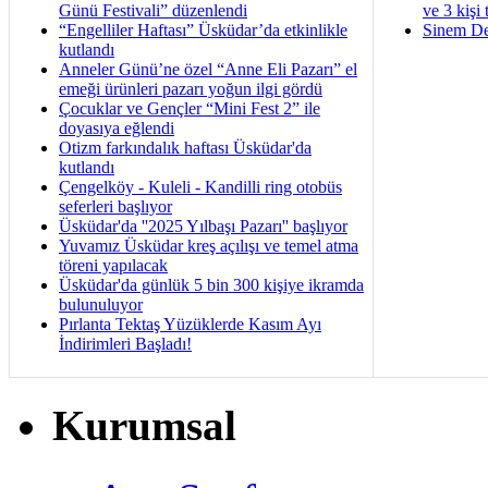
Günü Festivali” düzenlendi
ve 3 kişi 
“Engelliler Haftası” Üsküdar’da etkinlikle
Sinem De
kutlandı
Anneler Günü’ne özel “Anne Eli Pazarı” el
emeği ürünleri pazarı yoğun ilgi gördü
Çocuklar ve Gençler “Mini Fest 2” ile
doyasıya eğlendi
Otizm farkındalık haftası Üsküdar'da
kutlandı
Çengelköy - Kuleli - Kandilli ring otobüs
seferleri başlıyor
Üsküdar'da ''2025 Yılbaşı Pazarı'' başlıyor
Yuvamız Üsküdar kreş açılışı ve temel atma
töreni yapılacak
Üsküdar'da günlük 5 bin 300 kişiye ikramda
bulunuluyor
Pırlanta Tektaş Yüzüklerde Kasım Ayı
İndirimleri Başladı!
Kurumsal