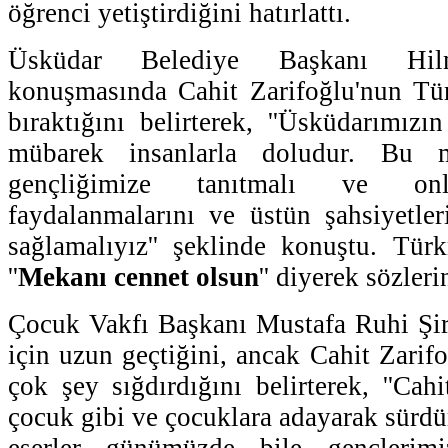
öğrenci yetiştirdiğini hatırlattı.
Üsküdar Belediye Başkanı H
konuşmasında Cahit Zarifoğlu'nun Tür
bıraktığını belirterek, ''Üsküdarımızı
mübarek insanlarla doludur. Bu m
gençliğimize tanıtmalı ve onla
faydalanmalarını ve üstün şahsiyetler
sağlamalıyız'' şeklinde konuştu. Tür
''
Mekanı cennet olsun
'' diyerek sözlerin
Çocuk Vakfı Başkanı Mustafa Ruhi Şiri
için uzun geçtiğini, ancak Cahit Zarif
çok şey sığdırdığını belirterek, ''Cah
çocuk gibi ve çocuklara adayarak sürd
eserler günümüzde bile gençlerim