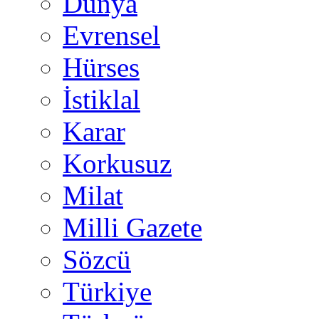
Dünya
Evrensel
Hürses
İstiklal
Karar
Korkusuz
Milat
Milli Gazete
Sözcü
Türkiye