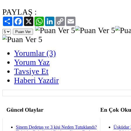
PAYLAŞ :
Paylaş
Facebook
X
WhatsApp
LinkedIn
Copy
Email
Link
Yorumlar (3)
Yorum Yaz
Tavsiye Et
Haberi Yazdir
Güncel Olaylar
En Çok Oku
Sinem Dedetaş ve 3 kişi Neden Tutuklandı?
Üsküdar 