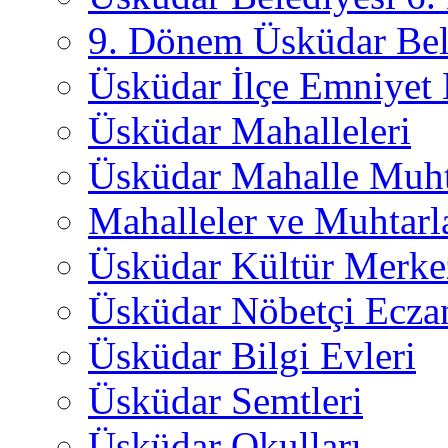
9. Dönem Üsküdar Bel
Üsküdar İlçe Emniyet
Üsküdar Mahalleleri
Üsküdar Mahalle Muht
Mahalleler ve Muhtarl
Üsküdar Kültür Merkez
Üsküdar Nöbetçi Ecza
Üsküdar Bilgi Evleri
Üsküdar Semtleri
Üsküdar Okulları