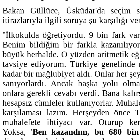
Bakan Güllüce, Üsküdar'da seçim s
itirazlarıyla ilgili soruya şu karşılığı ve
''İlkokulda öğretiyordu. 9 bin fark va
Benim bildiğim bir farkla kazanılıyo
büyük herhalde. O yüzden aritmetik eği
tavsiye ediyorum. Türkiye genelinde
kadar bir mağlubiyet aldı. Onlar her şey
sanıyorlardı. Ancak başka yolu olmad
onlara gerekli cevabı verdi. Bana kalır
hesapsız cümleler kullanıyorlar. Muhal
karşılaması lazım. Herşeyden önce Tü
muhalefete ihtiyacı var. Oturup ke
Yoksa, '
Ben kazandım, bu 680 bin