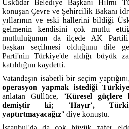
Üsküdar Belediye Başkanı Hilmi Tür
konuşan Çevre ve Şehircilik Bakanı İdr
yıllarının ve eski hallerini bildiği Ü
gelmenin kendisini çok mutlu ettiğ
mutluluğunun da ilçede AK Partil
başkan seçilmesi olduğunu dile g
Parti'nin Türkiye'de aldığı büyük za
katıldığını kaydetti.
Vatandaşın isabetli bir seçim yaptığını,
operasyon yapmak istediği Türkiye
anlatan Güllüce, ''
Küresel güçlere 
demiştir ki; 'Hayır', Türki
yaptırtmayacağız
'' diye konuştu.
İstanbul'da da çok büyük zafer elde