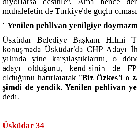
diyorlarsa desinler. Ama bence d
muhalefetin de Türkiye'de güçlü olmasın
''Yenilen pehlivan yenilgiye doymazm
Üsküdar Belediye Başkanı Hilmi T
konuşmada Üsküdar'da CHP Adayı İh
yılında yine karşılaştıklarını, o d
adayı olduğunu, kendisinin de FP
olduğunu hatırlatarak ''
Biz Özkes'i o 
şimdi de yendik. Yenilen pehlivan y
dedi.
Üsküdar 34