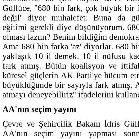
Güllüce, ''680 bin fark, çok büyük bir f
değil' diyor muhalefet. Buna da gü
eğitimi gerekli diye düşünüyorum. 68
olması lazım? Benim bildiğim demokrasi
Ama 680 bin farka 'az' diyorlar. 680 b
yaklaşık 10 il demek. 10 il nüfusu ka
fark atmış. Bütün koalisyon ve ittif
küresel güçlerin AK Parti'ye hücum et
büyüklüğünde bir sayıyla fark atmış. A
atmayı deneyebiliriz'' ifadelerini kullan
AA'nın seçim yayını
Çevre ve Şehircilik Bakanı İdris Güll
AA'nın seçim yayını yapması sonras