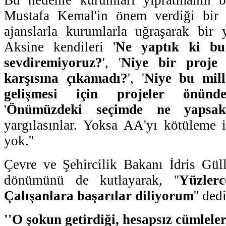
Mustafa Kemal'in önem verdiği bir
ajanslarla kurumlarla uğraşarak bir 
Aksine kendileri '
Ne yaptık ki bu 
sevdiremiyoruz?
', '
Niye bir proje 
karşısına çıkamadı?
', '
Niye bu mill
gelişmesi için projeler önün
'
Önümüzdeki seçimde ne yapsa
yargılasınlar. Yoksa AA'yı kötüleme i
yok.''
Çevre ve Şehircilik Bakanı İdris Gül
dönümünü de kutlayarak, ''
Yüzler
Çalışanlara başarılar diliyorum
'' dedi
''O şokun getirdiği, hesapsız cümleler