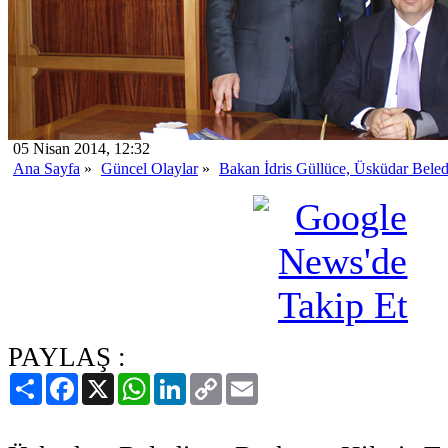
05 Nisan 2014, 12:32
Ana Sayfa
»
Güncel Olaylar
»
Bakan İdris Güllüce, Üsküdar Beled
etti
PAYLAŞ :
Paylaş
Facebook
X
WhatsApp
LinkedIn
Copy
Email
Link