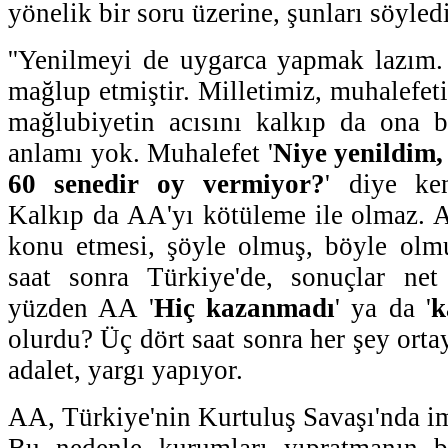
yönelik bir soru üzerine, şunları söyled
''Yenilmeyi de uygarca yapmak lazım.
mağlup etmiştir. Milletimiz, muhalefet
mağlubiyetin acısını kalkıp da ona 
anlamı yok. Muhalefet '
Niye yenildim,
60 senedir oy vermiyor?
' diye ken
Kalkıp da AA'yı kötüleme ile olmaz. AA
konu etmesi, şöyle olmuş, böyle olmu
saat sonra Türkiye'de, sonuçlar net
yüzden AA '
Hiç kazanmadı
' ya da '
k
olurdu? Üç dört saat sonra her şey orta
adalet, yargı yapıyor.
AA, Türkiye'nin Kurtuluş Savaşı'nda im
Bu nedenle kurumları yıpratmanın b