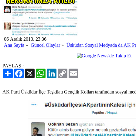
06 Aralık 2013, 23:36
Ana Sayfa
»
Güncel Olaylar
»
Üsküdar, Sosyal Medyada da AK Part
PAYLAŞ :
Paylaş
Facebook
X
WhatsApp
LinkedIn
Copy
Email
Link
AK Parti Üsküdar İlçe Teşkilatı Gençlik Kolları tarafından sosyal med