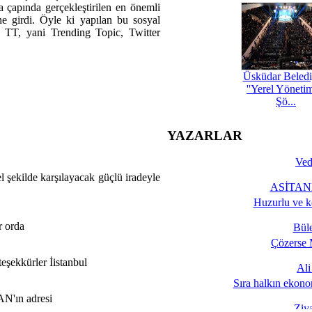
a çapında gerçekleştirilen en önemli
ne girdi. Öyle ki yapılan bu sosyal
re TT, yani Trending Topic, Twitter
Üsküdar Beledi
''Yerel Yöneti
Şö...
YAZARLAR
Ved
 şekilde karşılayacak güçlü iradeyle
ASİTANE
Huzurlu ve k
r orda
Bül
Çözerse 
eşekkürler İistanbul
Al
Sıra halkın ekono
N'ın adresi
Ziy