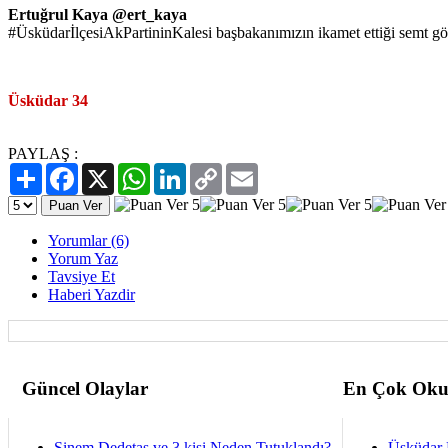
Ertuğrul Kaya ‏@ert_kaya
#ÜsküdarİlçesiAkPartininKalesi başbakanımızın ikamet ettiği semt gö
Üsküdar 34
PAYLAŞ :
Paylaş
Facebook
X
WhatsApp
LinkedIn
Copy
Email
Link
Yorumlar (6)
Yorum Yaz
Tavsiye Et
Haberi Yazdir
Güncel Olaylar
En Çok Oku
Sinem Dedetaş ve 3 kişi Neden Tutuklandı?
Üsküdar 