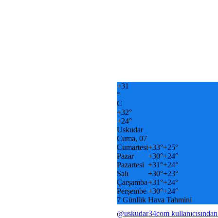
+
31
°
C
+
32°
+
24°
Uskudar
Cuma, 07
Cumartesi
+
33°
+
25°
Pazar
+
30°
+
24°
Pazartesi
+
31°
+
24°
Salı
+
30°
+
23°
Çarşamba
+
31°
+
24°
Perşembe
+
30°
+
24°
7 Günlük Hava Tahmini
@uskudar34com kullanıcısından