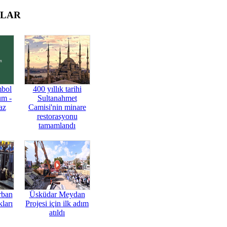
OLAR
mbol
400 yıllık tarihi
üm -
Sultanahmet
az
Camisi'nin minare
restorasyonu
tamamlandı
rban
Üsküdar Meydan
ları
Projesi için ilk adım
atıldı