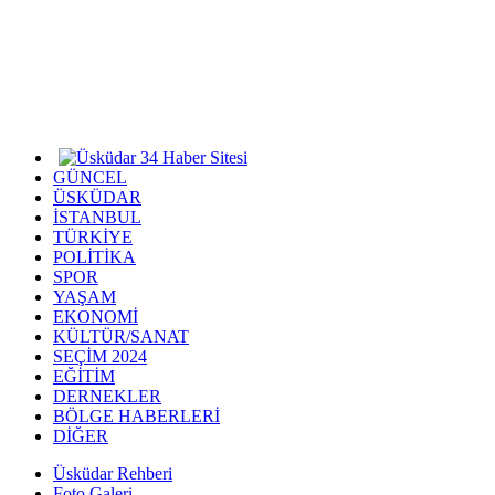
GÜNCEL
ÜSKÜDAR
İSTANBUL
TÜRKİYE
POLİTİKA
SPOR
YAŞAM
EKONOMİ
KÜLTÜR/SANAT
SEÇİM 2024
EĞİTİM
DERNEKLER
BÖLGE HABERLERİ
DİĞER
Üsküdar Rehberi
Foto Galeri