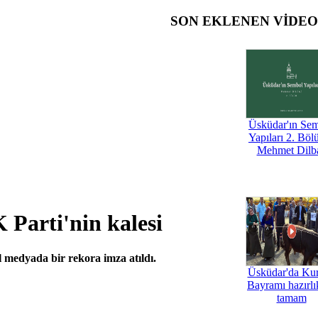
SON EKLENEN VİDE
Üsküdar'ın Se
Yapıları 2. Böl
Mehmet Dilb
Parti'nin kalesi
l medyada bir rekora imza atıldı.
Üsküdar'da Ku
Bayramı hazırlık
tamam