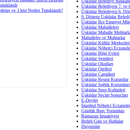
Av. Ş
Üsküdar Belediye Başkanl
tutuklandı
Üsküdar Belediyesi 7. ve
İmar Sorunlarının Genel Ç
detaş ve 3 kişi Neden Tutuklandı?
Üsküdar Belediyesi 6. Dö
9. Dönem Üsküdar Belediy
Çet
Üsküdar İlçe Emniyet Mü
Arakan Ner
Üsküdar Mahalleleri
Üsküdar Mahalle Muhtarla
Hüsam
Mahalleler ve Muhtarlar
Bayramın Mü
Üsküdar Kültür Merkezler
Üsküdar Nöbetçi Eczanele
Es
Üsküdar Bilgi Evleri
Ruhsal Yön
Üsküdar Semtleri
Üsküdar Okulları
Zülf
Üsküdar Otelleri
Üsküdar Kar
Üsküdar Camiileri
Üsküdar Resmi Kurumlar
Mus
Üsküdar Sağlık Kurumları
Üsküdar Spor Kulüpleri
Üsküdar Seçim Sonuçları
E-Devlet
İstanbul Nöbetçi Eczanele
Günlük Burç Yorumları
Ramazan İmsakiyesi
Belirli Gün ve Haftalar
Duyurular