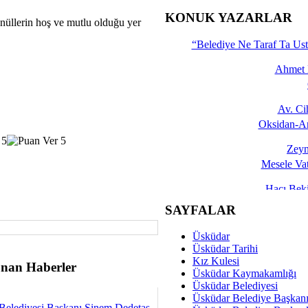
İşte 
KONUK YAZARLAR
nüllerin hoş ve mutlu olduğu yer
Yalçın
“Belediye Ne Taraf Ta Ust
Ahmet 
Av. C
Oksidan-An
Zeyn
Mesele Vat
Hacı Be
Okullarda M
SAYFALAR
Mesu
Üsküdar
Dünya Fani, Ama Kısa
Üsküdar Tarihi
Kız Kulesi
nan Haberler
Sav
Üsküdar Kaymakamlığı
Hukukun Adale
Üsküdar Belediyesi
Üsküdar Belediye Başkan
Belediyesi Başkanı Sinem Dedetaş