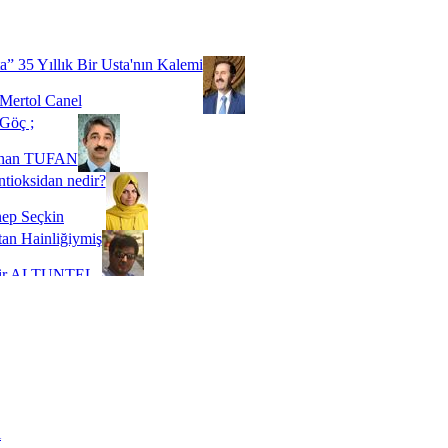
Biz buyuz...
 SOYSEVİNÇ
a” 35 Yıllık Bir Usta'nın Kalemi
Mertol Canel
Göç ;
ihan TUFAN
tioksidan nedir?
ep Seçkin
an Hainliğiymiş
kir ALTUNTEL
adde Bağımlılığı
t Kaymakçı
 Bir Süre De Olsa Burdayız
aş ŞENEL
ti Kalmadı Üstadım!
ı