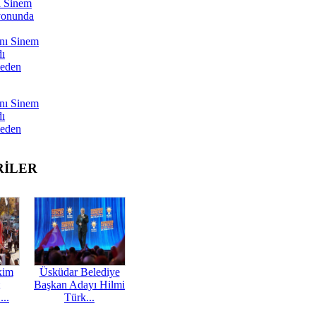
ı Sinem
yonunda
nı Sinem
dı
Neden
nı Sinem
dı
Neden
RİLER
kim
Üsküdar Belediye
Başkan Adayı Hilmi
...
Türk...