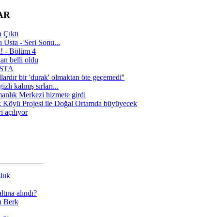
AR
 Çıktı
 Usta - Seri Sonu...
a! - Bölüm 4
n belli oldu
 USTA
lardır bir 'durak' olmaktan öte geçemedi''
zli kalmış sırları...
manlık Merkezi hizmete girdi
 Köyü Projesi ile Doğal Ortamda büyüyecek
i açılıyor
zluk
tına alındı?
ı Berk