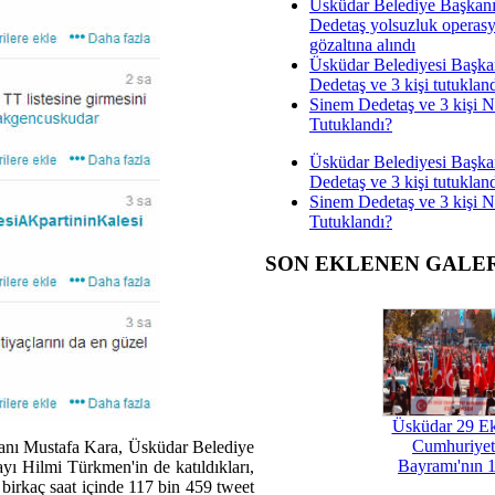
Üsküdar Belediye Başkan
Dedetaş yolsuzluk operas
gözaltına alındı
Üsküdar Belediyesi Başka
Dedetaş ve 3 kişi tutuklan
Sinem Dedetaş ve 3 kişi 
Tutuklandı?
Üsküdar Belediyesi Başka
Dedetaş ve 3 kişi tutuklan
Sinem Dedetaş ve 3 kişi 
Tutuklandı?
SON EKLENEN GALE
Üsküdar 29 E
Cumhuriyet
anı Mustafa Kara, Üsküdar Belediye
Bayramı'nın 1
 Hilmi Türkmen'in de katıldıkları,
 birkaç saat içinde 117 bin 459 tweet