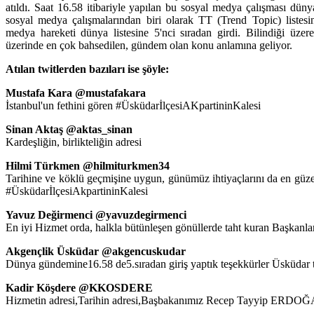
atıldı. Saat 16.58 itibariyle yapılan bu sosyal medya çalışması düny
sosyal medya çalışmalarından biri olarak TT (Trend Topic) listesi
medya hareketi dünya listesine 5'nci sıradan girdi. Bilindiği üze
üzerinde en çok bahsedilen, gündem olan konu anlamına geliyor.
Atılan twitlerden bazıları ise şöyle:
Mustafa Kara ‏@mustafakara
İstanbul'un fethini gören #ÜsküdarİlçesiAKpartininKalesi
Sinan Aktaş ‏@aktas_sinan
Kardeşliğin, birlikteliğin adresi
Hilmi Türkmen ‏@hilmiturkmen34
Tarihine ve köklü geçmişine uygun, günümüz ihtiyaçlarını da en güzel
#ÜsküdarİlçesiAkpartininKalesi
Yavuz Değirmenci ‏@yavuzdegirmenci
En iyi Hizmet orda, halkla bütünleşen gönüllerde taht kuran Başkanla
Akgençlik Üsküdar ‏@akgencuskudar
Dünya gündemine16.58 de5.sıradan giriş yaptık teşekkürler Üsküdar t
Kadir Köşdere ‏@KKOSDERE
Hizmetin adresi,Tarihin adresi,Başbakanımız Recep Tayyip ERDOĞA