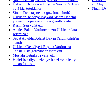
Üsküdar Belediyesi Başkanı Sinem Dedetaş
ve 3 kişi 
ve 3 kişi tutuklandı
Sinem De
Sinem Dedetaş neden gözaltına alındı?
Üsküdar Belediye Başkanı Sinem Dedetaş
yolsuzluk operasyonunda gözaltına alındı
Rasim Şen vefat etti
Adalet Bakan Yardımcımızın Üsküdarlılara
selamı var
Sedat Ayyıldız Adalet Bakan Yardımcılığı’na
atandı
Üsküdar Belediyesi Başkan Yardımcısı
Tahsin Usta görevinden istifa etti
Mustafa Çetinkaya vefat etti
Hedef belediye, belediye hedef ve belediye
ne taraf ta usta!