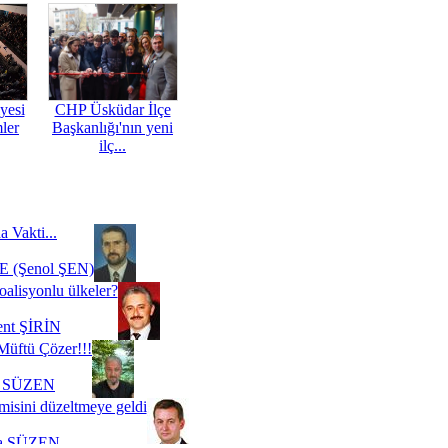
yesi
CHP Üsküdar İlçe
mler
Başkanlığı'nın yeni
ilç...
a Vakti...
 (Şenol ŞEN)
oalisyonlu ülkeler?
ent ŞİRİN
Müftü Çözer!!!
i SÜZEN
misini düzeltmeye geldi
a SÜZEN