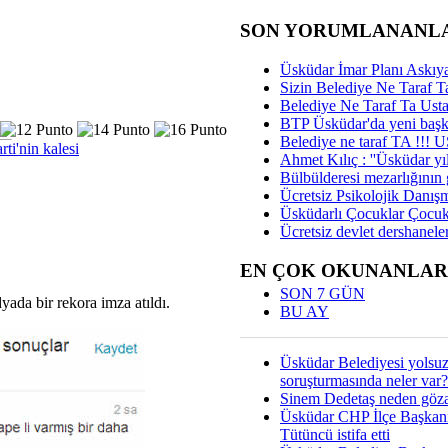
SON YORUMLANANL
Üsküdar İmar Planı Askıya
Sizin Belediye Ne Taraf Ta
Belediye Ne Taraf Ta Ust
BTP Üsküdar'da yeni başka
Belediye ne taraf TA !!!
i'nin kalesi
Ahmet Kılıç : ''Üsküdar yıl
Bülbülderesi mezarlığının gi
Ücretsiz Psikolojik Danış
Üsküdarlı Çocuklar Çocuk
Ücretsiz devlet dershaneler
EN ÇOK OKUNANLAR
SON 7 GÜN
yada bir rekora imza atıldı.
BU AY
Üsküdar Belediyesi yolsu
soruşturmasında neler var?
Sinem Dedetaş neden gözal
Üsküdar CHP İlçe Başkan
Tütüncü istifa etti