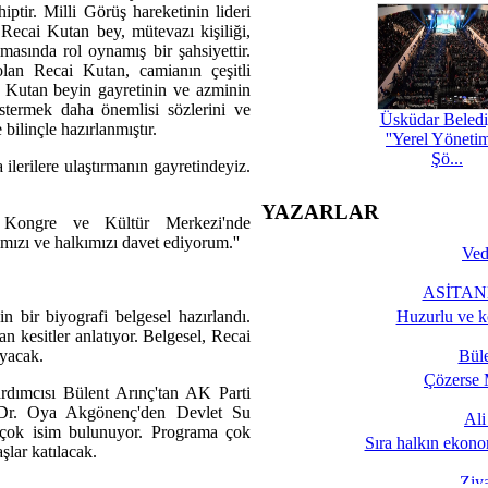
hiptir. Milli Görüş hareketinin lideri
ecai Kutan bey, mütevazı kişiliği,
lmasında rol oynamış bir şahsiyettir.
lan Recai Kutan, camianın çeşitli
ai Kutan beyin gayretinin ve azminin
stermek daha önemlisi sözlerini ve
Üsküdar Beledi
ilinçle hazırlanmıştır.
''Yerel Yöneti
Şö...
 ilerilere ulaştırmanın gayretindeyiz.
YAZARLAR
Kongre ve Kültür Merkezi'nde
ımızı ve halkımızı davet ediyorum.''
Ved
ASİTANE
n bir biyografi belgesel hazırlandı.
Huzurlu ve k
 kesitler anlatıyor. Belgesel, Recai
ayacak.
Bül
Çözerse 
ardımcısı Bülent Arınç'tan AK Parti
 Dr. Oya Akgönenç'den Devlet Su
Al
birçok isim bulunuyor. Programa çok
Sıra halkın ekono
şlar katılacak.
Ziy