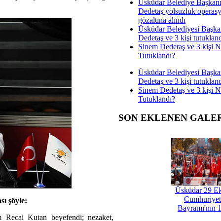
Üsküdar Belediye Başkan
Dedetaş yolsuzluk operas
gözaltına alındı
Üsküdar Belediyesi Başka
Dedetaş ve 3 kişi tutuklan
Sinem Dedetaş ve 3 kişi 
Tutuklandı?
Üsküdar Belediyesi Başka
Dedetaş ve 3 kişi tutuklan
Sinem Dedetaş ve 3 kişi 
Tutuklandı?
SON EKLENEN GALE
Üsküdar 29 E
Cumhuriyet
ı şöyle:
Bayramı'nın 1
m Recai Kutan beyefendi; nezaket,