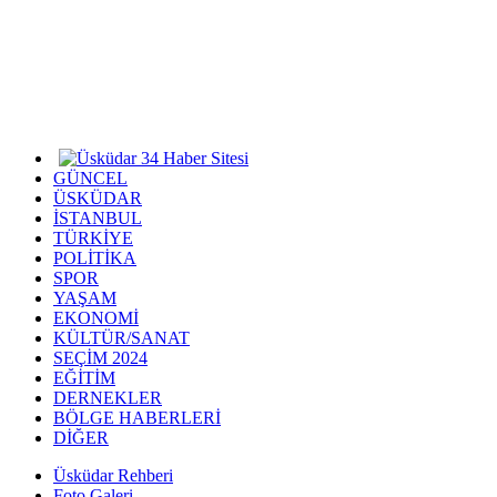
GÜNCEL
ÜSKÜDAR
İSTANBUL
TÜRKİYE
POLİTİKA
SPOR
YAŞAM
EKONOMİ
KÜLTÜR/SANAT
SEÇİM 2024
EĞİTİM
DERNEKLER
BÖLGE HABERLERİ
DİĞER
Üsküdar Rehberi
Foto Galeri