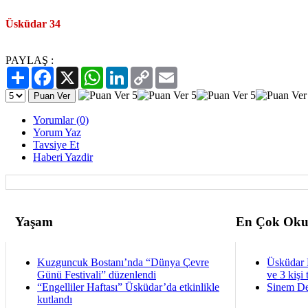
Üsküdar 34
PAYLAŞ :
Paylaş
Facebook
X
WhatsApp
LinkedIn
Copy
Email
Link
Yorumlar (0)
Yorum Yaz
Tavsiye Et
Haberi Yazdir
Yaşam
En Çok Oku
Kuzguncuk Bostanı’nda “Dünya Çevre
Üsküdar 
Günü Festivali” düzenlendi
ve 3 kişi 
“Engelliler Haftası” Üsküdar’da etkinlikle
Sinem De
kutlandı