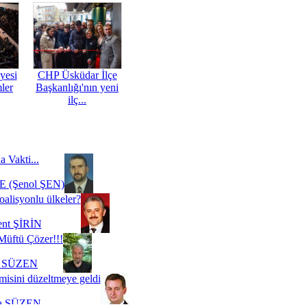
yesi
CHP Üsküdar İlçe
mler
Başkanlığı'nın yeni
ilç...
a Vakti...
 (Şenol ŞEN)
oalisyonlu ülkeler?
ent ŞİRİN
Müftü Çözer!!!
i SÜZEN
misini düzeltmeye geldi
a SÜZEN