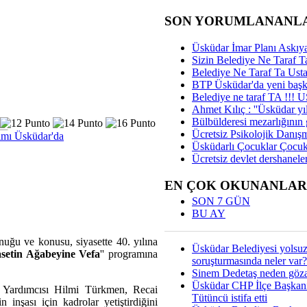
SON YORUMLANANL
Üsküdar İmar Planı Askıya
Sizin Belediye Ne Taraf Ta
Belediye Ne Taraf Ta Ust
BTP Üsküdar'da yeni başka
Belediye ne taraf TA !!!
Ahmet Kılıç : ''Üsküdar yıl
Bülbülderesi mezarlığının gi
Ücretsiz Psikolojik Danış
amı Üsküdar'da
Üsküdarlı Çocuklar Çocuk
Ücretsiz devlet dershaneler
EN ÇOK OKUNANLAR
SON 7 GÜN
BU AY
ğu ve konusu, siyasette 40. yılına
Üsküdar Belediyesi yolsu
asetin Ağabeyine Vefa
'' programına
soruşturmasında neler var?
Sinem Dedetaş neden gözal
Üsküdar CHP İlçe Başkan
 Yardımcısı Hilmi Türkmen, Recai
Tütüncü istifa etti
 inşası için kadrolar yetiştirdiğini