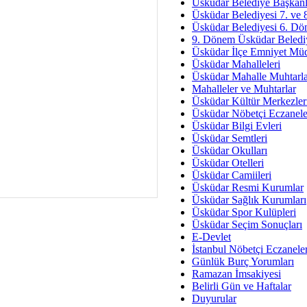
Av. Ş
Üsküdar Belediye Başkanl
Üsküdar Belediyesi 7. ve
İmar Sorunlarının Genel Ç
Üsküdar Belediyesi 6. Dö
9. Dönem Üsküdar Belediy
Çet
Üsküdar İlçe Emniyet Mü
Arakan Ner
Üsküdar Mahalleleri
Üsküdar Mahalle Muhtarla
Hüsam
Mahalleler ve Muhtarlar
Bayramın Mü
Üsküdar Kültür Merkezler
Üsküdar Nöbetçi Eczanele
Es
Üsküdar Bilgi Evleri
Ruhsal Yön
Üsküdar Semtleri
Üsküdar Okulları
Zülf
Üsküdar Otelleri
Üsküdar Kar
Üsküdar Camiileri
Üsküdar Resmi Kurumlar
Mus
Üsküdar Sağlık Kurumları
Üsküdar Spor Kulüpleri
Üsküdar Seçim Sonuçları
E-Devlet
İstanbul Nöbetçi Eczanele
Günlük Burç Yorumları
Ramazan İmsakiyesi
Belirli Gün ve Haftalar
Duyurular