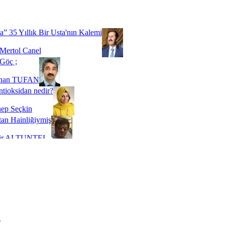
Biz buyuz...
 SOYSEVİNÇ
a” 35 Yıllık Bir Usta'nın Kalemi
Mertol Canel
Göç ;
ihan TUFAN
tioksidan nedir?
ep Seçkin
an Hainliğiymiş
kir ALTUNTEL
adde Bağımlılığı
t Kaymakçı
 Bir Süre De Olsa Burdayız
aş ŞENEL
ti Kalmadı Üstadım!
ı