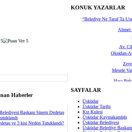
İşte 
KONUK YAZARLAR
Yalçın
“Belediye Ne Taraf Ta Ust
Ahmet 
Av. C
Oksidan-An
Zeyn
Mesele Vat
Hacı Be
Okullarda M
SAYFALAR
nan Haberler
Mesu
Üsküdar
Dünya Fani, Ama Kısa
Üsküdar Tarihi
Kız Kulesi
Belediyesi Başkanı Sinem Dedetaş
Sav
Üsküdar Kaymakamlığı
tutuklandı
Hukukun Adale
Üsküdar Belediyesi
detaş ve 3 kişi Neden Tutuklandı?
Üsküdar Belediye Başkan