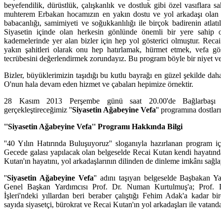
beyefendilik, dürüstlük, çalışkanlık ve dostluk gibi özel vasıflara sa
muhterem Erbakan hocamızın en yakın dostu ve yol arkadaşı olan R
babacanlığı, samimiyeti ve soğukkanlılığı ile birçok badirenin atlatı
Siyasetin içinde olan herkesin gönlünde önemli bir yere sahip o
kademelerinde yer alan bizler için hep yol gösterici olmuştur. Rec
yakın şahitleri olarak onu hep hatırlamak, hürmet etmek, vefa gö
tecrübesini değerlendirmek zorundayız. Bu program böyle bir niyet ve b
Bizler, büyüklerimizin taşıdığı bu kutlu bayrağı en güzel şekilde daha
O'nun hala devam eden hizmet ve çabaları hepimize örnektir.
28 Kasım 2013 Perşembe günü saat 20.00'de Bağlarbaşı 
gerçekleştireceğimiz ''
Siyasetin Ağabeyine Vefa
'' programına dostlar
''Siyasetin Ağabeyine Vefa'' Programı Hakkında Bilgi
''40 Yılın Hatırında Buluşuyoruz'' sloganıyla hazırlanan program içi
Gecede galası yapılacak olan belgeselde Recai Kutan kendi hayatından
Kutan'ın hayatını, yol arkadaşlarının dilinden de dinleme imkânı sağl
''
Siyasetin Ağabeyine Vefa
'' adını taşıyan belgeselde Başbakan Y
Genel Başkan Yardımcısı Prof. Dr. Numan Kurtulmuş'a; Prof.
İşleri'ndeki yıllardan beri beraber çalıştığı Fehim Adak'a kadar 
sayıda siyasetçi, bürokrat ve Recai Kutan'ın yol arkadaşları ile vatanda