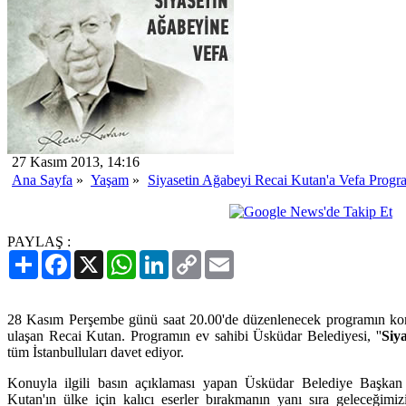
27 Kasım 2013, 14:16
Ana Sayfa
»
Yaşam
»
Siyasetin Ağabeyi Recai Kutan'a Vefa Progr
PAYLAŞ :
Paylaş
Facebook
X
WhatsApp
LinkedIn
Copy
Email
Link
28 Kasım Perşembe günü saat 20.00'de düzenlenecek programın konu
ulaşan Recai Kutan. Programın ev sahibi Üsküdar Belediyesi, ''
Siy
tüm İstanbulluları davet ediyor.
Konuyla ilgili basın açıklaması yapan Üsküdar Belediye Başkan
Kutan'ın ülke için kalıcı eserler bırakmanın yanı sıra geleceğimizin