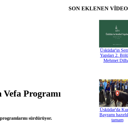
SON EKLENEN VİDE
Üsküdar'ın Se
Yapıları 2. Böl
Mehmet Dilb
a Vefa Programı
Üsküdar'da Ku
Bayramı hazırlık
a programlarını sürdürüyor.
tamam