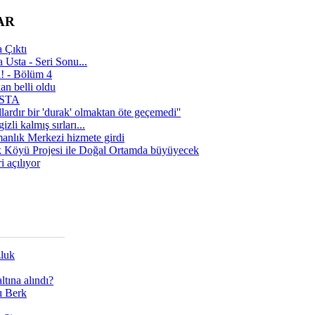
AR
 Çıktı
 Usta - Seri Sonu...
a! - Bölüm 4
n belli oldu
 USTA
lardır bir 'durak' olmaktan öte geçemedi''
zli kalmış sırları...
manlık Merkezi hizmete girdi
 Köyü Projesi ile Doğal Ortamda büyüyecek
i açılıyor
zluk
tına alındı?
ı Berk