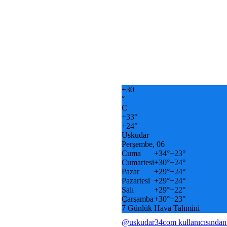
+
30
°
C
+
33°
+
24°
Uskudar
Perşembe, 06
Cuma
+
34°
+
23°
Cumartesi
+
30°
+
24°
Pazar
+
29°
+
24°
Pazartesi
+
29°
+
24°
Salı
+
29°
+
22°
Çarşamba
+
30°
+
23°
7 Günlük Hava Tahmini
@uskudar34com kullanıcısından