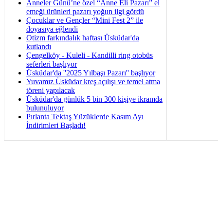
Anneler Günü’ne özel “Anne Eli Pazarı” el
emeği ürünleri pazarı yoğun ilgi gördü
Çocuklar ve Gençler “Mini Fest 2” ile
doyasıya eğlendi
Otizm farkındalık haftası Üsküdar'da
kutlandı
Çengelköy - Kuleli - Kandilli ring otobüs
seferleri başlıyor
Üsküdar'da ''2025 Yılbaşı Pazarı'' başlıyor
Yuvamız Üsküdar kreş açılışı ve temel atma
töreni yapılacak
Üsküdar'da günlük 5 bin 300 kişiye ikramda
bulunuluyor
Pırlanta Tektaş Yüzüklerde Kasım Ayı
İndirimleri Başladı!