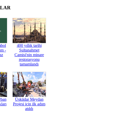
OLAR
mbol
400 yıllık tarihi
üm -
Sultanahmet
az
Camisi'nin minare
restorasyonu
tamamlandı
rban
Üsküdar Meydan
ları
Projesi için ilk adım
atıldı