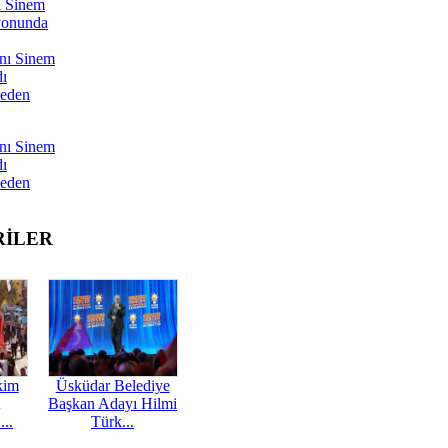
ı Sinem
yonunda
nı Sinem
dı
Neden
nı Sinem
dı
Neden
RİLER
kim
Üsküdar Belediye
Başkan Adayı Hilmi
...
Türk...