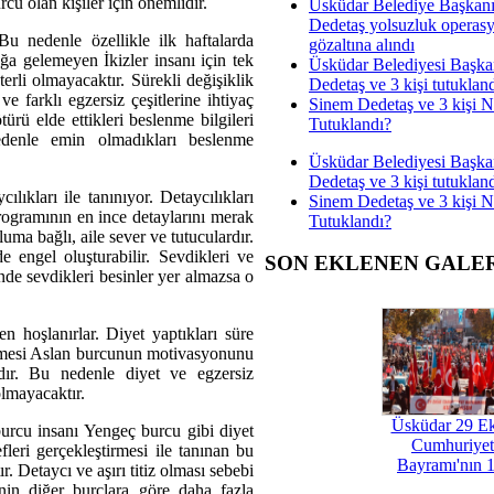
cu olan kişiler için önemlidir.
Üsküdar Belediye Başkan
Dedetaş yolsuzluk operas
u nedenle özellikle ilk haftalarda
gözaltına alındı
ğa gelemeyen İkizler insanı için tek
Üsküdar Belediyesi Başka
terli olmayacaktır. Sürekli değişiklik
Dedetaş ve 3 kişi tutuklan
e farklı egzersiz çeşitlerine ihtiyaç
Sinem Dedetaş ve 3 kişi 
ürü elde ettikleri beslenme bilgileri
Tutuklandı?
 nedenle emin olmadıkları beslenme
Üsküdar Belediyesi Başka
Dedetaş ve 3 kişi tutuklan
ılıkları ile tanınıyor. Detaycılıkları
Sinem Dedetaş ve 3 kişi 
ogramının en ince detaylarını merak
Tutuklandı?
uma bağlı, aile sever ve tutuculardır.
 engel oluşturabilir. Sevdikleri ve
SON EKLENEN GALE
inde sevdikleri besinler yer almazsa o
n hoşlanırlar. Diyet yaptıkları süre
ylemesi Aslan burcunun motivasyonunu
ıdır. Bu nedenle diyet ve egzersiz
olmayacaktır.
Üsküdar 29 E
 burcu insanı Yengeç burcu gibi diyet
Cumhuriyet
leri gerçekleştirmesi ile tanınan bu
Bayramı'nın 1
. Detaycı ve aşırı titiz olması sebebi
inin diğer burçlara göre daha fazla