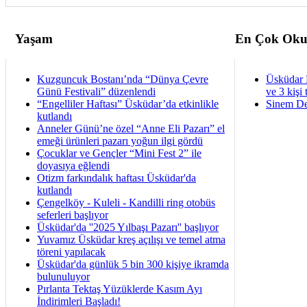
Yaşam
En Çok Oku
Kuzguncuk Bostanı’nda “Dünya Çevre
Üsküdar 
Günü Festivali” düzenlendi
ve 3 kişi 
“Engelliler Haftası” Üsküdar’da etkinlikle
Sinem De
kutlandı
Anneler Günü’ne özel “Anne Eli Pazarı” el
emeği ürünleri pazarı yoğun ilgi gördü
Çocuklar ve Gençler “Mini Fest 2” ile
doyasıya eğlendi
Otizm farkındalık haftası Üsküdar'da
kutlandı
Çengelköy - Kuleli - Kandilli ring otobüs
seferleri başlıyor
Üsküdar'da ''2025 Yılbaşı Pazarı'' başlıyor
Yuvamız Üsküdar kreş açılışı ve temel atma
töreni yapılacak
Üsküdar'da günlük 5 bin 300 kişiye ikramda
bulunuluyor
Pırlanta Tektaş Yüzüklerde Kasım Ayı
İndirimleri Başladı!