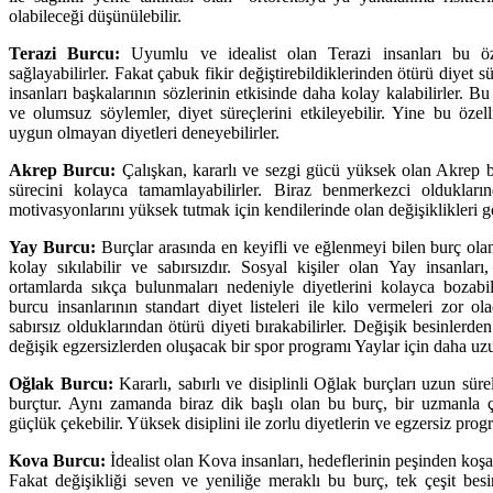
olabileceği düşünülebilir.
Terazi Burcu:
Uyumlu ve idealist olan Terazi insanları bu öze
sağlayabilirler. Fakat çabuk fikir değiştirebildiklerinden ötürü diyet 
insanları başkalarının sözlerinin etkisinde daha kolay kalabilirler. 
ve olumsuz söylemler, diyet süreçlerini etkileyebilir. Yine bu özell
uygun olmayan diyetleri deneyebilirler.
Akrep Burcu:
Çalışkan, kararlı ve sezgi gücü yüksek olan Akrep burc
sürecini kolayca tamamlayabilirler. Biraz benmerkezci oldukların
motivasyonlarını yüksek tutmak için kendilerinde olan değişiklikleri g
Yay Burcu:
Burçlar arasında en keyifli ve eğlenmeyi bilen burç ol
kolay sıkılabilir ve sabırsızdır. Sosyal kişiler olan Yay insanları
ortamlarda sıkça bulunmaları nedeniyle diyetlerini kolayca bozab
burcu insanlarının standart diyet listeleri ile kilo vermeleri zor ol
sabırsız olduklarından ötürü diyeti bırakabilirler. Değişik besinler
değişik egzersizlerden oluşacak bir spor programı Yaylar için daha uzu
Oğlak Burcu:
Kararlı, sabırlı ve disiplinli Oğlak burçları uzun süre
burçtur. Aynı zamanda biraz dik başlı olan bu burç, bir uzmanla ç
güçlük çekebilir. Yüksek disiplini ile zorlu diyetlerin ve egzersiz prog
Kova Burcu:
İdealist olan Kova insanları, hedeflerinin peşinden koşara
Fakat değişikliği seven ve yeniliğe meraklı bu burç, tek çeşit bes