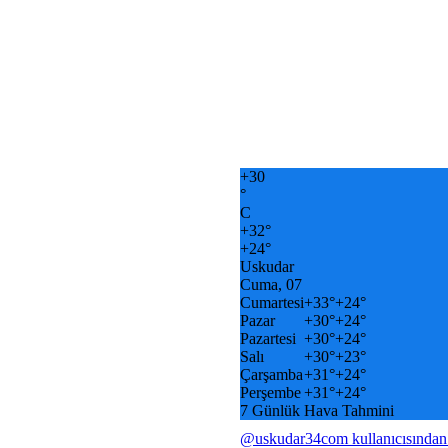
+
30
°
C
+
32°
+
24°
Uskudar
Cuma, 07
Cumartesi
+
33°
+
24°
Pazar
+
30°
+
24°
Pazartesi
+
30°
+
24°
Salı
+
30°
+
23°
Çarşamba
+
31°
+
24°
Perşembe
+
31°
+
24°
7 Günlük Hava Tahmini
@uskudar34com kullanıcısından