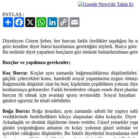
PAYLAŞ :
Paylaş
Facebook
X
WhatsApp
LinkedIn
Copy
Email
Link
Diyetisyen Gizem Şeber, her burcun farklı özellikler taşıdığını bu 
göre kendine diyet listesi hazırlaması gerektiğini söyledi. Burca göre i
Bu nedenle diyet yaparken burçların göz önünde bulundurulması gere
Burçlar ve yapılması gerekenler;
Koç Burcu:
Koçlar aynı zamanda bağımsızlıklarına düşkündürler
güçlük çekecekleri konu, hareketli sosyal yaşamlarına uygun olmay
Bağımsızlık düşkünü olan bu burç kişilerinin çeşitlilikten yoksun diy
kısıtlanmaya gelemezler. Farklı besinlerden oluşan esnek diyet planla
burcun fit olmak için avantajı sporu sevmesidir. Sosyal hayatları 
günleri egzersiz ile telafi edebilirler.
Boğa Burcu:
Boğa insanları, aynı zamanda sabırlı bir yapıya sahi
verdiklerinde hedefledikleri kiloya ulaşmaları daha kolaydır. Diyet y
Arkadaşlık ve dostluk ilişkilerine önem verirler. Güzel yemekler y
günün yorgunluğunu atmanın en kolay yolunun güzel sofralar ve
içecekler olduğunu düşünürler. Bu faktör diyetlerini bozmalarına ned