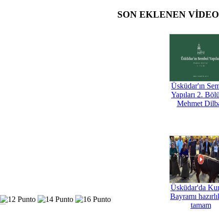
SON EKLENEN VİDE
Üsküdar'ın Se
Yapıları 2. Böl
Mehmet Dilb
Üsküdar'da Ku
Bayramı hazırlık
tamam