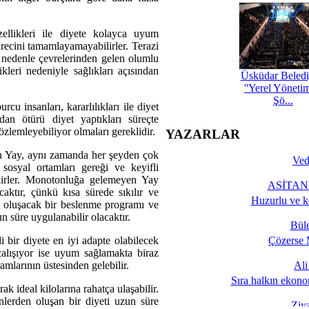
llikleri ile diyete kolayca uyum
sürecini tamamlayamayabilirler. Terazi
Bu nedenle çevrelerinden gelen olumlu
ikleri nedeniyle sağlıkları açısından
Üsküdar Beledi
''Yerel Yöneti
Şö...
u insanları, kararlılıkları ile diyet
dan ötürü diyet yaptıkları süreçte
özlemleyebiliyor olmaları gereklidir.
YAZARLAR
an Yay, aynı zamanda her şeyden çok
Ved
, sosyal ortamları gereği ve keyifli
ilirler. Monotonluğa gelemeyen Yay
ASİTANE
acaktır, çünkü kısa sürede sıkılır ve
Huzurlu ve k
den oluşacak bir beslenme programı ve
n süre uygulanabilir olacaktır.
Bül
li bir diyete en iyi adapte olabilecek
Çözerse 
alışıyor ise uyum sağlamakta biraz
ramlarının üstesinden gelebilir.
Al
Sıra halkın ekono
k ideal kilolarına rahatça ulaşabilir.
inlerden oluşan bir diyeti uzun süre
Ziy