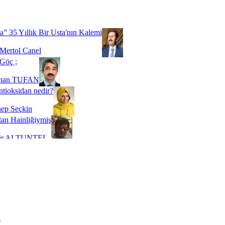
Biz buyuz...
 SOYSEVİNÇ
a” 35 Yıllık Bir Usta'nın Kalemi
Mertol Canel
Göç ;
ihan TUFAN
tioksidan nedir?
ep Seçkin
an Hainliğiymiş
kir ALTUNTEL
adde Bağımlılığı
t Kaymakçı
 Bir Süre De Olsa Burdayız
aş ŞENEL
ti Kalmadı Üstadım!
ı