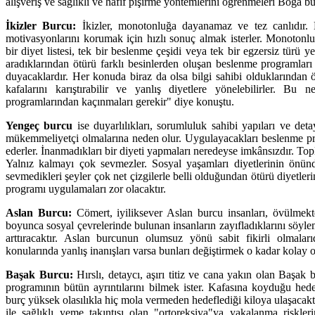
alışveriş ve sağlıklı ve hafif pişirme yöntemlerini öğrenmeleri Boğa bur
İkizler Burcu:
İkizler, monotonluğa dayanamaz ve tez canlıdır. B
motivasyonlarını korumak için hızlı sonuç almak isterler. Monotonlu
bir diyet listesi, tek bir beslenme çeşidi veya tek bir egzersiz türü ye
aradıklarından ötürü farklı besinlerden oluşan beslenme programları v
duyacaklardır. Her konuda biraz da olsa bilgi sahibi olduklarından öt
kafalarını karıştırabilir ve yanlış diyetlere yönelebilirler. Bu
programlarından kaçınmaları gerekir" diye konuştu.
Yengeç burcu
ise duyarlılıkları, sorumluluk sahibi yapıları ve detayc
mükemmeliyetçi olmalarına neden olur. Uygulayacakları beslenme pr
ederler. İnanmadıkları bir diyeti yapmaları neredeyse imkânsızdır. Topl
Yalnız kalmayı çok sevmezler. Sosyal yaşamları diyetlerinin önünde
sevmedikleri şeyler çok net çizgilerle belli olduğundan ötürü diyetler
programı uygulamaları zor olacaktır.
Aslan Burcu:
Cömert, iyiliksever Aslan burcu insanları, övülmekte
boyunca sosyal çevrelerinde bulunan insanların zayıfladıklarını sö
arttıracaktır. Aslan burcunun olumsuz yönü sabit fikirli olmalar
konularında yanlış inanışları varsa bunları değiştirmek o kadar kolay 
B
aşak Burcu:
Hırslı, detaycı, aşırı titiz ve cana yakın olan Başak
programının bütün ayrıntılarını bilmek ister. Kafasına koyduğu hedef
burç yüksek olasılıkla hiç mola vermeden hedeflediği kiloya ulaşacaktır
ile sağlıklı yeme takıntısı olan "ortoreksiya"ya yakalanma riskler