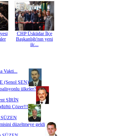
yesi
CHP Üsküdar İlçe
mler
Başkanlığı'nın yeni
ilç...
a Vakti...
 (Şenol ŞEN)
oalisyonlu ülkeler?
ent ŞİRİN
Müftü Çözer!!!
i SÜZEN
misini düzeltmeye geldi
a SÜZEN