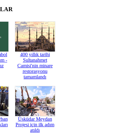
OLAR
mbol
400 yıllık tarihi
üm -
Sultanahmet
az
Camisi'nin minare
restorasyonu
tamamlandı
rban
Üsküdar Meydan
ları
Projesi için ilk adım
atıldı