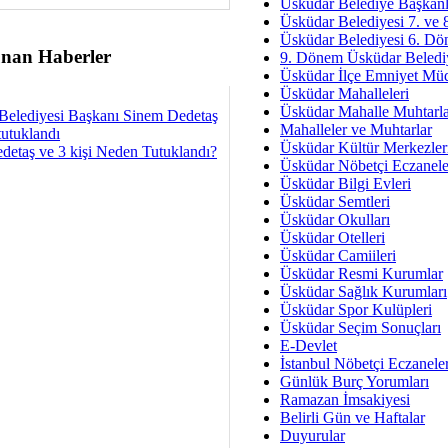
Av. Ş
Üsküdar Belediye Başkanl
Üsküdar Belediyesi 7. ve
İmar Sorunlarının Genel Ç
Üsküdar Belediyesi 6. Dö
nan Haberler
9. Dönem Üsküdar Belediy
Çet
Üsküdar İlçe Emniyet Mü
Arakan Ner
Üsküdar Mahalleleri
Üsküdar Mahalle Muhtarla
Belediyesi Başkanı Sinem Dedetaş
Hüsam
Mahalleler ve Muhtarlar
tutuklandı
Bayramın Mü
Üsküdar Kültür Merkezler
detaş ve 3 kişi Neden Tutuklandı?
Üsküdar Nöbetçi Eczanele
Es
Üsküdar Bilgi Evleri
Ruhsal Yön
Üsküdar Semtleri
Üsküdar Okulları
Zülf
Üsküdar Otelleri
Üsküdar Kar
Üsküdar Camiileri
Üsküdar Resmi Kurumlar
Mus
Üsküdar Sağlık Kurumları
Üsküdar Spor Kulüpleri
Üsküdar Seçim Sonuçları
E-Devlet
İstanbul Nöbetçi Eczanele
Günlük Burç Yorumları
Ramazan İmsakiyesi
Belirli Gün ve Haftalar
Duyurular