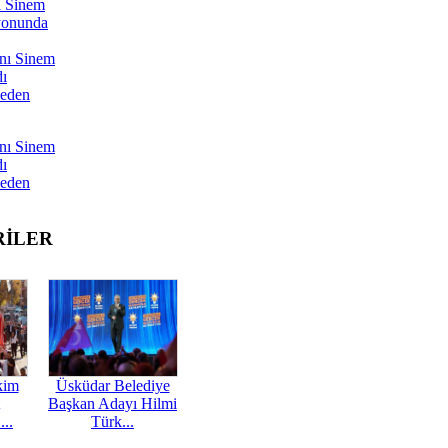
ı Sinem
yonunda
nı Sinem
dı
Neden
nı Sinem
dı
Neden
RİLER
kim
Üsküdar Belediye
Başkan Adayı Hilmi
...
Türk...