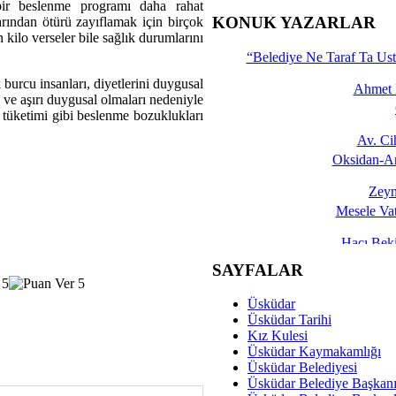
bir beslenme programı daha rahat
İşte 
KONUK YAZARLAR
arından ötürü zayıflamak için birçok
kilo verseler bile sağlık durumlarını
Yalçın
“Belediye Ne Taraf Ta Ust
burcu insanları, diyetlerini duygusal
Ahmet 
 ve aşırı duygusal olmaları nedeniyle
ı tüketimi gibi beslenme bozuklukları
Av. C
Oksidan-An
Zeyn
Mesele Vat
Hacı Be
Okullarda M
SAYFALAR
Mesu
Üsküdar
Dünya Fani, Ama Kısa
Üsküdar Tarihi
Kız Kulesi
Sav
Üsküdar Kaymakamlığı
Hukukun Adale
Üsküdar Belediyesi
Üsküdar Belediye Başkan