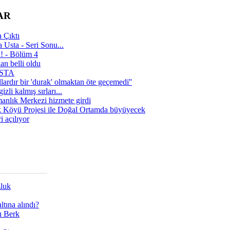
AR
 Çıktı
 Usta - Seri Sonu...
a! - Bölüm 4
n belli oldu
 USTA
lardır bir 'durak' olmaktan öte geçemedi''
zli kalmış sırları...
manlık Merkezi hizmete girdi
 Köyü Projesi ile Doğal Ortamda büyüyecek
i açılıyor
zluk
tına alındı?
ı Berk