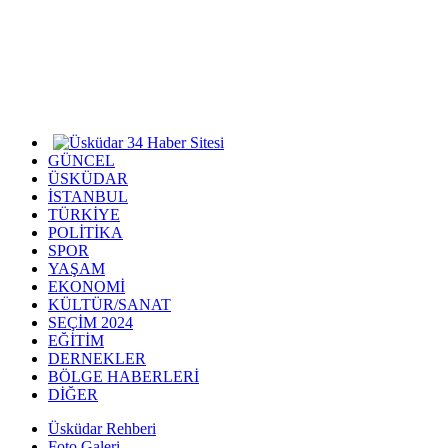
GÜNCEL
ÜSKÜDAR
İSTANBUL
TÜRKİYE
POLİTİKA
SPOR
YAŞAM
EKONOMİ
KÜLTÜR/SANAT
SEÇİM 2024
EĞİTİM
DERNEKLER
BÖLGE HABERLERİ
DİĞER
Üsküdar Rehberi
Foto Galeri