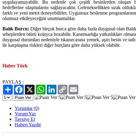
uygulayamayabilir. Bu nedenle çok çeşitli besinlerden oluşan 
hedeflerine ulaşmalarını sağlayacaktır. Geleneksellikten uzak oldukl
farklı ve yeni metot deneyebilirler. Uygunsuz beslenme programlarının 
olumsuz etkileyeceğini unutmamalılar.
Balık Burcu:
Diğer birçok burca göre daha fazla duygusal olan Balık 
sebeplerden ötürü kolayca bozabilir. Karamsarlığa yatkınlıkları olması
duygusal durumları nedeniyle tıkanırcasına yemek, aşırı besin ve tatl
ile karşılaşma riskleri diğer burçlara göre daha yüksek olabilir.
Haber Türk
PAYLAŞ :
Paylaş
Facebook
X
WhatsApp
LinkedIn
Copy
Email
Link
Yorumlar (0)
Yorum Yaz
Tavsiye Et
Haberi Yazdir