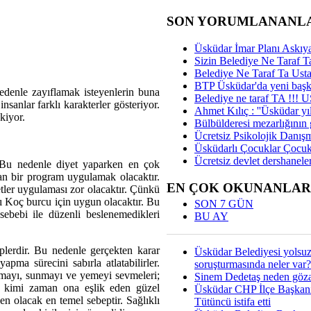
SON YORUMLANANL
Üsküdar İmar Planı Askıya
Sizin Belediye Ne Taraf Ta
Belediye Ne Taraf Ta Ust
BTP Üsküdar'da yeni başka
nedenle zayıflamak isteyenlerin buna
Belediye ne taraf TA !!!
nsanlar farklı karakterler gösteriyor.
Ahmet Kılıç : ''Üsküdar yıl
kiyor.
Bülbülderesi mezarlığının gi
Ücretsiz Psikolojik Danış
Üsküdarlı Çocuklar Çocuk
Ücretsiz devlet dershaneler
.Bu nedenle diyet yaparken en çok
an bir program uygulamak olacaktır.
EN ÇOK OKUNANLAR
etler uygulaması zor olacaktır. Çünkü
rı Koç burcu için uygun olacaktır. Bu
SON 7 GÜN
sebebi ile düzenli beslenemedikleri
BU AY
plerdir. Bu nedenle gerçekten karar
Üsküdar Belediyesi yolsu
apma sürecini sabırla atlatabilirler.
soruşturmasında neler var?
apmayı, sunmayı ve yemeyi sevmeleri;
Sinem Dedetaş neden gözal
 kimi zaman ona eşlik eden güzel
Üsküdar CHP İlçe Başkan
en olacak en temel sebeptir. Sağlıklı
Tütüncü istifa etti