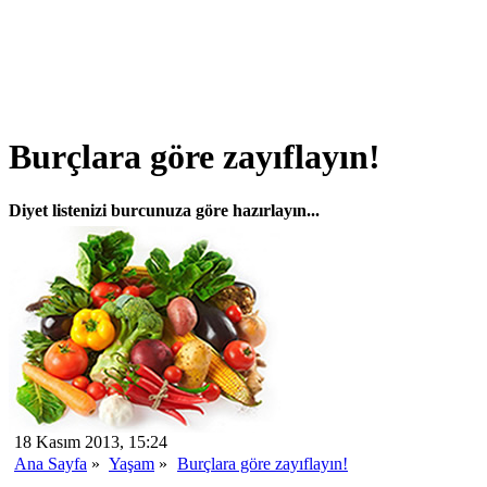
Burçlara göre zayıflayın!
Diyet listenizi burcunuza göre hazırlayın...
18 Kasım 2013, 15:24
Ana Sayfa
»
Yaşam
»
Burçlara göre zayıflayın!