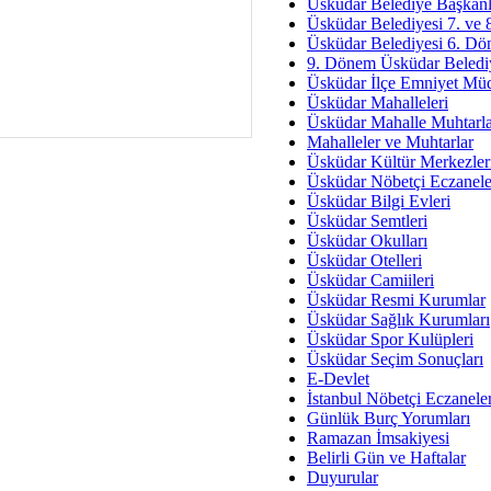
Av. Ş
Üsküdar Belediye Başkanl
Üsküdar Belediyesi 7. ve
İmar Sorunlarının Genel Ç
Üsküdar Belediyesi 6. Dö
9. Dönem Üsküdar Belediy
Çet
Üsküdar İlçe Emniyet Mü
Arakan Ner
Üsküdar Mahalleleri
Üsküdar Mahalle Muhtarla
Hüsam
Mahalleler ve Muhtarlar
Bayramın Mü
Üsküdar Kültür Merkezler
Üsküdar Nöbetçi Eczanele
Es
Üsküdar Bilgi Evleri
Ruhsal Yön
Üsküdar Semtleri
Üsküdar Okulları
Zülf
Üsküdar Otelleri
Üsküdar Kar
Üsküdar Camiileri
Üsküdar Resmi Kurumlar
Mus
Üsküdar Sağlık Kurumları
Üsküdar Spor Kulüpleri
Üsküdar Seçim Sonuçları
E-Devlet
İstanbul Nöbetçi Eczanele
Günlük Burç Yorumları
Ramazan İmsakiyesi
Belirli Gün ve Haftalar
Duyurular