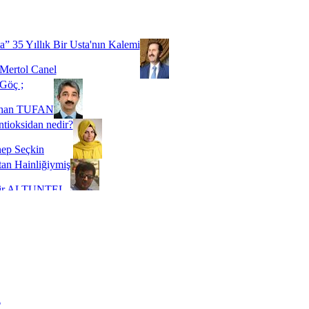
Biz buyuz...
 SOYSEVİNÇ
a” 35 Yıllık Bir Usta'nın Kalemi
Mertol Canel
Göç ;
ihan TUFAN
tioksidan nedir?
ep Seçkin
an Hainliğiymiş
kir ALTUNTEL
adde Bağımlılığı
t Kaymakçı
 Bir Süre De Olsa Burdayız
aş ŞENEL
ti Kalmadı Üstadım!
ı