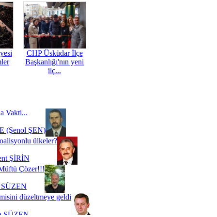
yesi
CHP Üsküdar İlçe
mler
Başkanlığı'nın yeni
ilç...
a Vakti...
 (Şenol ŞEN)
oalisyonlu ülkeler?
ent ŞİRİN
Müftü Çözer!!!
i SÜZEN
misini düzeltmeye geldi
a SÜZEN