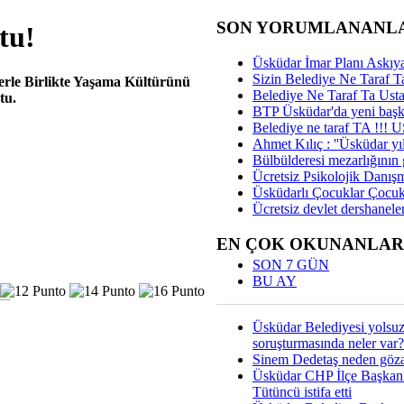
SON YORUMLANANL
tu!
Üsküdar İmar Planı Askıya
Sizin Belediye Ne Taraf Ta
erle Birlikte Yaşama Kültürünü
Belediye Ne Taraf Ta Ust
tu.
BTP Üsküdar'da yeni başka
Belediye ne taraf TA !!!
Ahmet Kılıç : ''Üsküdar yıl
Bülbülderesi mezarlığının gi
Ücretsiz Psikolojik Danış
Üsküdarlı Çocuklar Çocuk
Ücretsiz devlet dershaneler
EN ÇOK OKUNANLAR
SON 7 GÜN
BU AY
Üsküdar Belediyesi yolsu
soruşturmasında neler var?
Sinem Dedetaş neden gözal
Üsküdar CHP İlçe Başkan
Tütüncü istifa etti