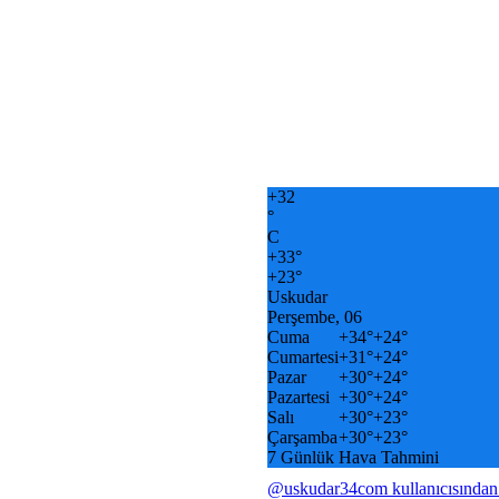
+
32
°
C
+
33°
+
23°
Uskudar
Perşembe, 06
Cuma
+
34°
+
24°
Cumartesi
+
31°
+
24°
Pazar
+
30°
+
24°
Pazartesi
+
30°
+
24°
Salı
+
30°
+
23°
Çarşamba
+
30°
+
23°
7 Günlük Hava Tahmini
@uskudar34com kullanıcısından