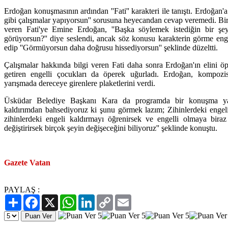
Erdoğan konuşmasının ardından ''Fati'' karakteri ile tanıştı. Erdoğan'a 
gibi çalışmalar yapıyorsun'' sorusuna heyecandan cevap veremedi. Bir
veren Fati'ye Emine Erdoğan, ''Başka söylemek istediğin bir şe
görüyorsun?'' diye seslendi, ancak söz konusu karakterin görme eng
edip ''Görmüyorsun daha doğrusu hissediyorsun'' şeklinde düzeltti.
Çalışmalar hakkında bilgi veren Fati daha sonra Erdoğan'ın elini ö
getiren engelli çocukları da öperek uğurladı. Erdoğan, kompoz
yarışmada dereceye girenlere plaketlerini verdi.
Üsküdar Belediye Başkanı Kara da programda bir konuşma yapt
kaldırımdan bahsediyoruz ki şunu görmek lazım; Zihinlerdeki engel
zihinlerdeki engeli kaldırmayı öğrenirsek ve engelli olmaya biraz
değiştirirsek birçok şeyin değişeceğini biliyoruz'' şeklinde konuştu.
Gazete Vatan
PAYLAŞ :
Paylaş
Facebook
X
WhatsApp
LinkedIn
Copy
Email
Link