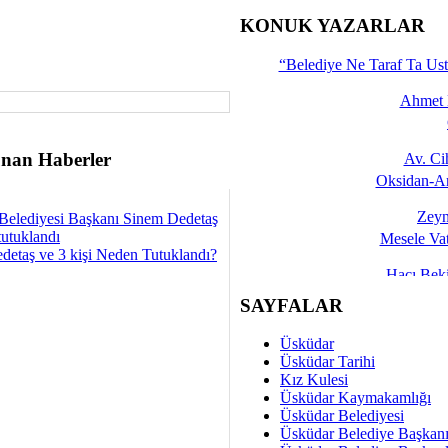
İşte 
KONUK YAZARLAR
Yalçın
“Belediye Ne Taraf Ta Ust
Ahmet 
nan Haberler
Av. C
Oksidan-An
Zeyn
Belediyesi Başkanı Sinem Dedetaş
tutuklandı
Mesele Vat
detaş ve 3 kişi Neden Tutuklandı?
Hacı Be
Okullarda M
SAYFALAR
Mesu
Üsküdar
Dünya Fani, Ama Kısa
Üsküdar Tarihi
Kız Kulesi
Sav
Üsküdar Kaymakamlığı
Hukukun Adale
Üsküdar Belediyesi
Üsküdar Belediye Başkan