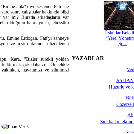
''Emine abla'' diye seslenen Fati ''ne
 süre sonra çalışmalar hakkında bilgi
y var mı? Burada arkadaşların var
elli olduğunu hatırlayınca, tebessüm
Üsküdar Beledi
ptü. Emine Erdoğan, Fati'yi sahneye
''Yerel Yöneti
isyon ve resim dalında düzenlenen
Şö...
YAZARLAR
ı. Kara, ''Bizler sürekli yoldan
i kaldırmak çok daha zor. Öncelikle
Ved
 yakınken, hayatımızı ve zihnimizi
ASİTANE
Huzurlu ve k
Bül
Çözerse 
Al
Sıra halkın ekono
Ziy