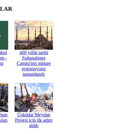
OLAR
mbol
400 yıllık tarihi
üm -
Sultanahmet
az
Camisi'nin minare
restorasyonu
tamamlandı
rban
Üsküdar Meydan
ları
Projesi için ilk adım
atıldı