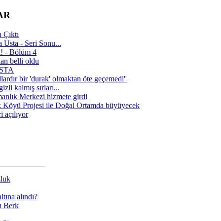
AR
 Çıktı
 Usta - Seri Sonu...
a! - Bölüm 4
n belli oldu
 USTA
lardır bir 'durak' olmaktan öte geçemedi''
zli kalmış sırları...
manlık Merkezi hizmete girdi
 Köyü Projesi ile Doğal Ortamda büyüyecek
i açılıyor
zluk
tına alındı?
ı Berk