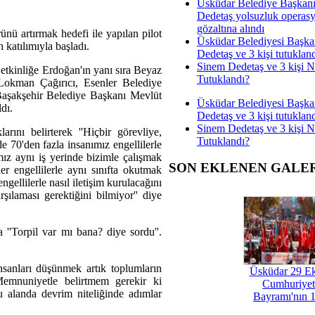
Üsküdar Belediye Başkan
Dedetaş yolsuzluk operas
gözaltına alındı
ürünü artırmak hedefi ile yapılan pilot
Üsküdar Belediyesi Başka
 katılımıyla başladı.
Dedetaş ve 3 kişi tutuklan
Sinem Dedetaş ve 3 kişi 
etkinliğe Erdoğan'ın yanı sıra Beyaz
Tutuklandı?
okman Çağırıcı, Esenler Belediye
aşakşehir Belediye Başkanı Mevlüt
Üsküdar Belediyesi Başka
dı.
Dedetaş ve 3 kişi tutuklan
Sinem Dedetaş ve 3 kişi 
ını belirterek ''Hiçbir görevliye,
Tutuklandı?
de 70'den fazla insanımız engellilerle
ız aynı iş yerinde bizimle çalışmak
SON EKLENEN GALE
er engellilerle aynı sınıfta okutmak
gellilerle nasıl iletişim kurulacağını
şılaması gerektiğini bilmiyor'' diye
'Torpil var mı bana? diye sordu''.
nsanları düşünmek artık toplumların
Üsküdar 29 E
'Memnuniyetle belirtmem gerekir ki
Cumhuriyet
 alanda devrim niteliğinde adımlar
Bayramı'nın 1