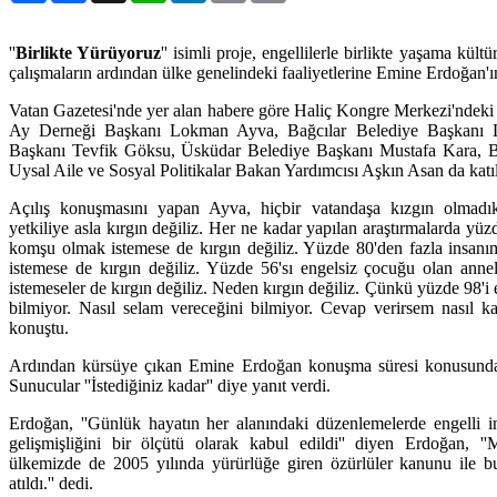
''
Birlikte Yürüyoruz
'' isimli proje, engellilerle birlikte yaşama kült
çalışmaların ardından ülke genelindeki faaliyetlerine Emine Erdoğan'ın
Vatan Gazetesi'nde yer alan habere göre Haliç Kongre Merkezi'ndeki 
Ay Derneği Başkanı Lokman Ayva, Bağcılar Belediye Başkanı L
Başkanı Tevfik Göksu, Üsküdar Belediye Başkanı Mustafa Kara, B
Uysal Aile ve Sosyal Politikalar Bakan Yardımcısı Aşkın Asan da katıl
Açılış konuşmasını yapan Ayva, hiçbir vatandaşa kızgın olmadıklar
yetkiliye asla kırgın değiliz. Her ne kadar yapılan araştırmalarda yüz
komşu olmak istemese de kırgın değiliz. Yüzde 80'den fazla insanım
istemese de kırgın değiliz. Yüzde 56'sı engelsiz çocuğu olan annel
istemeseler de kırgın değiliz. Neden kırgın değiliz. Çünkü yüzde 98'i en
bilmiyor. Nasıl selam vereceğini bilmiyor. Cevap verirsem nasıl kar
konuştu.
Ardından kürsüye çıkan Emine Erdoğan konuşma süresi konusunda '
Sunucular ''İstediğiniz kadar'' diye yanıt verdi.
Erdoğan, ''Günlük hayatın her alanındaki düzenlemelerde engelli i
gelişmişliğini bir ölçütü olarak kabul edildi'' diyen Erdoğan, '
ülkemizde de 2005 yılında yürürlüğe giren özürlüler kanunu ile bu
atıldı.'' dedi.