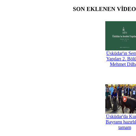
SON EKLENEN VİDE
Üsküdar'ın Se
Yapıları 2. Böl
Mehmet Dilb
Üsküdar'da Ku
Bayramı hazırlık
tamam