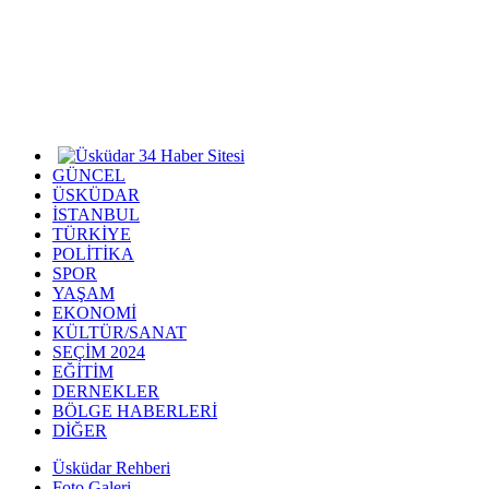
GÜNCEL
ÜSKÜDAR
İSTANBUL
TÜRKİYE
POLİTİKA
SPOR
YAŞAM
EKONOMİ
KÜLTÜR/SANAT
SEÇİM 2024
EĞİTİM
DERNEKLER
BÖLGE HABERLERİ
DİĞER
Üsküdar Rehberi
Foto Galeri