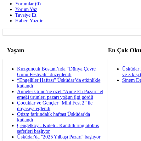
Yorumlar (0)
Yorum Yaz
Tavsiye Et
Haberi Yazdir
Yaşam
En Çok Oku
Kuzguncuk Bostanı’nda “Dünya Çevre
Üsküdar 
Günü Festivali” düzenlendi
ve 3 kişi 
“Engelliler Haftası” Üsküdar’da etkinlikle
Sinem De
kutlandı
Anneler Günü’ne özel “Anne Eli Pazarı” el
emeği ürünleri pazarı yoğun ilgi gördü
Çocuklar ve Gençler “Mini Fest 2” ile
doyasıya eğlendi
Otizm farkındalık haftası Üsküdar'da
kutlandı
Çengelköy - Kuleli - Kandilli ring otobüs
seferleri başlıyor
Üsküdar'da ''2025 Yılbaşı Pazarı'' başlıyor