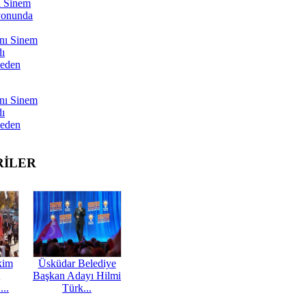
ı Sinem
yonunda
nı Sinem
dı
Neden
nı Sinem
dı
Neden
RİLER
kim
Üsküdar Belediye
Başkan Adayı Hilmi
...
Türk...