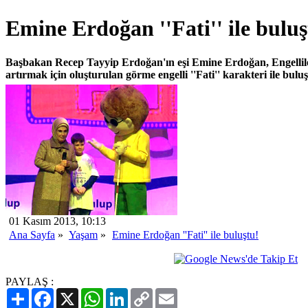
Emine Erdoğan ''Fati'' ile buluş
Başbakan Recep Tayyip Erdoğan'ın eşi Emine Erdoğan, Engellil
artırmak için oluşturulan görme engelli ''Fati'' karakteri ile buluş
01 Kasım 2013, 10:13
Ana Sayfa
»
Yaşam
»
Emine Erdoğan ''Fati'' ile buluştu!
PAYLAŞ :
Paylaş
Facebook
X
WhatsApp
LinkedIn
Copy
Email
Link