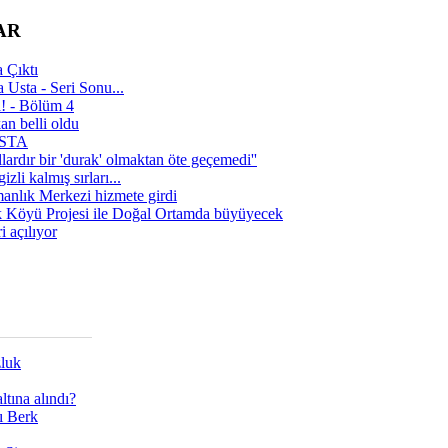
AR
 Çıktı
 Usta - Seri Sonu...
a! - Bölüm 4
n belli oldu
 USTA
lardır bir 'durak' olmaktan öte geçemedi''
zli kalmış sırları...
manlık Merkezi hizmete girdi
 Köyü Projesi ile Doğal Ortamda büyüyecek
i açılıyor
zluk
tına alındı?
ı Berk