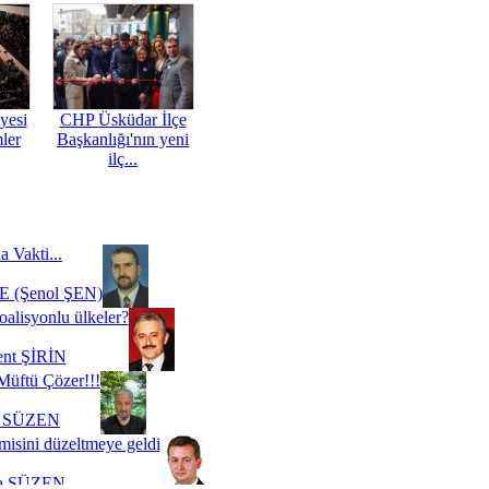
yesi
CHP Üsküdar İlçe
mler
Başkanlığı'nın yeni
ilç...
a Vakti...
 (Şenol ŞEN)
oalisyonlu ülkeler?
ent ŞİRİN
Müftü Çözer!!!
i SÜZEN
misini düzeltmeye geldi
a SÜZEN