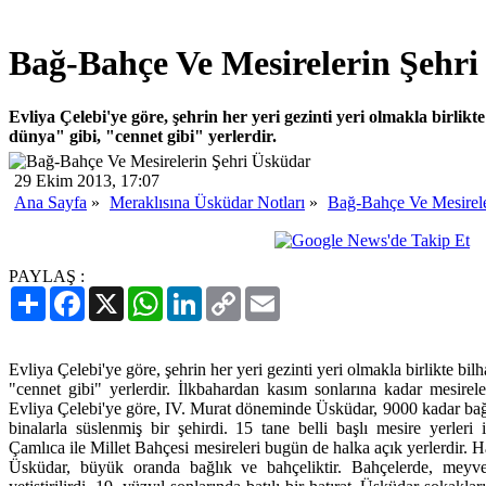
Bağ-Bahçe Ve Mesirelerin Şehr
Evliya Çelebi'ye göre, şehrin her yeri gezinti yeri olmakla birlikte
dünya" gibi, "cennet gibi" yerlerdir.
29 Ekim 2013, 17:07
Ana Sayfa
»
Meraklısına Üsküdar Notları
»
Bağ-Bahçe Ve Mesirele
PAYLAŞ :
Paylaş
Facebook
X
WhatsApp
LinkedIn
Copy
Email
Link
Evliya Çelebi'ye göre, şehrin her yeri gezinti yeri olmakla birlikte bil
"cennet gibi" yerlerdir. İlkbahardan kasım sonlarına kadar mesirel
Evliya Çelebi'ye göre, IV. Murat döneminde Üsküdar, 9000 kadar bağlı
binalarla süslenmiş bir şehirdi. 15 tane belli başlı mesire yerle
Çamlıca ile Millet Bahçesi mesireleri bugün de halka açık yerlerdir. H
Üsküdar, büyük oranda bağlık ve bahçeliktir. Bahçelerde, meyve 