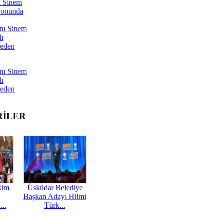
ı Sinem
yonunda
nı Sinem
dı
Neden
nı Sinem
dı
Neden
RİLER
kim
Üsküdar Belediye
Başkan Adayı Hilmi
...
Türk...