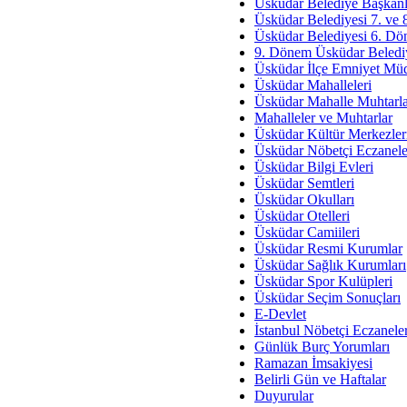
Av. Ş
Üsküdar Belediye Başkanl
Üsküdar Belediyesi 7. ve
İmar Sorunlarının Genel Ç
Üsküdar Belediyesi 6. Dö
9. Dönem Üsküdar Belediy
Çet
Üsküdar İlçe Emniyet Mü
Arakan Ner
Üsküdar Mahalleleri
Üsküdar Mahalle Muhtarla
Hüsam
Mahalleler ve Muhtarlar
Bayramın Mü
Üsküdar Kültür Merkezler
Üsküdar Nöbetçi Eczanele
Es
Üsküdar Bilgi Evleri
Ruhsal Yön
Üsküdar Semtleri
Üsküdar Okulları
Zülf
Üsküdar Otelleri
Üsküdar Kar
Üsküdar Camiileri
Üsküdar Resmi Kurumlar
Mus
Üsküdar Sağlık Kurumları
Üsküdar Spor Kulüpleri
Üsküdar Seçim Sonuçları
E-Devlet
İstanbul Nöbetçi Eczanele
Günlük Burç Yorumları
Ramazan İmsakiyesi
Belirli Gün ve Haftalar
Duyurular