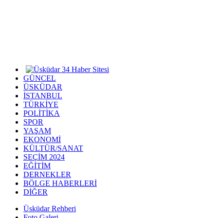
GÜNCEL
ÜSKÜDAR
İSTANBUL
TÜRKİYE
POLİTİKA
SPOR
YAŞAM
EKONOMİ
KÜLTÜR/SANAT
SEÇİM 2024
EĞİTİM
DERNEKLER
BÖLGE HABERLERİ
DİĞER
Üsküdar Rehberi
Foto Galeri