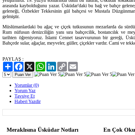
yetiştirilirdi. 19. yüzyıl sonlarında batılı bir hatırat, Üsküdar sokaklar
arasında kaybolduğunu yazar. Üsküdar'daki bu bağ ve bahçe gelen
geleneği, Özbekler Tekkesinin gül bahçesi ve Mustafa Düzgünman'
gelmiştir.
Müslümanlardaki bu ağaç ve çiçek tutkusunun mezarlarda da sürdü
Rum nüfusun denizciliğin yanı sıra bahçecilik, bostancılık ve mey
tarihten öğreniyoruz. İslami Cennet tasavvurunun bir gereği, Üskü
Bahçede sular, ağaçlar, meyveler, güller, çiçekler vardır. Cami ve tekke
PAYLAŞ :
Paylaş
Facebook
X
WhatsApp
LinkedIn
Copy
Email
Link
Yorumlar (0)
Yorum Yaz
Tavsiye Et
Haberi Yazdir
Meraklısına Üsküdar Notları
En Çok Oku