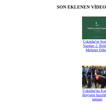
SON EKLENEN VİDE
Üsküdar'ın Se
Yapıları 2. Böl
Mehmet Dilb
Üsküdar'da Ku
Bayramı hazırlık
tamam