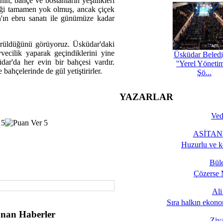
ının, bahçe ve bostanların yeşillikleri
eği tamamen yok olmuş, ancak çiçek
ın ebru sanatı ile günümüze kadar
rüldüğünü görüyoruz. Üsküdar'daki
vecilik yaparak geçindiklerini yine
Üsküdar Beledi
dar'da her evin bir bahçesi vardır.
''Yerel Yöneti
 bahçelerinde de gül yetiştirirler.
Şö...
YAZARLAR
Ved
ASİTANE
Huzurlu ve k
Bül
Çözerse 
Al
Sıra halkın ekono
nan Haberler
Ziy