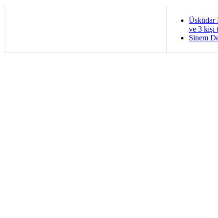
Üsküdar 
ve 3 kişi 
Sinem De