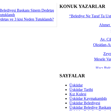
İşte 
KONUK YAZARLAR
Belediyesi Başkanı Sinem Dedetaş
Yalçın
tutuklandı
“Belediye Ne Taraf Ta Ust
detaş ve 3 kişi Neden Tutuklandı?
Ahmet 
Av. C
Oksidan-An
Zeyn
Mesele Vat
Hacı Be
Okullarda M
SAYFALAR
Mesu
Üsküdar
Dünya Fani, Ama Kısa
Üsküdar Tarihi
Kız Kulesi
Sav
Üsküdar Kaymakamlığı
Hukukun Adale
Üsküdar Belediyesi
Üsküdar Belediye Başkan