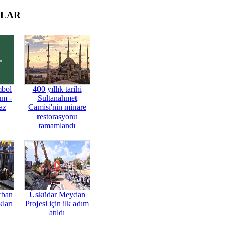
OLAR
mbol
400 yıllık tarihi
üm -
Sultanahmet
az
Camisi'nin minare
restorasyonu
tamamlandı
rban
Üsküdar Meydan
ları
Projesi için ilk adım
atıldı