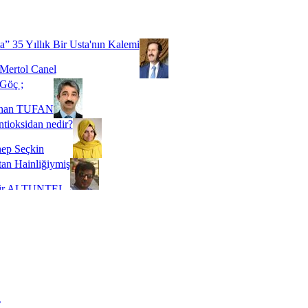
Biz buyuz...
 SOYSEVİNÇ
a” 35 Yıllık Bir Usta'nın Kalemi
Mertol Canel
Göç ;
ihan TUFAN
tioksidan nedir?
ep Seçkin
an Hainliğiymiş
kir ALTUNTEL
adde Bağımlılığı
t Kaymakçı
 Bir Süre De Olsa Burdayız
aş ŞENEL
ti Kalmadı Üstadım!
ı