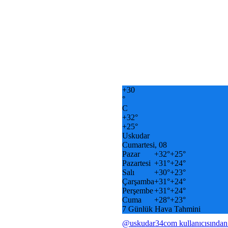
+
30
°
C
+
32°
+
25°
Uskudar
Cumartesi, 08
Pazar
+
32°
+
25°
Pazartesi
+
31°
+
24°
Salı
+
30°
+
23°
Çarşamba
+
31°
+
24°
Perşembe
+
31°
+
24°
Cuma
+
28°
+
23°
7 Günlük Hava Tahmini
@uskudar34com kullanıcısından