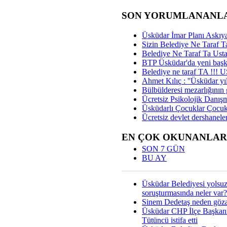
SON YORUMLANANL
Üsküdar İmar Planı Askıya
Sizin Belediye Ne Taraf Ta
Belediye Ne Taraf Ta Ust
BTP Üsküdar'da yeni başka
Belediye ne taraf TA !!!
Ahmet Kılıç : ''Üsküdar yıl
Bülbülderesi mezarlığının gi
Ücretsiz Psikolojik Danış
Üsküdarlı Çocuklar Çocuk
Ücretsiz devlet dershaneler
EN ÇOK OKUNANLAR
SON 7 GÜN
BU AY
Üsküdar Belediyesi yolsu
soruşturmasında neler var?
Sinem Dedetaş neden gözal
Üsküdar CHP İlçe Başkan
Tütüncü istifa etti