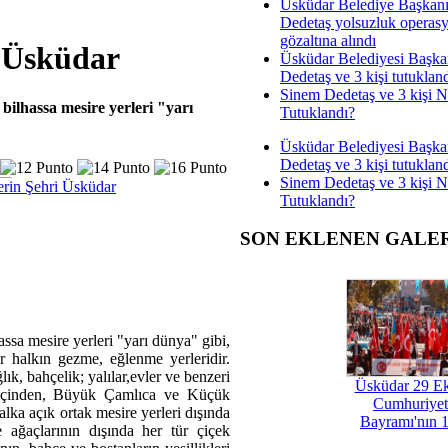
Üsküdar Belediye Başkan
Dedetaş yolsuzluk operas
gözaltına alındı
i Üsküdar
Üsküdar Belediyesi Başka
Dedetaş ve 3 kişi tutuklan
Sinem Dedetaş ve 3 kişi 
 bilhassa mesire yerleri "yarı
Tutuklandı?
Üsküdar Belediyesi Başka
Dedetaş ve 3 kişi tutuklan
Sinem Dedetaş ve 3 kişi 
rin Şehri Üsküdar
Tutuklandı?
SON EKLENEN GALE
hassa mesire yerleri "yarı dünya" gibi,
er halkın gezme, eğlenme yerleridir.
k, bahçelik; yalılar,evler ve benzeri
Üsküdar 29 E
ri içinden, Büyük Çamlıca ve Küçük
Cumhuriyet
alka açık ortak mesire yerleri dışında
Bayramı'nın 1
ağaçlarının dışında her tür çiçek