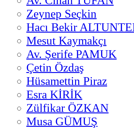
Av. Cihan TUFAN
Zeynep Seçkin
Hacı Bekir ALTUNTE
Mesut Kaymakçı
Av. Şerife PAMUK
Çetin Özdaş
Hüsamettin Piraz
Esra KİRİK
Zülfikar ÖZKAN
Musa GÜMUŞ