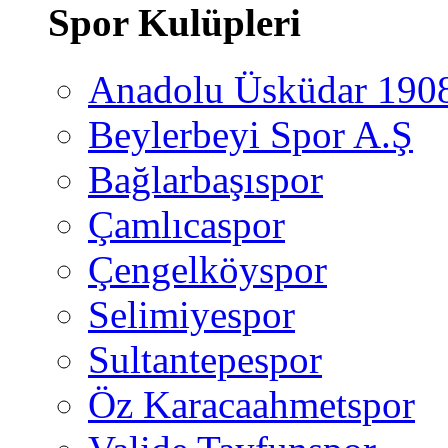
Spor Kulüpleri
Anadolu Üsküdar 190
Beylerbeyi Spor A.Ş
Bağlarbaşıspor
Çamlıcaspor
Çengelköyspor
Selimiyespor
Sultantepespor
Öz Karacaahmetspor