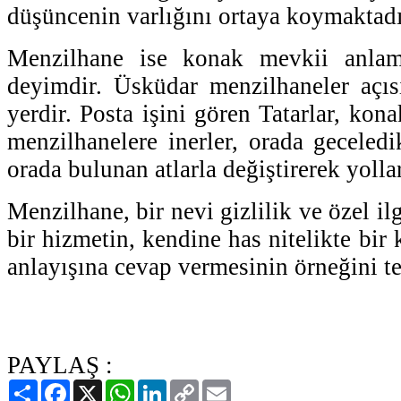
düşüncenin varlığını ortaya koymaktadı
Menzilhane ise konak mevkii anlamı
deyimdir. Üsküdar menzilhaneler açıs
yerdir. Posta işini gören Tatarlar, kona
menzilhanelere inerler, orada geceledik
orada bulunan atlarla değiştirerek yolla
Menzilhane, bir nevi gizlilik ve özel il
bir hizmetin, kendine has nitelikte bi
anlayışına cevap vermesinin örneğini te
PAYLAŞ :
Paylaş
Facebook
X
WhatsApp
LinkedIn
Copy
Email
Link