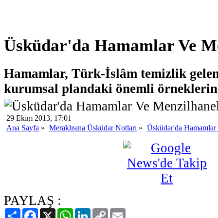
Üsküdar'da Hamamlar Ve Me
Hamamlar, Türk-İslâm temizlik gelene
kurumsal plandaki önemli örneklerin
29 Ekim 2013, 17:01
Ana Sayfa
»
Meraklısına Üsküdar Notları
»
Üsküdar'da Hamamlar 
PAYLAŞ :
Paylaş
Facebook
X
WhatsApp
LinkedIn
Copy
Email