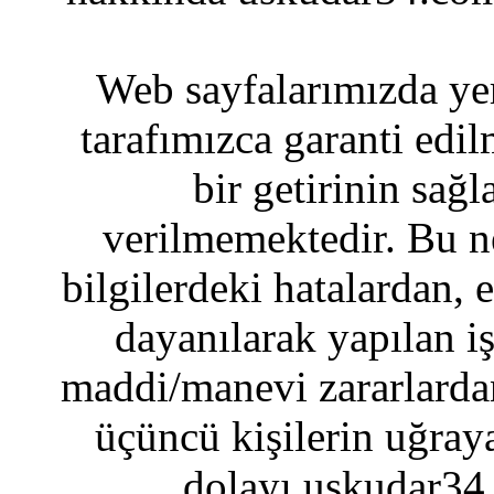
Web sayfalarımızda yer
tarafımızca garanti edil
bir getirinin sağ
verilmemektedir. Bu n
bilgilerdeki hatalardan, 
dayanılarak yapılan i
maddi/manevi zararlardan
üçüncü kişilerin uğraya
dolayı uskudar34