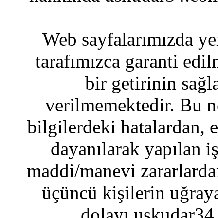
Web sayfalarımızda yer
tarafımızca garanti edil
bir getirinin sağ
verilmemektedir. Bu n
bilgilerdeki hatalardan, 
dayanılarak yapılan i
maddi/manevi zararlardan
üçüncü kişilerin uğraya
dolayı uskudar34