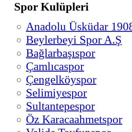
Spor Kulüpleri
Anadolu Üsküdar 190
Beylerbeyi Spor A.Ş
Bağlarbaşıspor
Çamlıcaspor
Çengelköyspor
Selimiyespor
Sultantepespor
Öz Karacaahmetspor