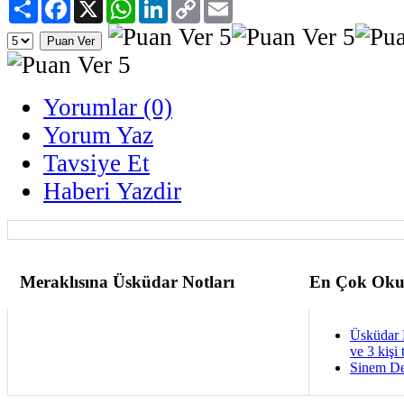
Paylaş
Facebook
X
WhatsApp
LinkedIn
Copy
Email
Link
Yorumlar (0)
Yorum Yaz
Tavsiye Et
Haberi Yazdir
Meraklısına Üsküdar Notları
En Çok Oku
Üsküdar 
ve 3 kişi 
Sinem De