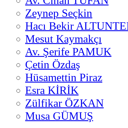
Av. Cihan TUFAN
Zeynep Seçkin
Hacı Bekir ALTUNTE
Mesut Kaymakçı
Av. Şerife PAMUK
Çetin Özdaş
Hüsamettin Piraz
Esra KİRİK
Zülfikar ÖZKAN
Musa GÜMUŞ