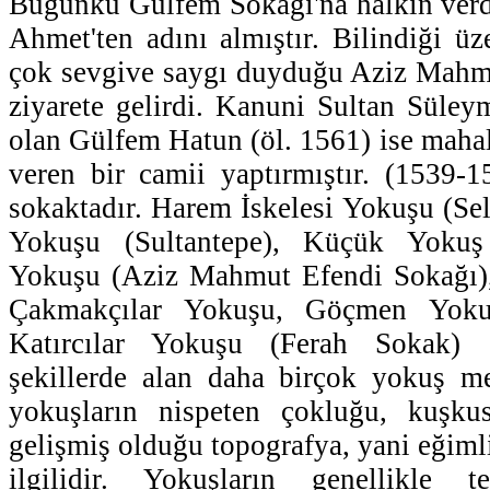
Bugünkü Gülfem Sokağı'na halkın verdiğ
Ahmet'ten adını almıştır. Bilindiği üz
çok sevgive saygı duyduğu Aziz Mahmu
ziyarete gelirdi. Kanuni Sultan Süleym
olan Gülfem Hatun (öl. 1561) ise mahal
veren bir camii yaptırmıştır. (1539-
sokaktadır. Harem İskelesi Yokuşu (Sel
Yokuşu (Sultantepe), Küçük Yokuş 
Yokuşu (Aziz Mahmut Efendi Sokağı)
Çakmakçılar Yokuşu, Göçmen Yokuş
Katırcılar Yokuşu (Ferah Sokak) g
şekillerde alan daha birçok yokuş me
yokuşların nispeten çokluğu, kuşku
gelişmiş olduğu topografya, yani eğimli 
ilgilidir. Yokuşların genellikle t