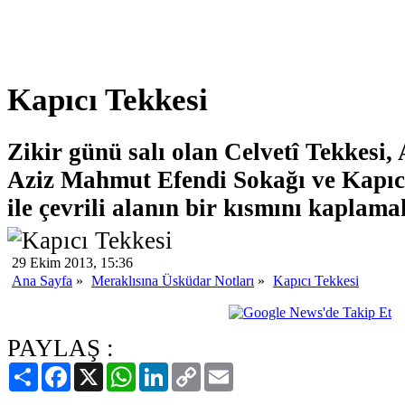
Kapıcı Tekkesi
Zikir günü salı olan Celvetî Tekkesi,
Aziz Mahmut Efendi Sokağı ve Kapıc
ile çevrili alanın bir kısmını kaplamak
29 Ekim 2013, 15:36
Ana Sayfa
»
Meraklısına Üsküdar Notları
»
Kapıcı Tekkesi
PAYLAŞ :
Paylaş
Facebook
X
WhatsApp
LinkedIn
Copy
Email
Link