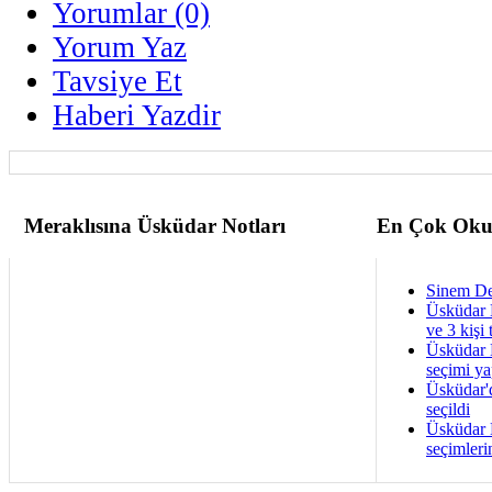
Yorumlar (0)
Yorum Yaz
Tavsiye Et
Haberi Yazdir
Meraklısına Üsküdar Notları
En Çok Oku
Sinem De
Üsküdar 
ve 3 kişi 
Üsküdar B
seçimi ya
Üsküdar'
seçildi
Üsküdar B
seçimleri