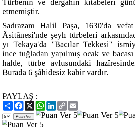
Türbenin ve dergâhın kitâbeleri gün
etmemiştir.
Sadrazam Halil Paşa, 1630'da vefat
Âsitânesi'nde şeyh türbeleri arkasınd
yı Tekaya'da "Bacılar Tekkesi" ismiy
ince tuğladan yapılmış ocak ve bacas
halde, türbe avlusundaki hazîresinde
Burada 6 şâhidesiz kabir vardır.
PAYLAŞ :
Paylaş
Facebook
X
WhatsApp
LinkedIn
Copy
Email
Link