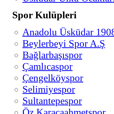
Spor Kulüpleri
Anadolu Üsküdar 190
Beylerbeyi Spor A.Ş
Bağlarbaşıspor
Çamlıcaspor
Çengelköyspor
Selimiyespor
Sultantepespor
Öz Karacaahmetspor