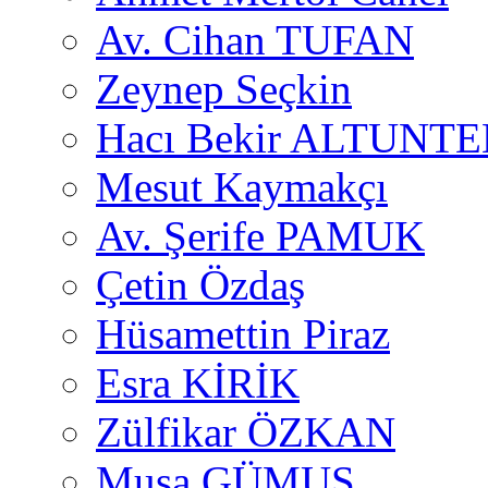
Av. Cihan TUFAN
Zeynep Seçkin
Hacı Bekir ALTUNTE
Mesut Kaymakçı
Av. Şerife PAMUK
Çetin Özdaş
Hüsamettin Piraz
Esra KİRİK
Zülfikar ÖZKAN
Musa GÜMUŞ