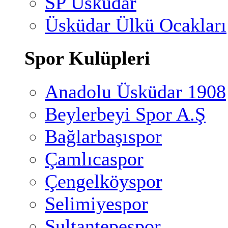
SP Üsküdar
Üsküdar Ülkü Ocakları
Spor Kulüpleri
Anadolu Üsküdar 1908
Beylerbeyi Spor A.Ş
Bağlarbaşıspor
Çamlıcaspor
Çengelköyspor
Selimiyespor
Sultantepespor