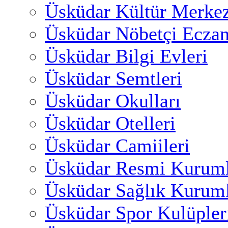
Üsküdar Kültür Merkez
Üsküdar Nöbetçi Eczan
Üsküdar Bilgi Evleri
Üsküdar Semtleri
Üsküdar Okulları
Üsküdar Otelleri
Üsküdar Camiileri
Üsküdar Resmi Kuruml
Üsküdar Sağlık Kuruml
Üsküdar Spor Kulüpler