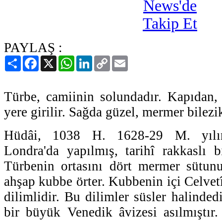
PAYLAŞ :
Paylaş
Facebook
X
WhatsApp
LinkedIn
Copy
Email
Link
Türbe, camiinin solundadır. Kapıdan,
yere girilir. Sağda güzel, mermer bilezik
Hüdâi, 1038 H. 1628-29 M. yılınd
Londra'da yapılmış, tarihî rakkaslı bi
Türbenin ortasını dört mermer sütun
ahşap kubbe örter. Kubbenin içi Celvet
dilimlidir. Bu dilimler süsler halinde
bir büyük Venedik âvizesi asılmıştır