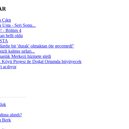
AR
 Çıktı
 Usta - Seri Sonu...
a! - Bölüm 4
n belli oldu
 USTA
lardır bir 'durak' olmaktan öte geçemedi''
zli kalmış sırları...
manlık Merkezi hizmete girdi
 Köyü Projesi ile Doğal Ortamda büyüyecek
i açılıyor
zluk
tına alındı?
ı Berk