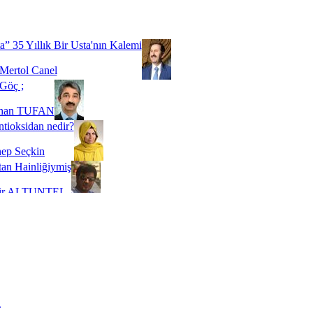
Biz buyuz...
 SOYSEVİNÇ
a” 35 Yıllık Bir Usta'nın Kalemi
Mertol Canel
Göç ;
ihan TUFAN
tioksidan nedir?
ep Seçkin
an Hainliğiymiş
kir ALTUNTEL
adde Bağımlılığı
t Kaymakçı
 Bir Süre De Olsa Burdayız
aş ŞENEL
ti Kalmadı Üstadım!
ı