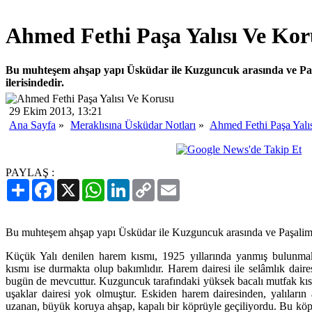
Ahmed Fethi Paşa Yalısı Ve Ko
Bu muhteşem ahşap yapı Üsküdar ile Kuzguncuk arasında ve Paş
ilerisindedir.
29 Ekim 2013, 13:21
Ana Sayfa
»
Meraklısına Üsküdar Notları
»
Ahmed Fethi Paşa Yalı
PAYLAŞ :
Paylaş
Facebook
X
WhatsApp
LinkedIn
Copy
Email
Link
Bu muhteşem ahşap yapı Üsküdar ile Kuzguncuk arasında ve Paşalimanı
Küçük Yalı denilen harem kısmı, 1925 yıllarında yanmış bulunmak
kısmı ise durmakta olup bakımlıdır. Harem dairesi ile selâmlık dair
bugün de mevcuttur. Kuzguncuk tarafındaki yüksek bacalı mutfak kısm
uşaklar dairesi yok olmuştur. Eskiden harem dairesinden, yalıları
uzanan, büyük koruya ahşap, kapalı bir köprüyle geçiliyordu. Bu kö