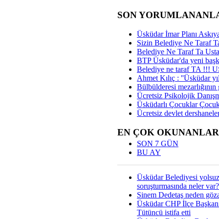
SON YORUMLANANL
Üsküdar İmar Planı Askıya
Sizin Belediye Ne Taraf Ta
Belediye Ne Taraf Ta Ust
BTP Üsküdar'da yeni başka
Belediye ne taraf TA !!!
Ahmet Kılıç : ''Üsküdar yıl
Bülbülderesi mezarlığının gi
Ücretsiz Psikolojik Danış
Üsküdarlı Çocuklar Çocuk
Ücretsiz devlet dershaneler
EN ÇOK OKUNANLAR
SON 7 GÜN
BU AY
Üsküdar Belediyesi yolsu
soruşturmasında neler var?
Sinem Dedetaş neden gözal
Üsküdar CHP İlçe Başkan
Tütüncü istifa etti