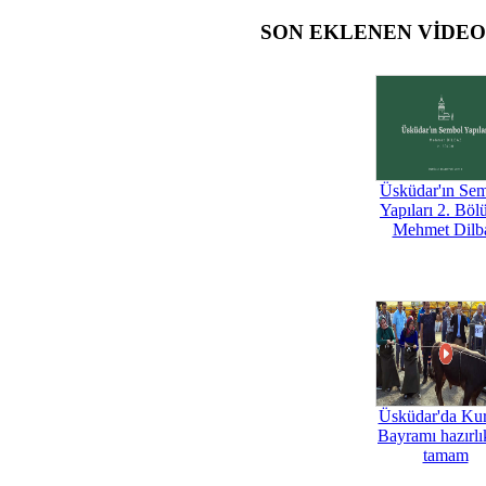
SON EKLENEN VİDE
Üsküdar'ın Se
Yapıları 2. Böl
Mehmet Dilb
Üsküdar'da Ku
Bayramı hazırlık
tamam