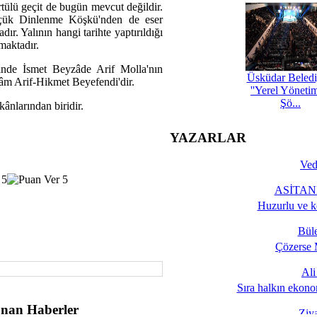
rtülü geçit de bugün mevcut değildir.
üçük Dinlenme Köşkü'nden de eser
ır. Yalının hangi tarihte yaptırıldığı
maktadır.
rinde İsmet Beyzâde Arif Molla'nın
Üsküdar Beledi
slâm Arif-Hikmet Beyefendi'dir.
''Yerel Yöneti
Şö...
ânlarından biridir.
YAZARLAR
Ved
ASİTANE
Huzurlu ve k
Bül
Çözerse 
Al
Sıra halkın ekono
nan Haberler
Ziy