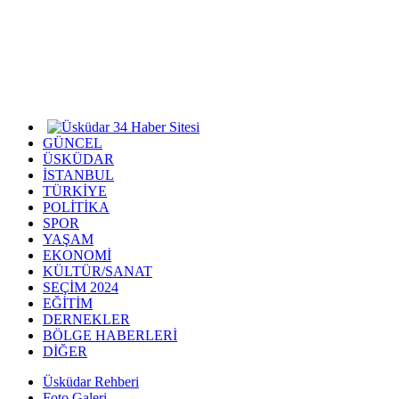
GÜNCEL
ÜSKÜDAR
İSTANBUL
TÜRKİYE
POLİTİKA
SPOR
YAŞAM
EKONOMİ
KÜLTÜR/SANAT
SEÇİM 2024
EĞİTİM
DERNEKLER
BÖLGE HABERLERİ
DİĞER
Üsküdar Rehberi
Foto Galeri