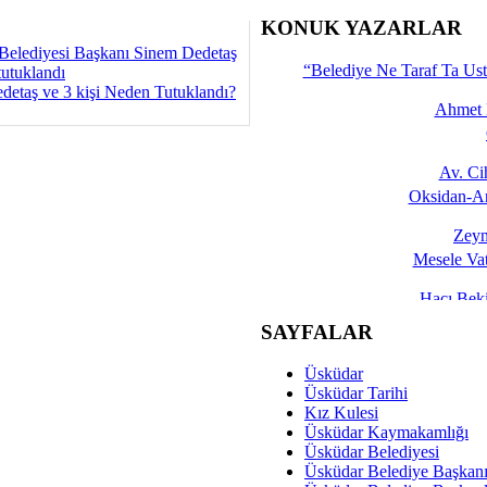
İşte 
KONUK YAZARLAR
Belediyesi Başkanı Sinem Dedetaş
Yalçın
“Belediye Ne Taraf Ta Ust
tutuklandı
detaş ve 3 kişi Neden Tutuklandı?
Ahmet 
Av. C
Oksidan-An
Zeyn
Mesele Vat
Hacı Be
Okullarda M
SAYFALAR
Mesu
Üsküdar
Dünya Fani, Ama Kısa
Üsküdar Tarihi
Kız Kulesi
Sav
Üsküdar Kaymakamlığı
Hukukun Adale
Üsküdar Belediyesi
Üsküdar Belediye Başkan