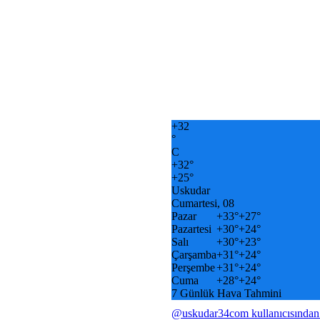
+
32
°
C
+
32°
+
25°
Uskudar
Cumartesi, 08
Pazar
+
33°
+
27°
Pazartesi
+
30°
+
24°
Salı
+
30°
+
23°
Çarşamba
+
31°
+
24°
Perşembe
+
31°
+
24°
Cuma
+
28°
+
24°
7 Günlük Hava Tahmini
@uskudar34com kullanıcısından