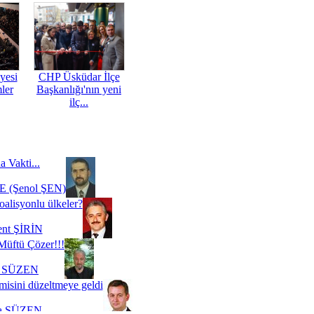
yesi
CHP Üsküdar İlçe
mler
Başkanlığı'nın yeni
ilç...
a Vakti...
 (Şenol ŞEN)
oalisyonlu ülkeler?
ent ŞİRİN
Müftü Çözer!!!
i SÜZEN
misini düzeltmeye geldi
a SÜZEN