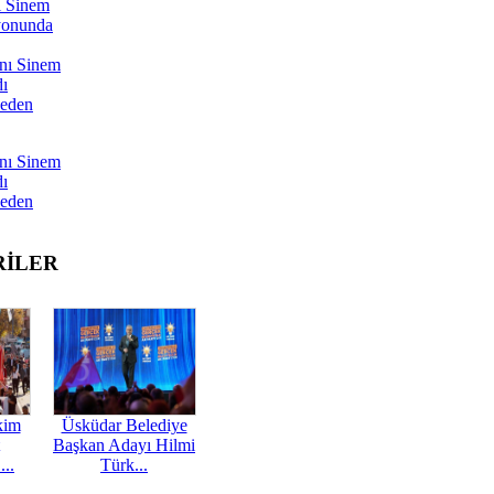
ı Sinem
yonunda
nı Sinem
dı
Neden
nı Sinem
dı
Neden
RİLER
kim
Üsküdar Belediye
Başkan Adayı Hilmi
...
Türk...