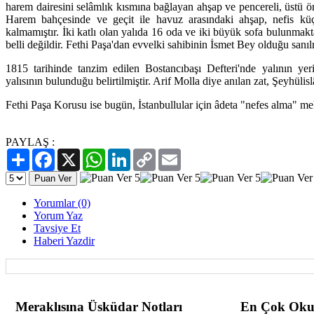
harem dairesini selâmlık kısmına bağlayan ahşap ve pencereli, üstü ö
Harem bahçesinde ve geçit ile havuz arasındaki ahşap, nefis k
kalmamıştır. İki katlı olan yalıda 16 oda ve iki büyük sofa bulunmaktad
belli değildir. Fethi Paşa'dan evvelki sahibinin İsmet Bey olduğu sanıl
1815 tarihinde tanzim edilen Bostancıbaşı Defteri'nde yalının ye
yalısının bulunduğu belirtilmiştir. Arif Molla diye anılan zat, Şeyhüli
Fethi Paşa Korusu ise bugün, İstanbullular için âdeta "nefes alma" mek
PAYLAŞ :
Paylaş
Facebook
X
WhatsApp
LinkedIn
Copy
Email
Link
Yorumlar (0)
Yorum Yaz
Tavsiye Et
Haberi Yazdir
Meraklısına Üsküdar Notları
En Çok Oku