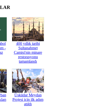
OLAR
mbol
400 yıllık tarihi
üm -
Sultanahmet
az
Camisi'nin minare
restorasyonu
tamamlandı
rban
Üsküdar Meydan
ları
Projesi için ilk adım
atıldı