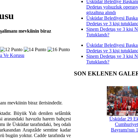
Üsküdar Belediye Başkan
Dedetaş yolsuzluk operas
gözaltına alındı
rusu
Üsküdar Belediyesi Başka
Dedetaş ve 3 kişi tutuklan
Sinem Dedetaş ve 3 kişi 
alimanı mevkiinin biraz
Tutuklandı?
Üsküdar Belediyesi Başka
Dedetaş ve 3 kişi tutuklan
sı Ve Korusu
Sinem Dedetaş ve 3 kişi 
Tutuklandı?
SON EKLENEN GALE
 mevkiinin biraz ilerisindedir.
tadır. Büyük Yalı denilen selâmlık
esi arasındaki havuzlu harem bahçesi
Üsküdar 29 E
ı ile Üsküdar tarafındaki, beş odalı
Cumhuriyet
n arkasından Arapzâde semtine kadar
Bayramı'nın 1
prü bugün yoktur. Cadde tarafında ve