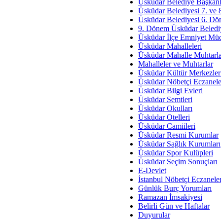
Av. Ş
Üsküdar Belediye Başkanl
Üsküdar Belediyesi 7. ve
İmar Sorunlarının Genel Ç
Üsküdar Belediyesi 6. Dö
9. Dönem Üsküdar Belediy
Çet
Üsküdar İlçe Emniyet Mü
Arakan Ner
Üsküdar Mahalleleri
Üsküdar Mahalle Muhtarla
Hüsam
Mahalleler ve Muhtarlar
Bayramın Mü
Üsküdar Kültür Merkezler
Üsküdar Nöbetçi Eczanele
Es
Üsküdar Bilgi Evleri
Ruhsal Yön
Üsküdar Semtleri
Üsküdar Okulları
Zülf
Üsküdar Otelleri
Üsküdar Kar
Üsküdar Camiileri
Üsküdar Resmi Kurumlar
Mus
Üsküdar Sağlık Kurumları
Üsküdar Spor Kulüpleri
Üsküdar Seçim Sonuçları
E-Devlet
İstanbul Nöbetçi Eczanele
Günlük Burç Yorumları
Ramazan İmsakiyesi
Belirli Gün ve Haftalar
Duyurular