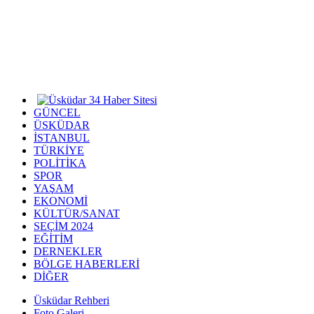
GÜNCEL
ÜSKÜDAR
İSTANBUL
TÜRKİYE
POLİTİKA
SPOR
YAŞAM
EKONOMİ
KÜLTÜR/SANAT
SEÇİM 2024
EĞİTİM
DERNEKLER
BÖLGE HABERLERİ
DİĞER
Üsküdar Rehberi
Foto Galeri