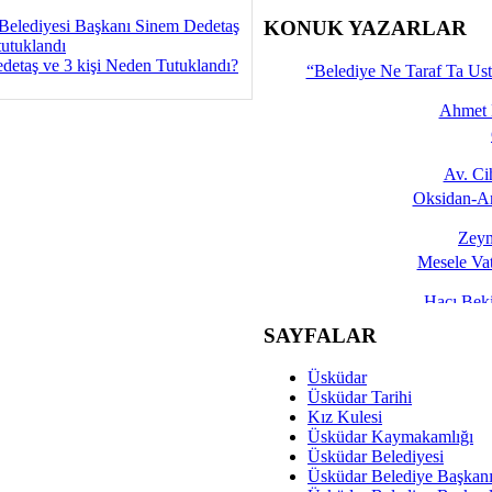
İşte 
Belediyesi Başkanı Sinem Dedetaş
KONUK YAZARLAR
tutuklandı
Yalçın
detaş ve 3 kişi Neden Tutuklandı?
“Belediye Ne Taraf Ta Ust
Ahmet 
Av. C
Oksidan-An
Zeyn
Mesele Vat
Hacı Be
Okullarda M
SAYFALAR
Mesu
Üsküdar
Dünya Fani, Ama Kısa
Üsküdar Tarihi
Kız Kulesi
Sav
Üsküdar Kaymakamlığı
Hukukun Adale
Üsküdar Belediyesi
Üsküdar Belediye Başkan