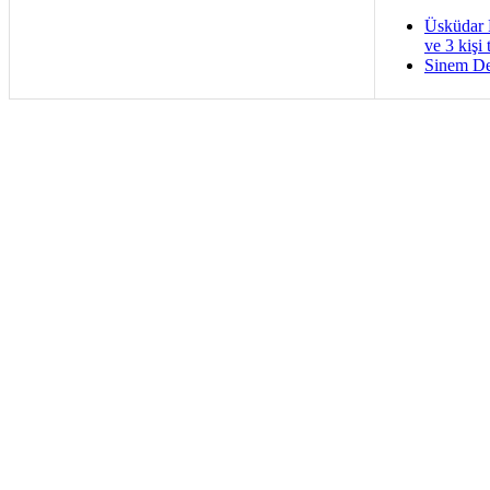
Üsküdar 
ve 3 kişi 
Sinem De