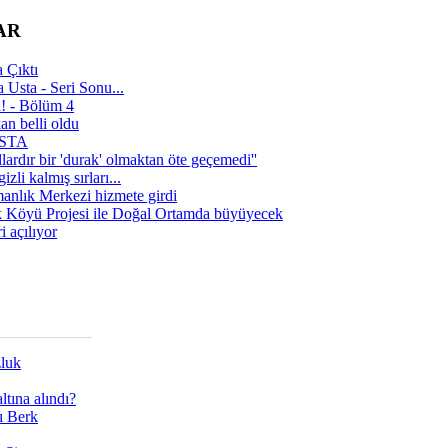
AR
 Çıktı
 Usta - Seri Sonu...
a! - Bölüm 4
n belli oldu
 USTA
lardır bir 'durak' olmaktan öte geçemedi''
zli kalmış sırları...
manlık Merkezi hizmete girdi
 Köyü Projesi ile Doğal Ortamda büyüyecek
i açılıyor
zluk
tına alındı?
ı Berk