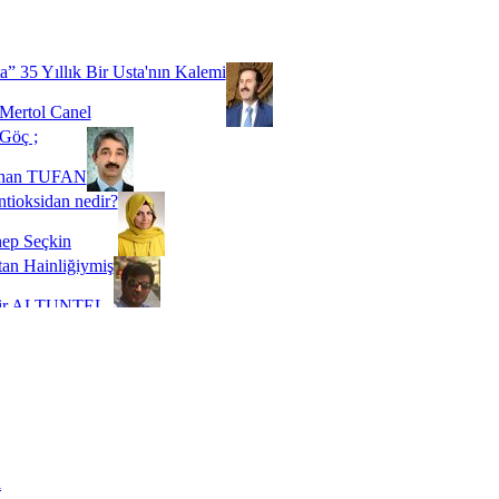
Biz buyuz...
 SOYSEVİNÇ
a” 35 Yıllık Bir Usta'nın Kalemi
Mertol Canel
Göç ;
ihan TUFAN
tioksidan nedir?
ep Seçkin
an Hainliğiymiş
kir ALTUNTEL
adde Bağımlılığı
t Kaymakçı
 Bir Süre De Olsa Burdayız
aş ŞENEL
ti Kalmadı Üstadım!
ı