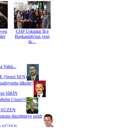
yesi
CHP Üsküdar İlçe
mler
Başkanlığı'nın yeni
ilç...
a Vakti...
 (Şenol ŞEN)
oalisyonlu ülkeler?
ent ŞİRİN
Müftü Çözer!!!
i SÜZEN
misini düzeltmeye geldi
a SÜZEN