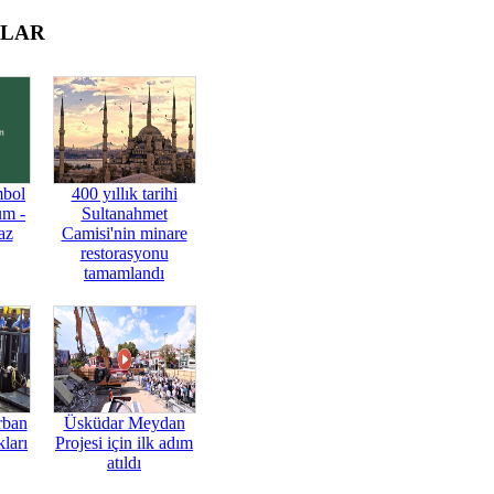
OLAR
mbol
400 yıllık tarihi
üm -
Sultanahmet
az
Camisi'nin minare
restorasyonu
tamamlandı
rban
Üsküdar Meydan
ları
Projesi için ilk adım
atıldı