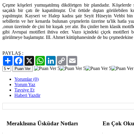
Çeşme köşeleri yumuşatılmış dikdörtgen bir plandadır. Köşelerde 
saçaklı bir çatı ile kapatılmıştır. Üst örtüde dıştan görülebilen
yapılmıştır. Kayseri ve Halep kadısı şair Seyit Hüseyin Vehbi bin 
sebillerin ve her kenarda bulunan çeşmelerin üzerine ta'lik hatla ya
,onun üzerinde de çini bir kuşak yer alır. Bu çiniler hem klasik motif
gibi Avrupai motifleri ihtiva eder. Vazo içindeki çiçek motifleri 
görülmeye başlamıştır. III. Ahmet kütüphanesinde de bu çeşmedekine 
PAYLAŞ :
Paylaş
Facebook
X
WhatsApp
LinkedIn
Copy
Email
Link
Yorumlar (0)
Yorum Yaz
Tavsiye Et
Haberi Yazdir
Meraklısına Üsküdar Notları
En Çok Oku