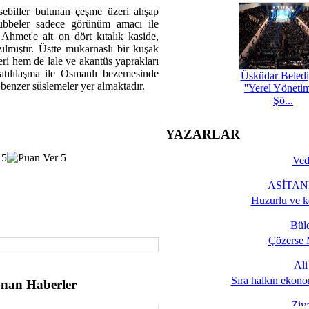
sebiller bulunan çeşme üzeri ahşap
 kubbeler sadece görünüm amacı ile
Ahmet'e ait on dört kıtalık kaside,
zılmıştır. Üstte mukarnaslı bir kuşak
leri hem de lale ve akantüs yaprakları
batılılaşma ile Osmanlı bezemesinde
Üsküdar Beledi
benzer süslemeler yer almaktadır.
''Yerel Yöneti
Şö...
YAZARLAR
Ved
ASİTANE
Huzurlu ve k
Bül
Çözerse 
Al
Sıra halkın ekono
nan Haberler
Ziy