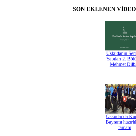
SON EKLENEN VİDE
Üsküdar'ın Se
Yapıları 2. Böl
Mehmet Dilb
Üsküdar'da Ku
Bayramı hazırlık
tamam