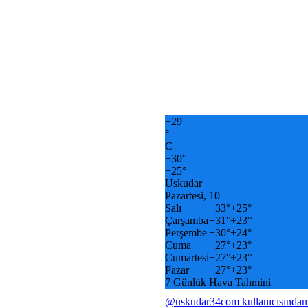
+
29
°
C
+
30°
+
25°
Uskudar
Pazartesi, 10
Salı
+
33°
+
25°
Çarşamba
+
31°
+
23°
Perşembe
+
30°
+
24°
Cuma
+
27°
+
23°
Cumartesi
+
27°
+
23°
Pazar
+
27°
+
23°
7 Günlük Hava Tahmini
@uskudar34com kullanıcısından