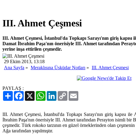
III. Ahmet Çeşmesi
III. Ahmet Çeşmesi, İstanbul'da Topkapı Sarayı'nın giriş kapısı i
Damat İbrahim Paşa'nın önerisiyle III. Ahmet tarafından Perayto
yerine inşa ettirilen çeşmedir.
29 Ekim 2013, 13:18
Ana Sayfa
»
Meraklısına Üsküdar Notları
»
III. Ahmet Çeşmesi
PAYLAŞ :
Paylaş
Facebook
X
WhatsApp
LinkedIn
Copy
Email
Link
III. Ahmet Çeşmesi, İstanbul'da Topkapı Sarayı'nın giriş kapısı il
İbrahim Paşa'nın önerisiyle III. Ahmet tarafından Perayton isimli bir B
çeşmedir. Türk rokoko tarzının en güzel örneklerinden olan çeşmeni
Ağa tarafından yapılmıştır.