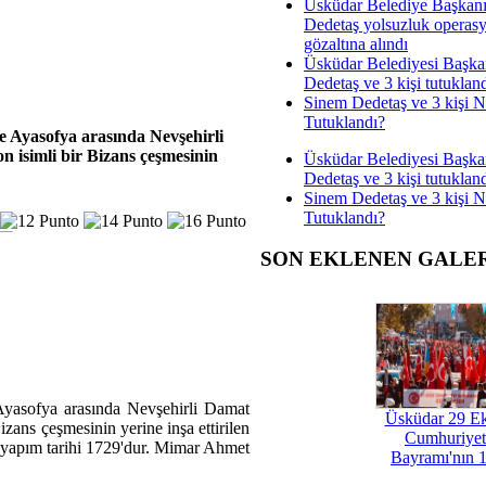
Üsküdar Belediye Başkan
Dedetaş yolsuzluk operas
gözaltına alındı
Üsküdar Belediyesi Başka
Dedetaş ve 3 kişi tutuklan
Sinem Dedetaş ve 3 kişi 
Tutuklandı?
le Ayasofya arasında Nevşehirli
n isimli bir Bizans çeşmesinin
Üsküdar Belediyesi Başka
Dedetaş ve 3 kişi tutuklan
Sinem Dedetaş ve 3 kişi 
Tutuklandı?
SON EKLENEN GALE
e Ayasofya arasında Nevşehirli Damat
Üsküdar 29 E
izans çeşmesinin yerine inşa ettirilen
Cumhuriyet
n yapım tarihi 1729'dur. Mimar Ahmet
Bayramı'nın 1