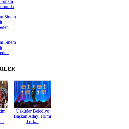
ı Sinem
yonunda
nı Sinem
dı
Neden
nı Sinem
dı
Neden
RİLER
kim
Üsküdar Belediye
Başkan Adayı Hilmi
...
Türk...