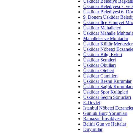
Av. Ş
Üsküdar Belediye Başkanl
Üsküdar Belediyesi 7. ve
İmar Sorunlarının Genel Ç
Üsküdar Belediyesi 6. Dö
9. Dönem Üsküdar Belediy
Çet
Üsküdar İlçe Emniyet Mü
Arakan Ner
Üsküdar Mahalleleri
Üsküdar Mahalle Muhtarla
Hüsam
Mahalleler ve Muhtarlar
Bayramın Mü
Üsküdar Kültür Merkezler
Üsküdar Nöbetçi Eczanele
Es
Üsküdar Bilgi Evleri
Ruhsal Yön
Üsküdar Semtleri
Üsküdar Okulları
Zülf
Üsküdar Otelleri
Üsküdar Kar
Üsküdar Camiileri
Üsküdar Resmi Kurumlar
Mus
Üsküdar Sağlık Kurumları
Üsküdar Spor Kulüpleri
Üsküdar Seçim Sonuçları
E-Devlet
İstanbul Nöbetçi Eczanele
Günlük Burç Yorumları
Ramazan İmsakiyesi
Belirli Gün ve Haftalar
Duyurular