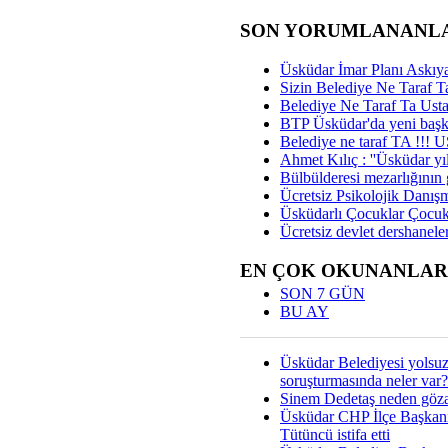
SON YORUMLANANL
Üsküdar İmar Planı Askıya
Sizin Belediye Ne Taraf Ta
Belediye Ne Taraf Ta Ust
BTP Üsküdar'da yeni başka
Belediye ne taraf TA !!!
Ahmet Kılıç : ''Üsküdar yıl
Bülbülderesi mezarlığının gi
Ücretsiz Psikolojik Danış
Üsküdarlı Çocuklar Çocuk
Ücretsiz devlet dershaneler
EN ÇOK OKUNANLAR
SON 7 GÜN
BU AY
Üsküdar Belediyesi yolsu
soruşturmasında neler var?
Sinem Dedetaş neden gözal
Üsküdar CHP İlçe Başkan
Tütüncü istifa etti