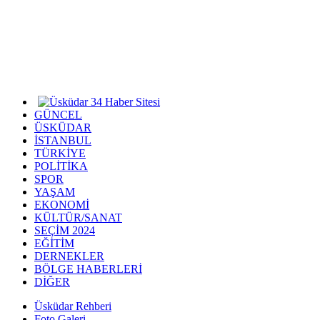
GÜNCEL
ÜSKÜDAR
İSTANBUL
TÜRKİYE
POLİTİKA
SPOR
YAŞAM
EKONOMİ
KÜLTÜR/SANAT
SEÇİM 2024
EĞİTİM
DERNEKLER
BÖLGE HABERLERİ
DİĞER
Üsküdar Rehberi
Foto Galeri