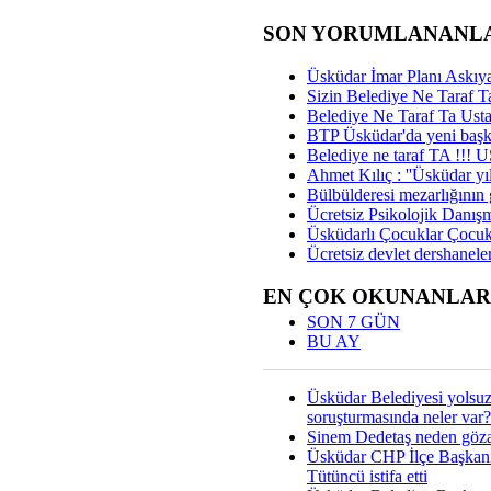
SON YORUMLANANL
Üsküdar İmar Planı Askıya
Sizin Belediye Ne Taraf Ta
Belediye Ne Taraf Ta Ust
BTP Üsküdar'da yeni başka
Belediye ne taraf TA !!!
Ahmet Kılıç : ''Üsküdar yıl
Bülbülderesi mezarlığının gi
Ücretsiz Psikolojik Danış
Üsküdarlı Çocuklar Çocuk
Ücretsiz devlet dershaneler
EN ÇOK OKUNANLAR
SON 7 GÜN
BU AY
Üsküdar Belediyesi yolsu
soruşturmasında neler var?
Sinem Dedetaş neden gözal
Üsküdar CHP İlçe Başkan
Tütüncü istifa etti