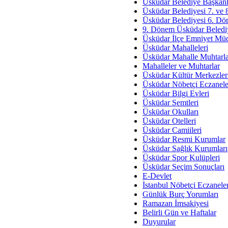
Av. Ş
Üsküdar Belediye Başkanl
Üsküdar Belediyesi 7. ve
İmar Sorunlarının Genel Ç
Üsküdar Belediyesi 6. Dö
9. Dönem Üsküdar Belediy
Çet
Üsküdar İlçe Emniyet Mü
Arakan Ner
Üsküdar Mahalleleri
Üsküdar Mahalle Muhtarla
Hüsam
Mahalleler ve Muhtarlar
Bayramın Mü
Üsküdar Kültür Merkezler
Üsküdar Nöbetçi Eczanele
Es
Üsküdar Bilgi Evleri
Ruhsal Yön
Üsküdar Semtleri
Üsküdar Okulları
Zülf
Üsküdar Otelleri
Üsküdar Kar
Üsküdar Camiileri
Üsküdar Resmi Kurumlar
Mus
Üsküdar Sağlık Kurumları
Üsküdar Spor Kulüpleri
Üsküdar Seçim Sonuçları
E-Devlet
İstanbul Nöbetçi Eczanele
Günlük Burç Yorumları
Ramazan İmsakiyesi
Belirli Gün ve Haftalar
Duyurular