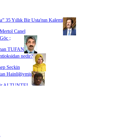
Biz buyuz...
 SOYSEVİNÇ
a” 35 Yıllık Bir Usta'nın Kalemi
Mertol Canel
Göç ;
ihan TUFAN
tioksidan nedir?
ep Seçkin
an Hainliğiymiş
kir ALTUNTEL
adde Bağımlılığı
t Kaymakçı
 Bir Süre De Olsa Burdayız
aş ŞENEL
ti Kalmadı Üstadım!
ı