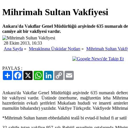
Mihrimah Sultan Vakfiyesi
Ankara'da Vakıflar Genel Müdürlüğü arşivinde 635 numaralı de
camiye ait bir vakfiyesi vardır.
28 Ekim 2013, 16:33
Ana Sayfa
»
Meraklısına Üsküdar Notları
»
Mihrimah Sultan Vakfi
PAYLAŞ :
Paylaş
Facebook
X
WhatsApp
LinkedIn
Copy
Email
Link
Ankara'da Vakıflar Genel Müdürlüğü arşivinde 635 numaralı defterd
bir vakfiyesi vardır. Üstünde (merhume, mağfuretün leha Mihri
hazretlerinin evkafı şerifeleri Mukafaatı hududi ve imareti amirel
mamulün bihalarıdır) yazılıdır. Vakfiye Türkçedir. Vakfiyede Mihrimah 
*Mihrimah Sultan hanım ebbedallahü tealâ bi evtad-il hulud fi ar sati
32 sahife tutan vakfiye 957 yılı Rebiül evvelinin ortalarında Mihr