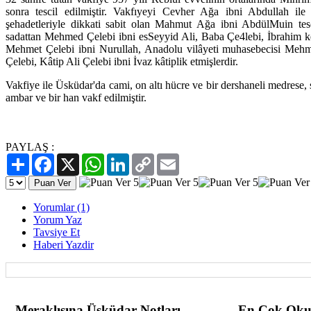
sonra tescil edilmiştir. Vakfıyeyi Cevher Ağa ibni Abdullah i
şehadetleriyle dikkati sabit olan Mahmut Ağa ibni AbdülMuin tesci
sadattan Mehmed Çelebi ibni esSeyyid Ali, Baba Çe4lebi, İbrahim
Mehmet Çelebi ibni Nurullah, Anadolu vilâyeti muhasebecisi Me
Çelebi, Kâtip Ali Çelebi ibni İvaz kâtiplik etmişlerdir.
Vakfiye ile Üsküdar'da cami, on altı hücre ve bir dershaneli medrese, s
ambar ve bir han vakf edilmiştir.
PAYLAŞ :
Paylaş
Facebook
X
WhatsApp
LinkedIn
Copy
Email
Link
Yorumlar (1)
Yorum Yaz
Tavsiye Et
Haberi Yazdir
Meraklısına Üsküdar Notları
En Çok Oku