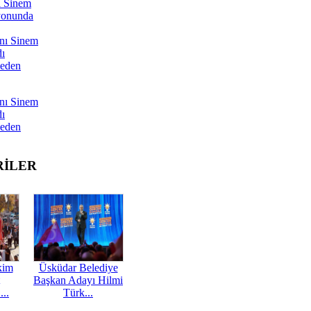
ı Sinem
yonunda
nı Sinem
dı
Neden
nı Sinem
dı
Neden
RİLER
kim
Üsküdar Belediye
Başkan Adayı Hilmi
...
Türk...