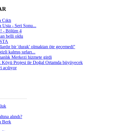
AR
 Çıktı
 Usta - Seri Sonu...
a! - Bölüm 4
n belli oldu
 USTA
lardır bir 'durak' olmaktan öte geçemedi''
zli kalmış sırları...
manlık Merkezi hizmete girdi
 Köyü Projesi ile Doğal Ortamda büyüyecek
i açılıyor
zluk
tına alındı?
ı Berk