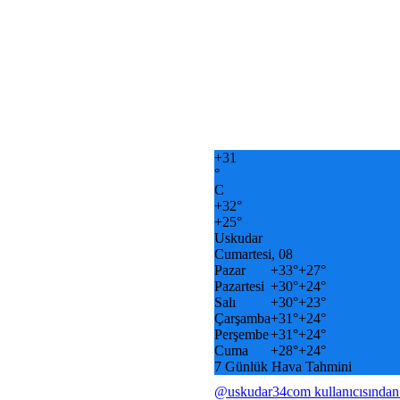
+
31
°
C
+
32°
+
25°
Uskudar
Cumartesi, 08
Pazar
+
33°
+
27°
Pazartesi
+
30°
+
24°
Salı
+
30°
+
23°
Çarşamba
+
31°
+
24°
Perşembe
+
31°
+
24°
Cuma
+
28°
+
24°
7 Günlük Hava Tahmini
@uskudar34com kullanıcısından