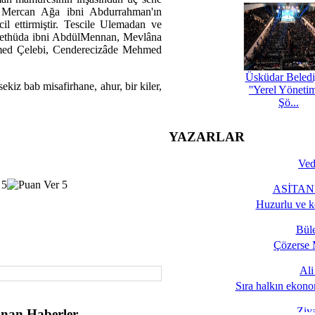
le Mercan Ağa ibni Abdurrahman'ın
l ettirmiştir. Tescile Ulemadan ve
 kethüda ibni AbdülMennan, Mevlâna
hmed Çelebi, Cenderecizâde Mehmed
Üsküdar Beledi
ekiz bab misafirhane, ahur, bir kiler,
''Yerel Yöneti
Şö...
YAZARLAR
Ved
ASİTANE
Huzurlu ve k
Bül
Çözerse 
Al
Sıra halkın ekono
Ziy
nan Haberler