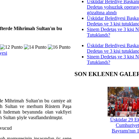
Üsküdar Belediye Başkan
Dedetaş yolsuzluk operas
gözaltına alındı
Üsküdar Belediyesi Başka
Dedetaş ve 3 kişi tutuklan
fterde Mihrimah Sultan'ın bu
Sinem Dedetaş ve 3 kişi 
Tutuklandı?
Üsküdar Belediyesi Başka
Dedetaş ve 3 kişi tutuklan
yesi
Sinem Dedetaş ve 3 kişi 
Tutuklandı?
SON EKLENEN GALE
e Mihrimah Sultan'ın bu camiye ait
mah Sultan ve merhum Rüstem Paşa
eri hıdematı beyanında olan vakfiyei
Sultan şöyle vasıflandırılmıştır.
Üsküdar 29 E
Cumhuriyet
l vucud
Bayramı'nın 1
imah mamuresinin inşasından üç sene