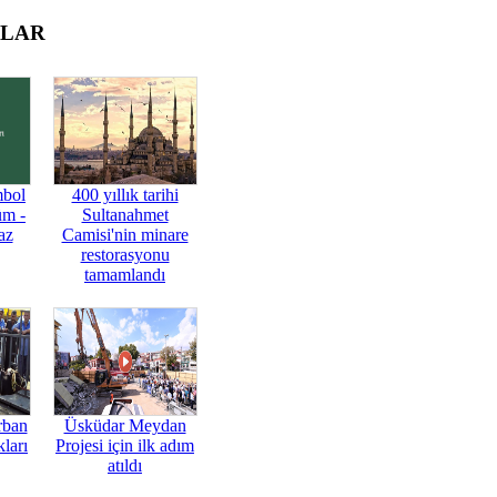
OLAR
mbol
400 yıllık tarihi
üm -
Sultanahmet
az
Camisi'nin minare
restorasyonu
tamamlandı
rban
Üsküdar Meydan
ları
Projesi için ilk adım
atıldı