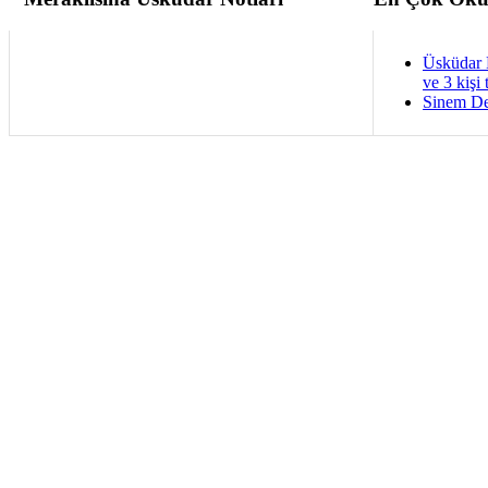
Üsküdar 
ve 3 kişi 
Sinem De