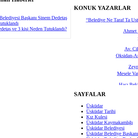
İşte 
KONUK YAZARLAR
Yalçın
Belediyesi Başkanı Sinem Dedetaş
“Belediye Ne Taraf Ta Ust
tutuklandı
detaş ve 3 kişi Neden Tutuklandı?
Ahmet 
Av. C
Oksidan-An
Zeyn
Mesele Vat
Hacı Be
Okullarda M
SAYFALAR
Mesu
Üsküdar
Dünya Fani, Ama Kısa
Üsküdar Tarihi
Kız Kulesi
Sav
Üsküdar Kaymakamlığı
Hukukun Adale
Üsküdar Belediyesi
Üsküdar Belediye Başkan