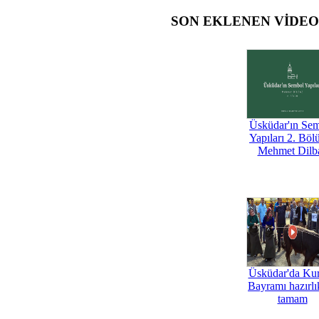
SON EKLENEN VİDE
Üsküdar'ın Se
Yapıları 2. Böl
Mehmet Dilb
Üsküdar'da Ku
Bayramı hazırlık
tamam