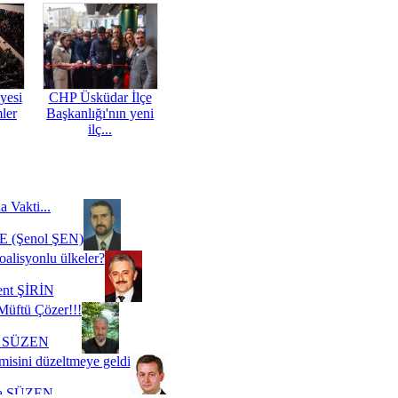
yesi
CHP Üsküdar İlçe
mler
Başkanlığı'nın yeni
ilç...
a Vakti...
 (Şenol ŞEN)
oalisyonlu ülkeler?
ent ŞİRİN
Müftü Çözer!!!
i SÜZEN
misini düzeltmeye geldi
a SÜZEN