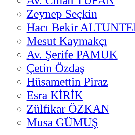
Av. Cihan TUFAN
Zeynep Seçkin
Hacı Bekir ALTUNTE
Mesut Kaymakçı
Av. Şerife PAMUK
Çetin Özdaş
Hüsamettin Piraz
Esra KİRİK
Zülfikar ÖZKAN
Musa GÜMUŞ