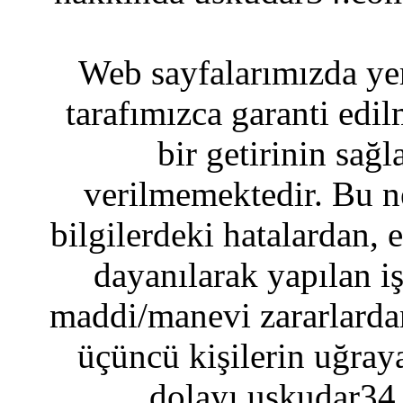
Web sayfalarımızda yer
tarafımızca garanti edil
bir getirinin sağ
verilmemektedir. Bu n
bilgilerdeki hatalardan, 
dayanılarak yapılan i
maddi/manevi zararlardan
üçüncü kişilerin uğraya
dolayı uskudar34