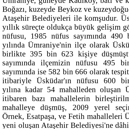
Ümraniye, güneyde Kadıköy, batı ve k
Boğazı, kuzeyde Beykoz ve kuzeydoğud
Ataşehir Belediyeleri ile komşudur. Ü
yıllık süreçte oldukça büyük gelişim gö
nüfusu, 1985 nüfus sayımında 490 
yılında Ümraniye'nin ilçe olarak Üskü
birlikte 395 bin 623 kişiye düşmüşt
sayımında ilçemizin nüfusu 495 b
sayımında ise 582 bin 666 olarak tespit 
itibariyle Üsküdar'ın nüfusu 600 bi
yılına kadar 54 mahalleden oluşan Ü
itibaren bazı mahallelerin birleştiril
mahalleye düşmüş, 2009 yerel seçi
Örnek, Esatpaşa, ve Fetih mahalleleri 
yeni oluşan Ataşehir Belediyesi'ne dâhi