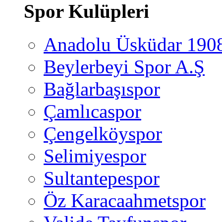
Spor Kulüpleri
Anadolu Üsküdar 190
Beylerbeyi Spor A.Ş
Bağlarbaşıspor
Çamlıcaspor
Çengelköyspor
Selimiyespor
Sultantepespor
Öz Karacaahmetspor