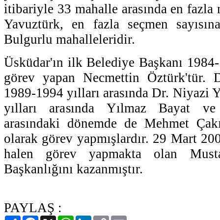
itibariyle 33 mahalle arasında en fazla
Yavuztürk, en fazla seçmen sayısın
Bulgurlu mahalleleridir.
Üsküdar'ın ilk Belediye Başkanı 1984-1
görev yapan Necmettin Öztürk'tür. D
1989-1994 yılları arasında Dr. Niyazi 
yılları arasında Yılmaz Bayat ve
arasındaki dönemde de Mehmet Çakı
olarak görev yapmışlardır. 29 Mart 200
halen görev yapmakta olan Must
Başkanlığını kazanmıştır.
PAYLAŞ :
Paylaş
Facebook
X
WhatsApp
LinkedIn
Copy
Email