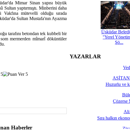
Üsküdar'da Mimar Sinan yapısı büyük
nû Sultan yaptırmıştı. Minberini daha
i Vakfına mütevelli olduğu sırada
küdar'da Sultan Mustafa'nın Ayazma
Üsküdar Beledi
ğu tarafını betondan tek kubbeli bir
''Yerel Yöneti
iş som mermerden mîmarî döküntüler
Şö...
du.
YAZARLAR
Ved
ASİTANE
Huzurlu ve k
Bül
Çözerse 
Al
Sıra halkın ekono
nan Haberler
Ziy