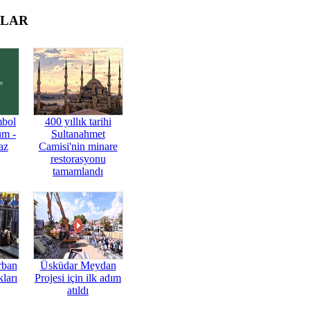
OLAR
mbol
400 yıllık tarihi
üm -
Sultanahmet
az
Camisi'nin minare
restorasyonu
tamamlandı
rban
Üsküdar Meydan
ları
Projesi için ilk adım
atıldı