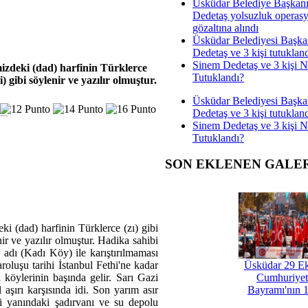
Üsküdar Belediye Başkan
Dedetaş yolsuzluk operas
gözaltına alındı
Üsküdar Belediyesi Başka
Dedetaş ve 3 kişi tutuklan
Sinem Dedetaş ve 3 kişi 
mizdeki (dad) harfinin Türklerce
Tutuklandı?
 gibi söylenir ve yazılır olmuştur.
Üsküdar Belediyesi Başka
Dedetaş ve 3 kişi tutuklan
Sinem Dedetaş ve 3 kişi 
Tutuklandı?
SON EKLENEN GALE
ki (dad) harfinin Türklerce (zı) gibi
r ve yazılır olmuştur. Hadika sahibi
 adı (Kadı Köy) ile karıştırılmaması
roluşu tarihi İstanbul Fethi'ne kadar
Üsküdar 29 E
 köylerinin başında gelir. Sarı Gazi
Cumhuriyet
şırı karşısında idi. Son yarım asır
Bayramı'nın 1
mi yanındaki şadırvanı ve su depolu