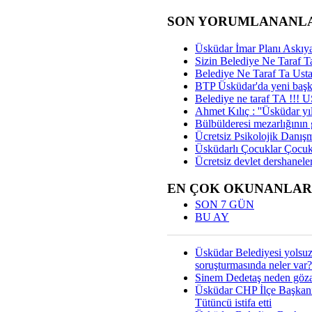
SON YORUMLANANL
Üsküdar İmar Planı Askıya
Sizin Belediye Ne Taraf Ta
Belediye Ne Taraf Ta Ust
BTP Üsküdar'da yeni başka
Belediye ne taraf TA !!!
Ahmet Kılıç : ''Üsküdar yıl
Bülbülderesi mezarlığının gi
Ücretsiz Psikolojik Danış
Üsküdarlı Çocuklar Çocuk
Ücretsiz devlet dershaneler
EN ÇOK OKUNANLAR
SON 7 GÜN
BU AY
Üsküdar Belediyesi yolsu
soruşturmasında neler var?
Sinem Dedetaş neden gözal
Üsküdar CHP İlçe Başkan
Tütüncü istifa etti