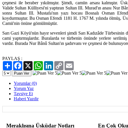
çeşmesi ile beraber yıkılmıştır. Şimdi, camiin arsası kalmıştır. 
Valide Sultan Külliyesi'ni yaptıran Sultan III. Murad'ın anası Nur Bâ
sonra Sultan III. Mustafa'nın yazı hocası Bosnalı Osman Efend
koydurmuştur. Bu Osman Efendi 1181 H. 1767 M. yılında ölmüş, Üs
Camii'nin önüne gömülmüştür.
Sarı Gazi Köyü'nün hayır sevenleri şimdi Sarı Kadızâde Türbesinin do
cami yaptırmışlardır. Buralarda ve türbenin önünde yerlere serilm
vardır. Burada Nur Bânû Sultan'ın şadırvanı ve çeşmesi de bulunuyor
PAYLAŞ :
Paylaş
Facebook
X
WhatsApp
LinkedIn
Copy
Email
Link
Yorumlar (0)
Yorum Yaz
Tavsiye Et
Haberi Yazdir
Meraklısına Üsküdar Notları
En Çok Oku