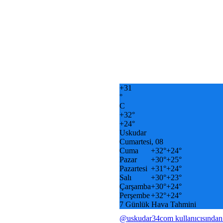
+
31
°
C
+
32°
+
24°
Uskudar
Cumartesi, 08
Cuma
+
32°
+
24°
Pazar
+
30°
+
25°
Pazartesi
+
31°
+
24°
Salı
+
30°
+
23°
Çarşamba
+
30°
+
24°
Perşembe
+
32°
+
24°
7 Günlük Hava Tahmini
@uskudar34com kullanıcısından