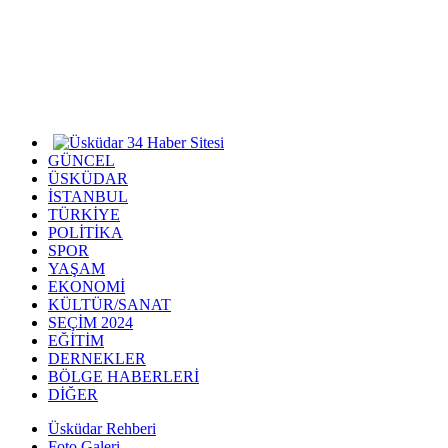
GÜNCEL
ÜSKÜDAR
İSTANBUL
TÜRKİYE
POLİTİKA
SPOR
YAŞAM
EKONOMİ
KÜLTÜR/SANAT
SEÇİM 2024
EĞİTİM
DERNEKLER
BÖLGE HABERLERİ
DİĞER
Üsküdar Rehberi
Foto Galeri