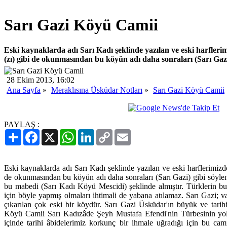
Sarı Gazi Köyü Camii
Eski kaynaklarda adı Sarı Kadı şeklinde yazılan ve eski harfleri
(zı) gibi de okunmasından bu köyün adı daha sonraları (Sarı Gazi)
28 Ekim 2013, 16:02
Ana Sayfa
»
Meraklısına Üsküdar Notları
»
Sarı Gazi Köyü Camii
PAYLAŞ :
Paylaş
Facebook
X
WhatsApp
LinkedIn
Copy
Email
Link
Eski kaynaklarda adı Sarı Kadı şeklinde yazılan ve eski harflerimizde
de okunmasından bu köyün adı daha sonraları (Sarı Gazi) gibi söyleni
bu mabedi (Sarı Kadı Köyü Mescidi) şeklinde almıştır. Türklerin bu
için böyle yapmış olmaları ihtimali de yabana atılamaz. Sarı Gazi; va
çıkarılan çok eski bir köydür. Sarı Gazi Üsküdar'ın büyük ve tarihi
Köyü Camii Sarı Kadızâde Şeyh Mustafa Efendi'nin Türbesinin yol a
içinde tarihi âbidelerimiz korkunç bir ihmale uğradığı için bu ca