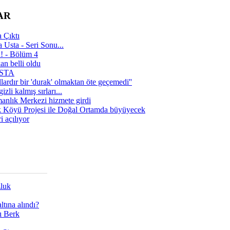
AR
 Çıktı
 Usta - Seri Sonu...
a! - Bölüm 4
n belli oldu
 USTA
lardır bir 'durak' olmaktan öte geçemedi''
zli kalmış sırları...
manlık Merkezi hizmete girdi
 Köyü Projesi ile Doğal Ortamda büyüyecek
i açılıyor
zluk
tına alındı?
ı Berk