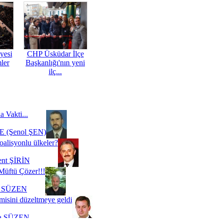
yesi
CHP Üsküdar İlçe
mler
Başkanlığı'nın yeni
ilç...
a Vakti...
 (Şenol ŞEN)
oalisyonlu ülkeler?
ent ŞİRİN
Müftü Çözer!!!
i SÜZEN
misini düzeltmeye geldi
a SÜZEN