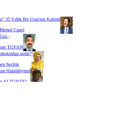
Biz buyuz...
 SOYSEVİNÇ
a” 35 Yıllık Bir Usta'nın Kalemi
Mertol Canel
Göç ;
ihan TUFAN
tioksidan nedir?
ep Seçkin
an Hainliğiymiş
kir ALTUNTEL
adde Bağımlılığı
t Kaymakçı
 Bir Süre De Olsa Burdayız
aş ŞENEL
ti Kalmadı Üstadım!
ı