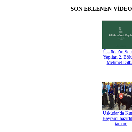
SON EKLENEN VİDE
Üsküdar'ın Se
Yapıları 2. Böl
Mehmet Dilb
Üsküdar'da Ku
Bayramı hazırlık
tamam