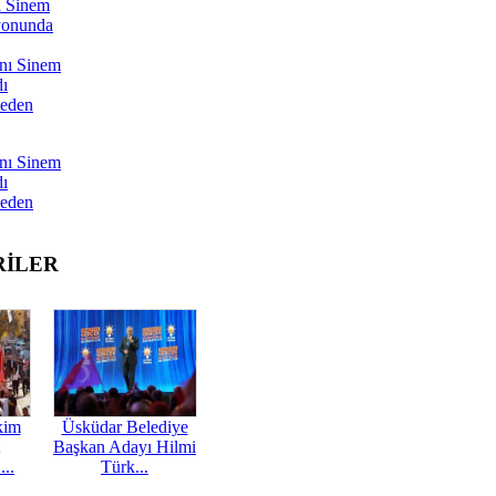
ı Sinem
yonunda
nı Sinem
dı
Neden
nı Sinem
dı
Neden
RİLER
kim
Üsküdar Belediye
Başkan Adayı Hilmi
...
Türk...