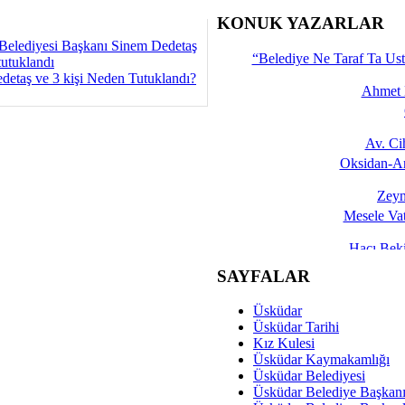
İşte 
KONUK YAZARLAR
Belediyesi Başkanı Sinem Dedetaş
Yalçın
“Belediye Ne Taraf Ta Ust
tutuklandı
detaş ve 3 kişi Neden Tutuklandı?
Ahmet 
Av. C
Oksidan-An
Zeyn
Mesele Vat
Hacı Be
Okullarda M
SAYFALAR
Mesu
Üsküdar
Dünya Fani, Ama Kısa
Üsküdar Tarihi
Kız Kulesi
Sav
Üsküdar Kaymakamlığı
Hukukun Adale
Üsküdar Belediyesi
Üsküdar Belediye Başkan