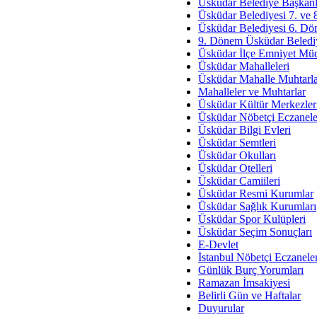
Av. Ş
Üsküdar Belediye Başkanl
Üsküdar Belediyesi 7. ve
İmar Sorunlarının Genel Ç
Üsküdar Belediyesi 6. Dö
9. Dönem Üsküdar Belediy
Çet
Üsküdar İlçe Emniyet Mü
Arakan Ner
Üsküdar Mahalleleri
Üsküdar Mahalle Muhtarla
Hüsam
Mahalleler ve Muhtarlar
Bayramın Mü
Üsküdar Kültür Merkezler
Üsküdar Nöbetçi Eczanele
Es
Üsküdar Bilgi Evleri
Ruhsal Yön
Üsküdar Semtleri
Üsküdar Okulları
Zülf
Üsküdar Otelleri
Üsküdar Kar
Üsküdar Camiileri
Üsküdar Resmi Kurumlar
Mus
Üsküdar Sağlık Kurumları
Üsküdar Spor Kulüpleri
Üsküdar Seçim Sonuçları
E-Devlet
İstanbul Nöbetçi Eczanele
Günlük Burç Yorumları
Ramazan İmsakiyesi
Belirli Gün ve Haftalar
Duyurular