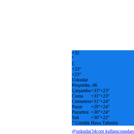
+
32
°
C
+
33°
+
23°
Uskudar
Perşembe, 06
Çarşamba
+
33°
+
23°
Cuma
+
31°
+
23°
Cumartesi
+
31°
+
24°
Pazar
+
29°
+
24°
Pazartesi
+
30°
+
24°
Salı
+
30°
+
22°
7 Günlük Hava Tahmini
@uskudar34com kullanıcısından