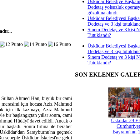
Üsküdar Belediye Başkan
Dedetaş yolsuzluk operas
gözaltına alındı
Üsküdar Belediyesi Başka
Dedetaş ve 3 kişi tutuklan
Sinem Dedetaş ve 3 kişi 
dır...
Tutuklandı?
Üsküdar Belediyesi Başka
Dedetaş ve 3 kişi tutuklan
Sinem Dedetaş ve 3 kişi 
Tutuklandı?
SON EKLENEN GALE
ır: Sultan Ahmed Han, büyük bir cami
atma merasimi için hocası Aziz Mahmud
tmak için ilk kazmayı, Aziz Mahmud
e bir başlangıçtan yıllar sonra, cami
Üsküdar 29 E
ahmud Hüdâyî davet edildi. Ancak o
Cumhuriyet
 başladı. Sonra fırtına ile beraber
Bayramı'nın 1
da Üsküdar'dan Sarayburnu'na geçmek
Bu sebeple Üsküdar İskelesi'ne geldi