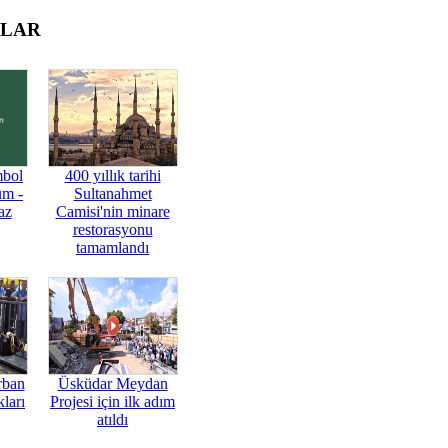
OLAR
mbol
400 yıllık tarihi
üm -
Sultanahmet
az
Camisi'nin minare
restorasyonu
tamamlandı
rban
Üsküdar Meydan
ları
Projesi için ilk adım
atıldı