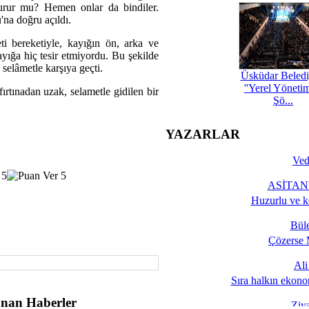
 durur mu? Hemen onlar da bindiler.
'na doğru açıldı.
i bereketiyle, kayığın ön, arka ve
ayığa hiç tesir etmiyordu. Bu şekilde
elâmetle karşıya geçti.
Üsküdar Beledi
''Yerel Yöneti
rtınadan uzak, selametle gidilen bir
Şö...
YAZARLAR
Ved
ASİTANE
Huzurlu ve k
Bül
Çözerse 
Al
Sıra halkın ekono
nan Haberler
Ziy