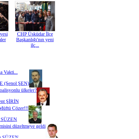
yesi
CHP Üsküdar İlçe
mler
Başkanlığı'nın yeni
ilç...
a Vakti...
 (Şenol ŞEN)
oalisyonlu ülkeler?
ent ŞİRİN
Müftü Çözer!!!
i SÜZEN
misini düzeltmeye geldi
a SÜZEN