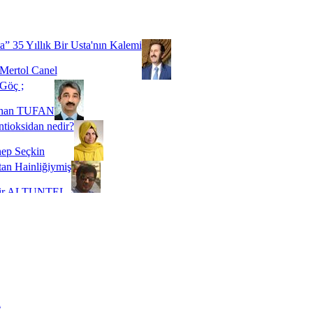
Biz buyuz...
 SOYSEVİNÇ
a” 35 Yıllık Bir Usta'nın Kalemi
Mertol Canel
Göç ;
ihan TUFAN
tioksidan nedir?
ep Seçkin
an Hainliğiymiş
kir ALTUNTEL
adde Bağımlılığı
t Kaymakçı
 Bir Süre De Olsa Burdayız
aş ŞENEL
ti Kalmadı Üstadım!
ı