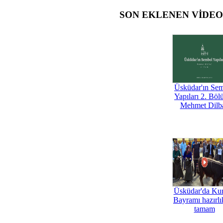
SON EKLENEN VİDE
Üsküdar'ın Se
Yapıları 2. Böl
Mehmet Dilb
Üsküdar'da Ku
Bayramı hazırlık
tamam