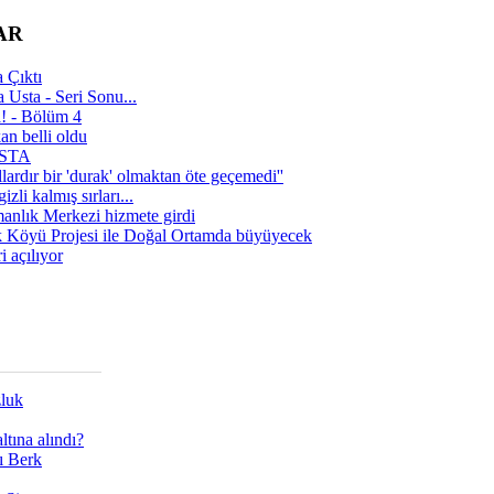
AR
 Çıktı
 Usta - Seri Sonu...
a! - Bölüm 4
n belli oldu
 USTA
lardır bir 'durak' olmaktan öte geçemedi''
zli kalmış sırları...
manlık Merkezi hizmete girdi
 Köyü Projesi ile Doğal Ortamda büyüyecek
i açılıyor
zluk
tına alındı?
ı Berk