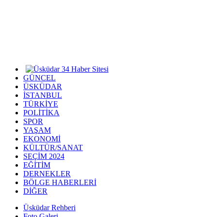
GÜNCEL
ÜSKÜDAR
İSTANBUL
TÜRKİYE
POLİTİKA
SPOR
YAŞAM
EKONOMİ
KÜLTÜR/SANAT
SEÇİM 2024
EĞİTİM
DERNEKLER
BÖLGE HABERLERİ
DİĞER
Üsküdar Rehberi
Foto Galeri