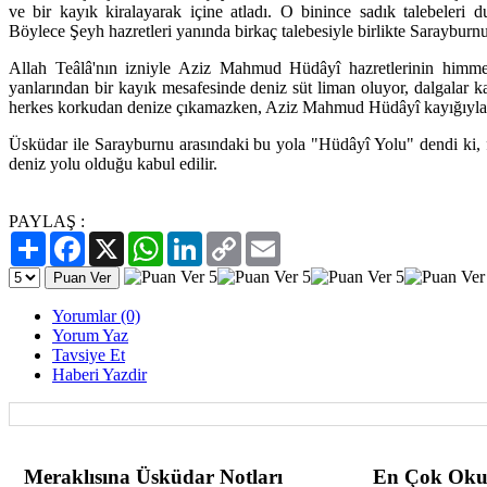
ve bir kayık kiralayarak içine atladı. O binince sadık talebeleri
Böylece Şeyh hazretleri yanında birkaç talebesiyle birlikte Sarayburnu
Allah Teâlâ'nın izniyle Aziz Mahmud Hüdâyî hazretlerinin himmet
yanlarından bir kayık mesafesinde deniz süt liman oluyor, dalgalar k
herkes korkudan denize çıkamazken, Aziz Mahmud Hüdâyî kayığıyla s
Üsküdar ile Sarayburnu arasındaki bu yola "Hüdâyî Yolu" dendi ki, fı
deniz yolu olduğu kabul edilir.
PAYLAŞ :
Paylaş
Facebook
X
WhatsApp
LinkedIn
Copy
Email
Link
Yorumlar (0)
Yorum Yaz
Tavsiye Et
Haberi Yazdir
Meraklısına Üsküdar Notları
En Çok Oku