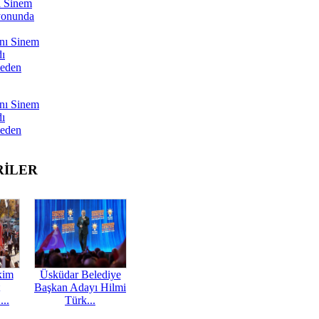
ı Sinem
yonunda
nı Sinem
dı
Neden
nı Sinem
dı
Neden
RİLER
kim
Üsküdar Belediye
Başkan Adayı Hilmi
...
Türk...