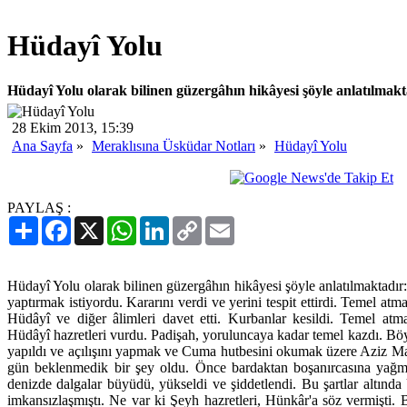
Hüdayî Yolu
Hüdayî Yolu olarak bilinen güzergâhın hikâyesi şöyle anlatılmakta
28 Ekim 2013, 15:39
Ana Sayfa
»
Meraklısına Üsküdar Notları
»
Hüdayî Yolu
PAYLAŞ :
Paylaş
Facebook
X
WhatsApp
LinkedIn
Copy
Email
Link
Hüdayî Yolu olarak bilinen güzergâhın hikâyesi şöyle anlatılmaktad
yaptırmak istiyordu. Kararını verdi ve yerini tespit ettirdi. Temel 
Hüdâyî ve diğer âlimleri davet etti. Kurbanlar kesildi. Temel a
Hüdâyî hazretleri vurdu. Padişah, yoruluncaya kadar temel kazdı. Böyl
yapıldı ve açılışını yapmak ve Cuma hutbesini okumak üzere Aziz M
gün beklenmedik bir şey oldu. Önce bardaktan boşanırcasına yağmur
denizde dalgalar büyüdü, yükseldi ve şiddetlendi. Bu şartlar altın
imkansızlaşmıştı. Ne var ki Şeyh hazretleri, Hünkâr'a söz vermişti. 