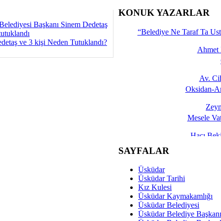
İşte 
KONUK YAZARLAR
Belediyesi Başkanı Sinem Dedetaş
Yalçın
“Belediye Ne Taraf Ta Ust
tutuklandı
detaş ve 3 kişi Neden Tutuklandı?
Ahmet 
Av. C
Oksidan-An
Zeyn
Mesele Vat
Hacı Be
Okullarda M
SAYFALAR
Mesu
Üsküdar
Dünya Fani, Ama Kısa
Üsküdar Tarihi
Kız Kulesi
Sav
Üsküdar Kaymakamlığı
Hukukun Adale
Üsküdar Belediyesi
Üsküdar Belediye Başkan