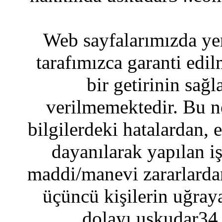
Web sayfalarımızda yer
tarafımızca garanti edil
bir getirinin sağ
verilmemektedir. Bu n
bilgilerdeki hatalardan, 
dayanılarak yapılan i
maddi/manevi zararlardan
üçüncü kişilerin uğraya
dolayı uskudar34