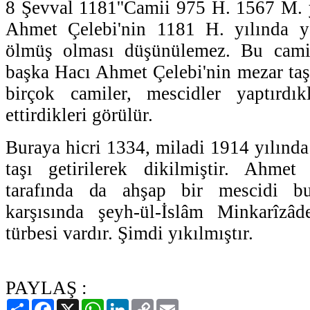
8 Şevval 1181''Camii 975 H. 1567 M. y
Ahmet Çelebi'nin 1181 H. yılında y
ölmüş olması düşünülemez. Bu camii
başka Hacı Ahmet Çelebi'nin mezar taşı
birçok camiler, mescidler yaptırdık
ettirdikleri görülür.
Buraya hicri 1334, miladi 1914 yılında
taşı getirilerek dikilmiştir. Ahmet 
tarafında da ahşap bir mescidi b
karşısında şeyh-ül-İslâm Minkarîzâ
türbesi vardır. Şimdi yıkılmıştır.
PAYLAŞ :
Paylaş
Facebook
X
WhatsApp
LinkedIn
Copy
Email