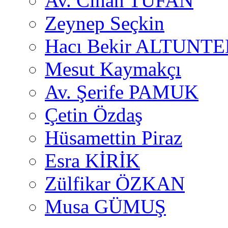
Av. Cihan TUFAN
Zeynep Seçkin
Hacı Bekir ALTUNTE
Mesut Kaymakçı
Av. Şerife PAMUK
Çetin Özdaş
Hüsamettin Piraz
Esra KİRİK
Zülfikar ÖZKAN
Musa GÜMUŞ