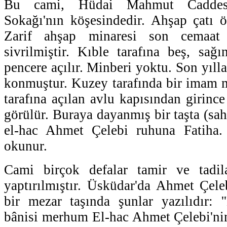
Bu cami, Hüdai Mahmut Caddes
Sokağı'nın köşesindedir. Ahşap çatı ör
Zarif ahşap minaresi son cemaat 
sivrilmiştir. Kıble tarafına beş, sağı
pencere açılır. Minberi yoktu. Son yıll
konmuştur. Kuzey tarafında bir imam me
tarafına açılan avlu kapısından girinc
görülür. Buraya dayanmış bir taşta (sa
el-hac Ahmet Çelebi ruhuna Fatiha.
okunur.
Cami birçok defalar tamir ve tadil
yaptırılmıştır. Üsküdar'da Ahmet Çel
bir mezar taşında şunlar yazılıdır: '
bânisi merhum El-hac Ahmet Çelebi'nin 