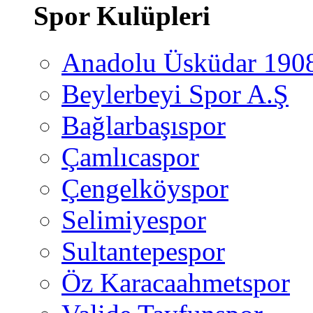
Spor Kulüpleri
Anadolu Üsküdar 190
Beylerbeyi Spor A.Ş
Bağlarbaşıspor
Çamlıcaspor
Çengelköyspor
Selimiyespor
Sultantepespor
Öz Karacaahmetspor