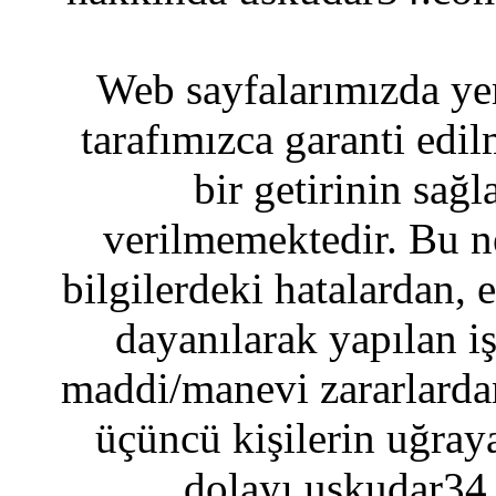
Web sayfalarımızda yer
tarafımızca garanti edil
bir getirinin sağ
verilmemektedir. Bu n
bilgilerdeki hatalardan, 
dayanılarak yapılan i
maddi/manevi zararlardan
üçüncü kişilerin uğraya
dolayı uskudar34