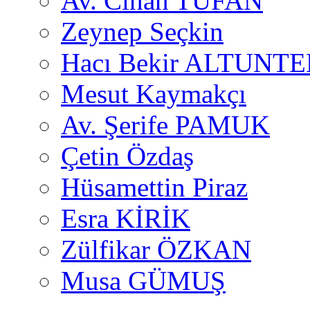
Av. Cihan TUFAN
Zeynep Seçkin
Hacı Bekir ALTUNTE
Mesut Kaymakçı
Av. Şerife PAMUK
Çetin Özdaş
Hüsamettin Piraz
Esra KİRİK
Zülfikar ÖZKAN
Musa GÜMUŞ