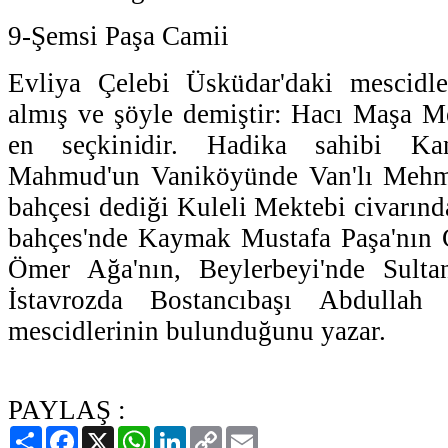
9-Şemsi Paşa Camii
Evliya Çelebi Üsküdar'daki mescidler
almış ve şöyle demiştir: Hacı Maşa M
en seçkinidir. Hadika sahibi Kan
Mahmud'un Vaniköyünde Van'lı Mehme
bahçesi dediği Kuleli Mektebi civarınd
bahçes'nde Kaymak Mustafa Paşa'nın
Ömer Ağa'nın, Beylerbeyi'nde Sulta
İstavrozda Bostancıbaşı Abdullah
mescidlerinin bulunduğunu yazar.
PAYLAŞ :
Paylaş
Facebook
X
WhatsApp
LinkedIn
Copy
Email