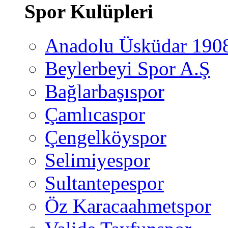
Spor Kulüpleri
Anadolu Üsküdar 190
Beylerbeyi Spor A.Ş
Bağlarbaşıspor
Çamlıcaspor
Çengelköyspor
Selimiyespor
Sultantepespor
Öz Karacaahmetspor