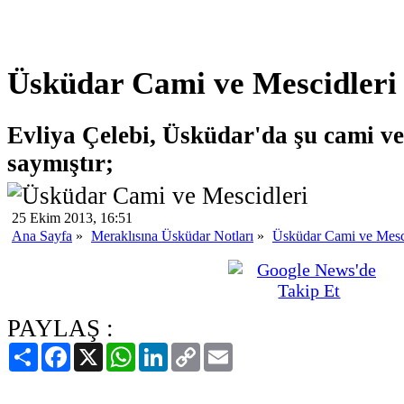
Üsküdar Cami ve Mescidleri
Evliya Çelebi, Üsküdar'da şu cami ve
saymıştır;
25 Ekim 2013, 16:51
Ana Sayfa
»
Meraklısına Üsküdar Notları
»
Üsküdar Cami ve Mesc
PAYLAŞ :
Paylaş
Facebook
X
WhatsApp
LinkedIn
Copy
Email
Link