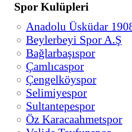
Spor Kulüpleri
Anadolu Üsküdar 190
Beylerbeyi Spor A.Ş
Bağlarbaşıspor
Çamlıcaspor
Çengelköyspor
Selimiyespor
Sultantepespor
Öz Karacaahmetspor