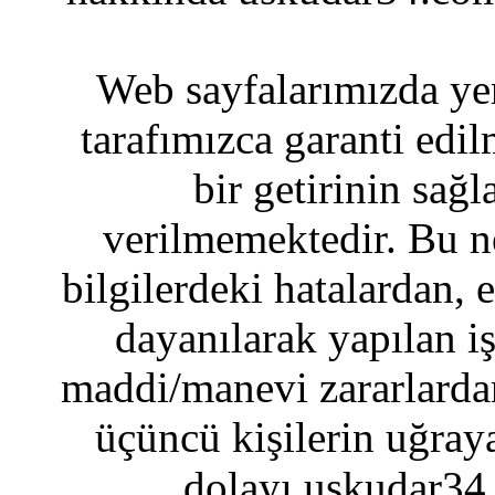
Web sayfalarımızda yer
tarafımızca garanti edil
bir getirinin sağ
verilmemektedir. Bu n
bilgilerdeki hatalardan, 
dayanılarak yapılan i
maddi/manevi zararlardan
üçüncü kişilerin uğraya
dolayı uskudar34