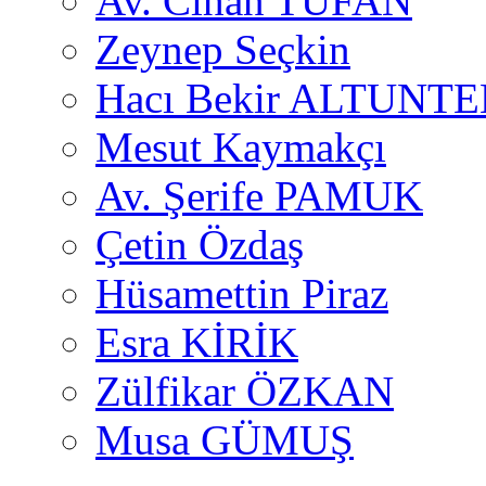
Av. Cihan TUFAN
Zeynep Seçkin
Hacı Bekir ALTUNTE
Mesut Kaymakçı
Av. Şerife PAMUK
Çetin Özdaş
Hüsamettin Piraz
Esra KİRİK
Zülfikar ÖZKAN
Musa GÜMUŞ