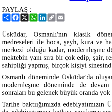
PAYLAŞ :
Paylaş
Facebook
X
WhatsApp
LinkedIn
Copy
Email
Link
Üsküdar, Osmanlı'nın klasik döne
medreseleri ile hoca, şeyh, kura ve hatt
merkezi olduğu kadar, modernleşme d
mektebin yanı sıra bir çok edip, şair, r
sahipliği yapmış, birçok kişiyi sinesind
Osmanlı döneminde Üsküdar'da oluşa
modernleşme döneminde de devam 
sonraları bu gelenek büyük oranda yok
Tarihe baktıığımızda edebiyatımızın Ü
da edebiyatımıza katkısı sayılamayaca