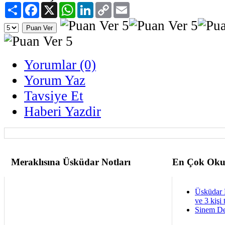
Paylaş
Facebook
X
WhatsApp
LinkedIn
Copy
Email
Link
Yorumlar (0)
Yorum Yaz
Tavsiye Et
Haberi Yazdir
Meraklısına Üsküdar Notları
En Çok Oku
Üsküdar 
ve 3 kişi 
Sinem De