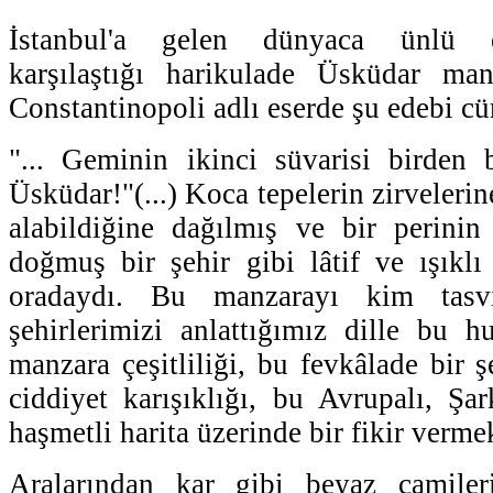
İstanbul'a gelen dünyaca ünlü e
karşılaştığı harikulade Üsküdar manz
Constantinopoli adlı eserde şu edebi cü
"... Geminin ikinci süvarisi birden b
Üsküdar!"(...) Koca tepelerin zirveleri
alabildiğine dağılmış ve bir perinin
doğmuş bir şehir gibi lâtif ve ışıklı
oradaydı. Bu manzarayı kim tasvi
şehirlerimizi anlattığımız dille bu 
manzara çeşitliliği, bu fevkâlade bir 
ciddiyet karışıklığı, bu Avrupalı, Şar
haşmetli harita üzerinde bir fikir ver
Aralarından kar gibi beyaz camileri