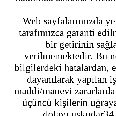
Web sayfalarımızda yer
tarafımızca garanti edil
bir getirinin sağ
verilmemektedir. Bu n
bilgilerdeki hatalardan, 
dayanılarak yapılan i
maddi/manevi zararlardan
üçüncü kişilerin uğraya
dolayı uskudar34