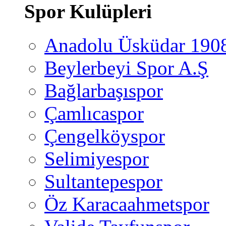
Spor Kulüpleri
Anadolu Üsküdar 190
Beylerbeyi Spor A.Ş
Bağlarbaşıspor
Çamlıcaspor
Çengelköyspor
Selimiyespor
Sultantepespor
Öz Karacaahmetspor