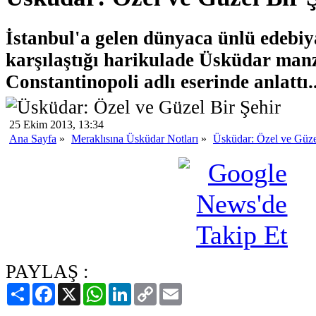
İstanbul'a gelen dünyaca ünlü edebiy
karşılaştığı harikulade Üsküdar manzar
Constantinopoli adlı eserinde anlattı..
25 Ekim 2013, 13:34
Ana Sayfa
»
Meraklısına Üsküdar Notları
»
Üsküdar: Özel ve Güze
PAYLAŞ :
Paylaş
Facebook
X
WhatsApp
LinkedIn
Copy
Email
Link