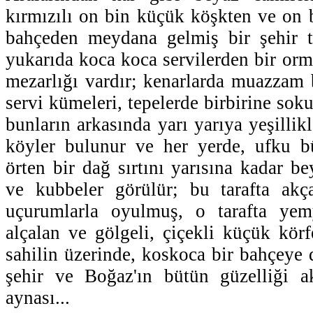
kırmızılı on bin küçük köşkten ve on b
bahçeden meydana gelmiş bir şehir ta
yukarıda koca koca servilerden bir orm
mezarlığı vardır; kenarlarda muazzam b
servi kümeleri, tepelerde birbirine so
bunların arkasında yarı yarıya yeşillik
köyler bulunur ve her yerde, ufku b
örten bir dağ sırtını yarısına kadar be
ve kubbeler görülür; bu tarafta akça
uçurumlarla oyulmuş, o tarafta yemy
alçalan ve gölgeli, çiçekli küçük körf
sahilin üzerinde, koskoca bir bahçeye 
şehir ve Boğaz'ın bütün güzelliği ak
aynası...