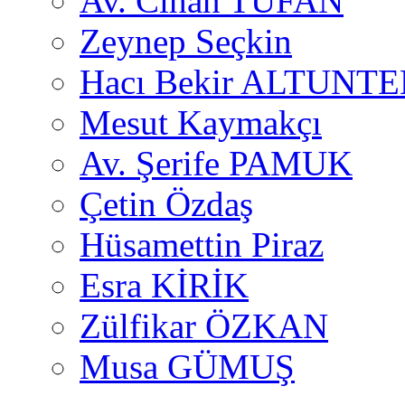
Av. Cihan TUFAN
Zeynep Seçkin
Hacı Bekir ALTUNTE
Mesut Kaymakçı
Av. Şerife PAMUK
Çetin Özdaş
Hüsamettin Piraz
Esra KİRİK
Zülfikar ÖZKAN
Musa GÜMUŞ