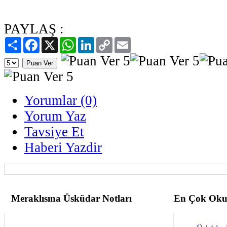
PAYLAŞ :
Paylaş
Facebook
X
WhatsApp
LinkedIn
Copy
Email
Link
Yorumlar (0)
Yorum Yaz
Tavsiye Et
Haberi Yazdir
Meraklısına Üsküdar Notları
En Çok Oku