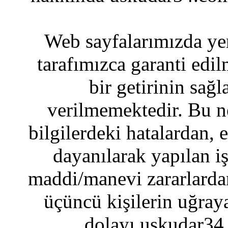
Web sayfalarımızda yer
tarafımızca garanti edil
bir getirinin sağ
verilmemektedir. Bu n
bilgilerdeki hatalardan, 
dayanılarak yapılan i
maddi/manevi zararlardan
üçüncü kişilerin uğraya
dolayı uskudar34