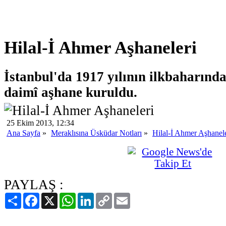
Hilal-İ Ahmer Aşhaneleri
İstanbul'da 1917 yılının ilkbaharında
daimî aşhane kuruldu.
25 Ekim 2013, 12:34
Ana Sayfa
»
Meraklısına Üsküdar Notları
»
Hilal-İ Ahmer Aşhanele
PAYLAŞ :
Paylaş
Facebook
X
WhatsApp
LinkedIn
Copy
Email
Link