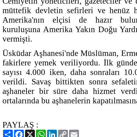
Cemiyetin yöneticileri, gazeteciler ve d
müttefik devletin sefirleri ve henüz
Amerika'nın elçisi de hazır bulu
kuruluşuna Amerika Yakın Doğu Yard
vermişti.
Üsküdar Aşhanesi'nde Müslüman, Erm
fakirlere yemek veriliyordu. İlk günd
sayısı 4.000 iken, daha sonraları 10
verildi. Savaş bittikten sonra sefale
aşhaneler bir süre daha hizmet verd
ortalarında bu aşhanelerin kapatılmasına
PAYLAŞ :
Paylaş
Facebook
X
WhatsApp
LinkedIn
Copy
Email
Link