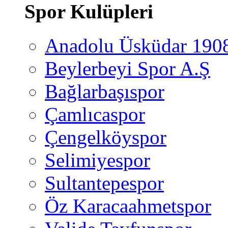
Spor Kulüpleri
Anadolu Üsküdar 190
Beylerbeyi Spor A.Ş
Bağlarbaşıspor
Çamlıcaspor
Çengelköyspor
Selimiyespor
Sultantepespor
Öz Karacaahmetspor