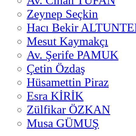
Av. Cihan TUFAN
Zeynep Seçkin
Hacı Bekir ALTUNTE
Mesut Kaymakçı
Av. Şerife PAMUK
Çetin Özdaş
Hüsamettin Piraz
Esra KİRİK
Zülfikar ÖZKAN
Musa GÜMUŞ