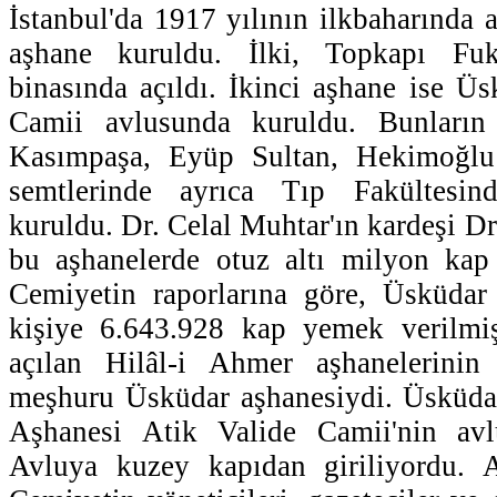
İstanbul'da 1917 yılının ilkbaharında 
aşhane kuruldu. İlki, Topkapı Fuk
binasında açıldı. İkinci aşhane ise Üs
Camii avlusunda kuruldu. Bunların 
Kasımpaşa, Eyüp Sultan, Hekimoğlu
semtlerinde ayrıca Tıp Fakültesin
kuruldu. Dr. Celal Muhtar'ın kardeşi Dr
bu aşhanelerde otuz altı milyon kap 
Cemiyetin raporlarına göre, Üsküdar
kişiye 6.643.928 kap yemek verilmiş
açılan Hilâl-i Ahmer aşhanelerin
meşhuru Üsküdar aşhanesiydi. Üsküdar
Aşhanesi Atik Valide Camii'nin avl
Avluya kuzey kapıdan giriliyordu. A