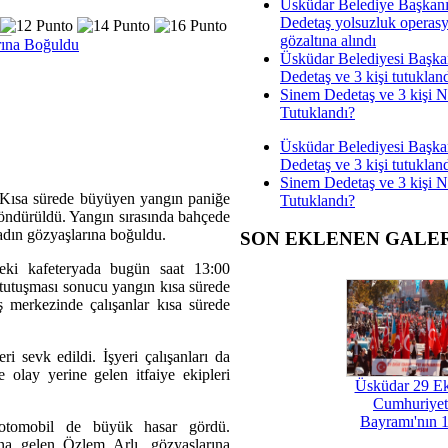
Üsküdar Belediye Başkan
Dedetaş yolsuzluk operas
gözaltına alındı
rına Boğuldu
Üsküdar Belediyesi Başka
Dedetaş ve 3 kişi tutuklan
Sinem Dedetaş ve 3 kişi 
Tutuklandı?
Üsküdar Belediyesi Başka
Dedetaş ve 3 kişi tutuklan
Sinem Dedetaş ve 3 kişi 
. Kısa sürede büyüyen yangın paniğe
Tutuklandı?
 söndürüldü. Yangın sırasında bahçede
adın gözyaşlarına boğuldu.
SON EKLENEN GALE
eki kafeteryada bugün saat 13:00
in tutuşması sonucu yangın kısa sürede
 merkezinde çalışanlar kısa sürede
ri sevk edildi. İşyeri çalışanları da
 olay yerine gelen itfaiye ekipleri
Üsküdar 29 E
Cumhuriyet
Bayramı'nın 1
 otomobil de büyük hasar gördü.
ına gelen Özlem Arlı, gözyaşlarına