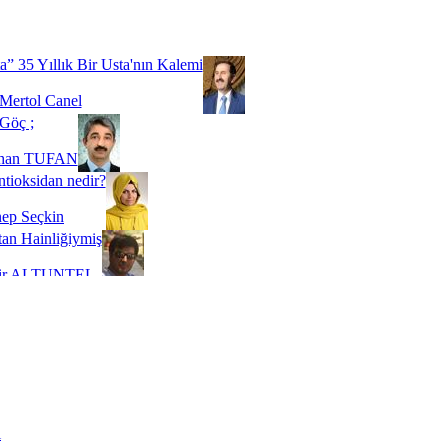
Biz buyuz...
 SOYSEVİNÇ
a” 35 Yıllık Bir Usta'nın Kalemi
Mertol Canel
Göç ;
ihan TUFAN
tioksidan nedir?
ep Seçkin
an Hainliğiymiş
kir ALTUNTEL
adde Bağımlılığı
t Kaymakçı
 Bir Süre De Olsa Burdayız
aş ŞENEL
ti Kalmadı Üstadım!
ı