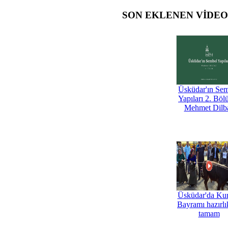
SON EKLENEN VİDE
Üsküdar'ın Se
Yapıları 2. Böl
Mehmet Dilb
Üsküdar'da Ku
Bayramı hazırlık
tamam