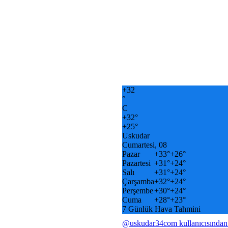
+
32
°
C
+
32°
+
25°
Uskudar
Cumartesi, 08
Pazar
+
33°
+
26°
Pazartesi
+
31°
+
24°
Salı
+
31°
+
24°
Çarşamba
+
32°
+
24°
Perşembe
+
30°
+
24°
Cuma
+
28°
+
23°
7 Günlük Hava Tahmini
@uskudar34com kullanıcısından