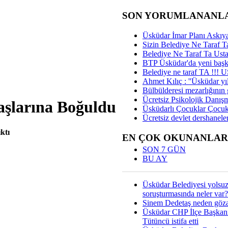
SON YORUMLANANL
Üsküdar İmar Planı Askıya
Sizin Belediye Ne Taraf Ta
Belediye Ne Taraf Ta Ust
BTP Üsküdar'da yeni başka
Belediye ne taraf TA !!!
Ahmet Kılıç : ''Üsküdar yıl
Bülbülderesi mezarlığının gi
Ücretsiz Psikolojik Danış
aşlarına Boğuldu
Üsküdarlı Çocuklar Çocuk
Ücretsiz devlet dershaneler
ktı
EN ÇOK OKUNANLAR
SON 7 GÜN
BU AY
Üsküdar Belediyesi yolsu
soruşturmasında neler var?
Sinem Dedetaş neden gözal
Üsküdar CHP İlçe Başkan
Tütüncü istifa etti