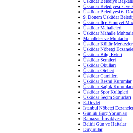
Av. Ş
Üsküdar Belediye Başkanl
Üsküdar Belediyesi 7. ve
İmar Sorunlarının Genel Ç
Üsküdar Belediyesi 6. Dö
9. Dönem Üsküdar Belediy
Çet
Üsküdar İlçe Emniyet Mü
Arakan Ner
Üsküdar Mahalleleri
Üsküdar Mahalle Muhtarla
Hüsam
Mahalleler ve Muhtarlar
Bayramın Mü
Üsküdar Kültür Merkezler
Üsküdar Nöbetçi Eczanele
Es
Üsküdar Bilgi Evleri
Ruhsal Yön
Üsküdar Semtleri
Üsküdar Okulları
Zülf
Üsküdar Otelleri
Üsküdar Kar
Üsküdar Camiileri
Üsküdar Resmi Kurumlar
Mus
Üsküdar Sağlık Kurumları
Üsküdar Spor Kulüpleri
Üsküdar Seçim Sonuçları
E-Devlet
İstanbul Nöbetçi Eczanele
Günlük Burç Yorumları
Ramazan İmsakiyesi
Belirli Gün ve Haftalar
Duyurular