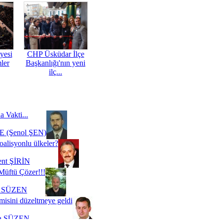
yesi
CHP Üsküdar İlçe
mler
Başkanlığı'nın yeni
ilç...
a Vakti...
 (Şenol ŞEN)
oalisyonlu ülkeler?
ent ŞİRİN
Müftü Çözer!!!
i SÜZEN
misini düzeltmeye geldi
a SÜZEN