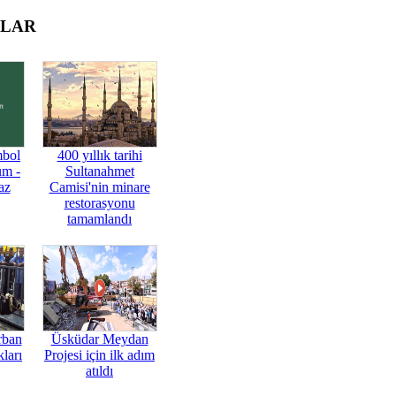
OLAR
mbol
400 yıllık tarihi
üm -
Sultanahmet
az
Camisi'nin minare
restorasyonu
tamamlandı
rban
Üsküdar Meydan
ları
Projesi için ilk adım
atıldı