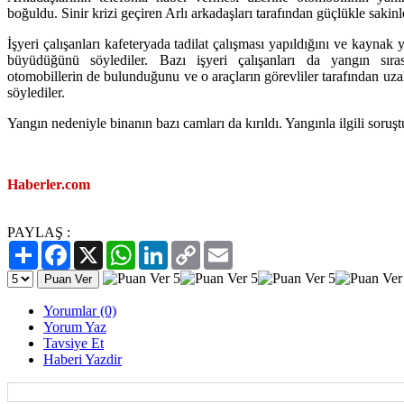
boğuldu. Sinir krizi geçiren Arlı arkadaşları tarafından güçlükle sakinle
İşyeri çalışanları kafeteryada tadilat çalışması yapıldığını ve kaynak
büyüdüğünü söylediler. Bazı işyeri çalışanları da yangın sıra
otomobillerin de bulunduğunu ve o araçların görevliler tarafından uzak
söylediler.
Yangın nedeniyle binanın bazı camları da kırıldı. Yangınla ilgili soruşt
Haberler.com
PAYLAŞ :
Paylaş
Facebook
X
WhatsApp
LinkedIn
Copy
Email
Link
Yorumlar (0)
Yorum Yaz
Tavsiye Et
Haberi Yazdir