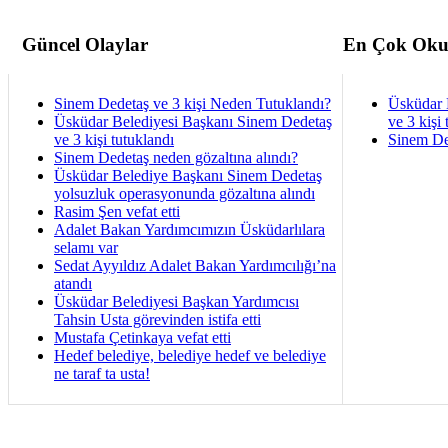
Güncel Olaylar
En Çok Oku
Sinem Dedetaş ve 3 kişi Neden Tutuklandı?
Üsküdar 
Üsküdar Belediyesi Başkanı Sinem Dedetaş
ve 3 kişi 
ve 3 kişi tutuklandı
Sinem De
Sinem Dedetaş neden gözaltına alındı?
Üsküdar Belediye Başkanı Sinem Dedetaş
yolsuzluk operasyonunda gözaltına alındı
Rasim Şen vefat etti
Adalet Bakan Yardımcımızın Üsküdarlılara
selamı var
Sedat Ayyıldız Adalet Bakan Yardımcılığı’na
atandı
Üsküdar Belediyesi Başkan Yardımcısı
Tahsin Usta görevinden istifa etti
Mustafa Çetinkaya vefat etti
Hedef belediye, belediye hedef ve belediye
ne taraf ta usta!