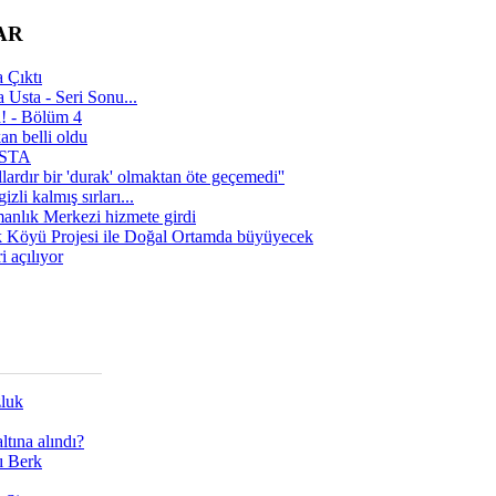
AR
 Çıktı
 Usta - Seri Sonu...
a! - Bölüm 4
n belli oldu
 USTA
lardır bir 'durak' olmaktan öte geçemedi''
zli kalmış sırları...
manlık Merkezi hizmete girdi
 Köyü Projesi ile Doğal Ortamda büyüyecek
i açılıyor
zluk
tına alındı?
ı Berk