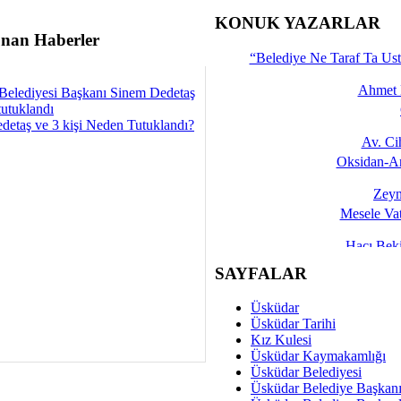
İşte 
KONUK YAZARLAR
nan Haberler
Yalçın
“Belediye Ne Taraf Ta Ust
Ahmet 
Belediyesi Başkanı Sinem Dedetaş
tutuklandı
detaş ve 3 kişi Neden Tutuklandı?
Av. C
Oksidan-An
Zeyn
Mesele Vat
Hacı Be
Okullarda M
SAYFALAR
Mesu
Üsküdar
Dünya Fani, Ama Kısa
Üsküdar Tarihi
Kız Kulesi
Sav
Üsküdar Kaymakamlığı
Hukukun Adale
Üsküdar Belediyesi
Üsküdar Belediye Başkan