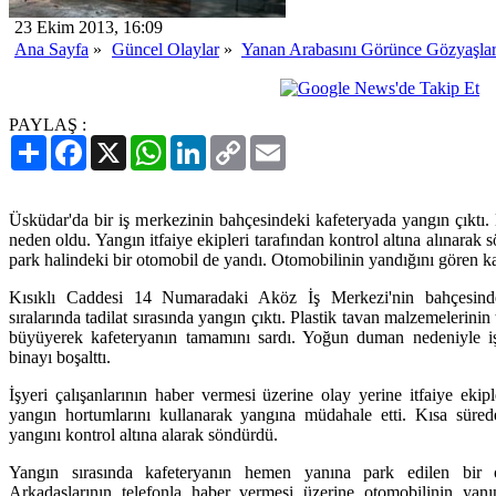
23 Ekim 2013, 16:09
Ana Sayfa
»
Güncel Olaylar
»
Yanan Arabasını Görünce Gözyaşla
PAYLAŞ :
Paylaş
Facebook
X
WhatsApp
LinkedIn
Copy
Email
Link
Üsküdar'da bir iş merkezinin bahçesindeki kafeteryada yangın çıktı
neden oldu. Yangın itfaiye ekipleri tarafından kontrol altına alınarak
park halindeki bir otomobil de yandı. Otomobilinin yandığını gören k
Kısıklı Caddesi 14 Numaradaki Aköz İş Merkezi'nin bahçesind
sıralarında tadilat sırasında yangın çıktı. Plastik tavan malzemelerin
büyüyerek kafeteryanın tamamını sardı. Yoğun duman nedeniyle iş
binayı boşalttı.
İşyeri çalışanlarının haber vermesi üzerine olay yerine itfaiye ekiple
yangın hortumlarını kullanarak yangına müdahale etti. Kısa sürede
yangını kontrol altına alarak söndürdü.
Yangın sırasında kafeteryanın hemen yanına park edilen bir
Arkadaşlarının telefonla haber vermesi üzerine otomobilinin yan