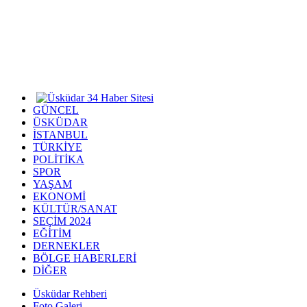
GÜNCEL
ÜSKÜDAR
İSTANBUL
TÜRKİYE
POLİTİKA
SPOR
YAŞAM
EKONOMİ
KÜLTÜR/SANAT
SEÇİM 2024
EĞİTİM
DERNEKLER
BÖLGE HABERLERİ
DİĞER
Üsküdar Rehberi
Foto Galeri