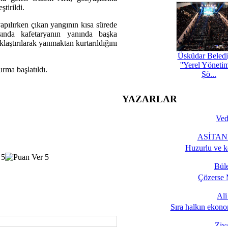
ştirildi.
 yapılırken çıkan yangının kısa sürede
sında kafetaryanın yanında başka
laştırılarak yanmaktan kurtarıldığını
Üsküdar Beledi
''Yerel Yöneti
urma başlatıldı.
Şö...
YAZARLAR
Ved
ASİTANE
Huzurlu ve k
Bül
Çözerse 
Al
Sıra halkın ekono
Ziy