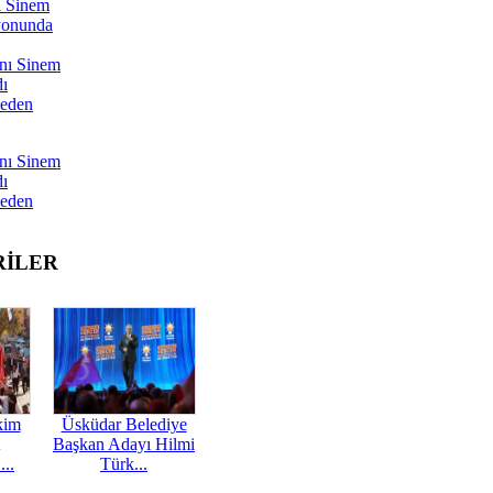
ı Sinem
yonunda
nı Sinem
dı
Neden
nı Sinem
dı
Neden
RİLER
kim
Üsküdar Belediye
Başkan Adayı Hilmi
...
Türk...