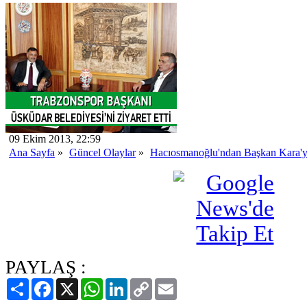
09 Ekim 2013, 22:59
Ana Sayfa
»
Güncel Olaylar
»
Hacıosmanoğlu'ndan Başkan Kara'y
PAYLAŞ :
Paylaş
Facebook
X
WhatsApp
LinkedIn
Copy
Email
Link