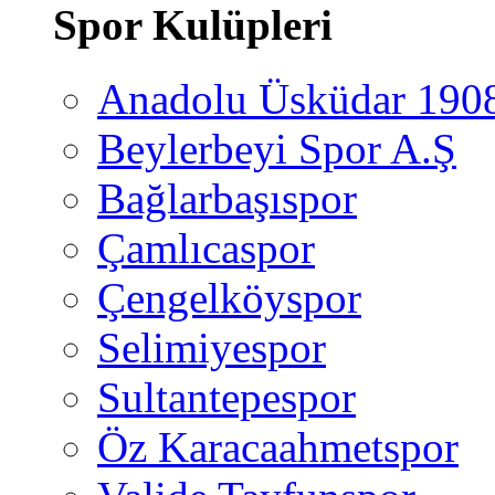
Spor Kulüpleri
Anadolu Üsküdar 190
Beylerbeyi Spor A.Ş
Bağlarbaşıspor
Çamlıcaspor
Çengelköyspor
Selimiyespor
Sultantepespor
Öz Karacaahmetspor