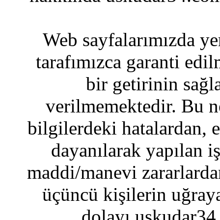
Web sayfalarımızda yer
tarafımızca garanti edil
bir getirinin sağ
verilmemektedir. Bu n
bilgilerdeki hatalardan, 
dayanılarak yapılan i
maddi/manevi zararlardan
üçüncü kişilerin uğraya
dolayı uskudar34