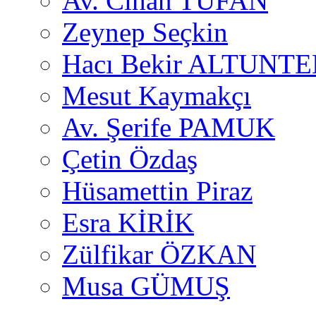
Av. Cihan TUFAN
Zeynep Seçkin
Hacı Bekir ALTUNTE
Mesut Kaymakçı
Av. Şerife PAMUK
Çetin Özdaş
Hüsamettin Piraz
Esra KİRİK
Zülfikar ÖZKAN
Musa GÜMUŞ