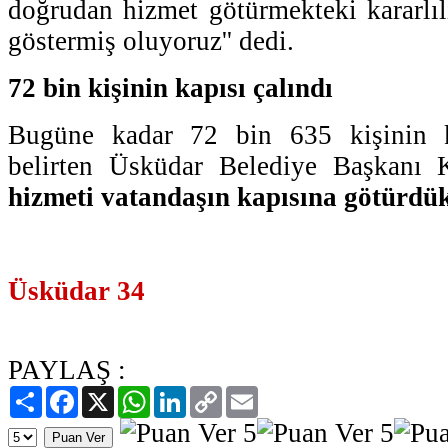
doğrudan hizmet götürmekteki kararlıl
göstermiş oluyoruz'' dedi.
72 bin kişinin kapısı çalındı
Bugüne kadar 72 bin 635 kişinin ka
belirten Üsküdar Belediye Başkanı K
hizmeti vatandaşın kapısına götürdü
Üsküdar 34
PAYLAŞ :
Paylaş
Facebook
X
WhatsApp
LinkedIn
Copy
Email
Link