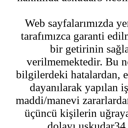
Web sayfalarımızda yer
tarafımızca garanti edil
bir getirinin sağ
verilmemektedir. Bu n
bilgilerdeki hatalardan, 
dayanılarak yapılan i
maddi/manevi zararlardan
üçüncü kişilerin uğraya
dolayı uskudar34