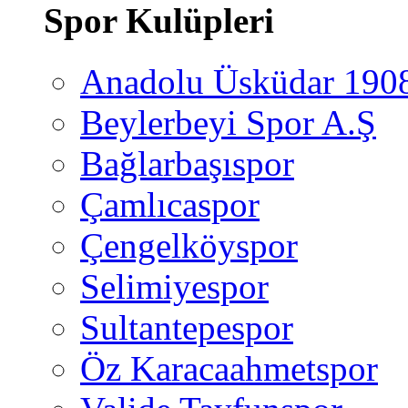
Spor Kulüpleri
Anadolu Üsküdar 190
Beylerbeyi Spor A.Ş
Bağlarbaşıspor
Çamlıcaspor
Çengelköyspor
Selimiyespor
Sultantepespor
Öz Karacaahmetspor