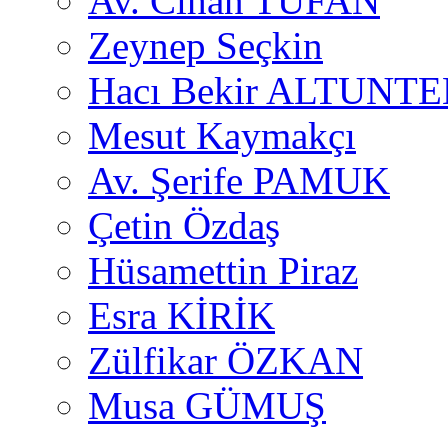
Av. Cihan TUFAN
Zeynep Seçkin
Hacı Bekir ALTUNTE
Mesut Kaymakçı
Av. Şerife PAMUK
Çetin Özdaş
Hüsamettin Piraz
Esra KİRİK
Zülfikar ÖZKAN
Musa GÜMUŞ