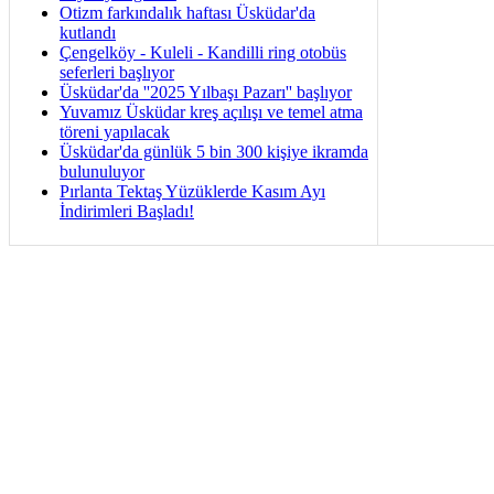
Otizm farkındalık haftası Üsküdar'da
kutlandı
Çengelköy - Kuleli - Kandilli ring otobüs
seferleri başlıyor
Üsküdar'da ''2025 Yılbaşı Pazarı'' başlıyor
Yuvamız Üsküdar kreş açılışı ve temel atma
töreni yapılacak
Üsküdar'da günlük 5 bin 300 kişiye ikramda
bulunuluyor
Pırlanta Tektaş Yüzüklerde Kasım Ayı
İndirimleri Başladı!