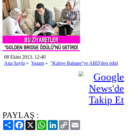
08 Ekim 2013, 12:40
Ana Sayfa
»
Yaşam
»
''Kahve Bahane''ye ABD'den ödül
PAYLAŞ :
Paylaş
Facebook
X
WhatsApp
LinkedIn
Copy
Email
Link