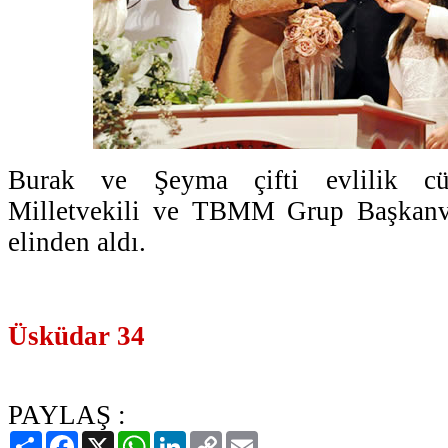
Burak ve Şeyma çifti evlilik cüz
Milletvekili ve TBMM Grup Başkanve
elinden aldı.
Üsküdar 34
PAYLAŞ :
Paylaş
Facebook
X
WhatsApp
LinkedIn
Copy
Email