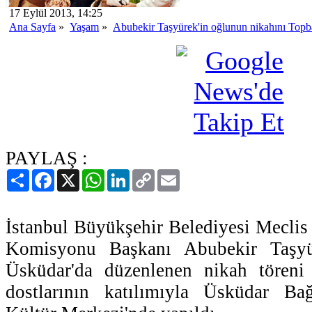
17 Eylül 2013, 14:25
Ana Sayfa
»
Yaşam
»
Abubekir Taşyürek'in oğlunun nikahını Topb
PAYLAŞ :
Paylaş
Facebook
X
WhatsApp
LinkedIn
Copy
Email
Link
İstanbul Büyükşehir Belediyesi Meclis
Komisyonu Başkanı Abubekir Taşyü
Üsküdar'da düzenlenen nikah töreni 
dostlarının katılımıyla Üsküdar Ba