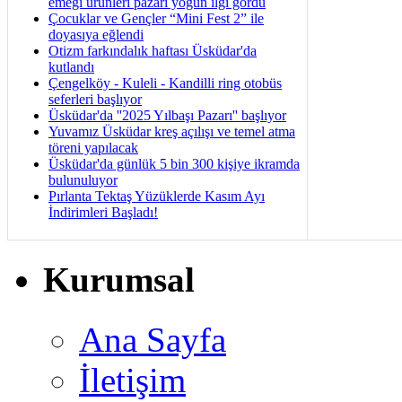
emeği ürünleri pazarı yoğun ilgi gördü
Çocuklar ve Gençler “Mini Fest 2” ile
doyasıya eğlendi
Otizm farkındalık haftası Üsküdar'da
kutlandı
Çengelköy - Kuleli - Kandilli ring otobüs
seferleri başlıyor
Üsküdar'da ''2025 Yılbaşı Pazarı'' başlıyor
Yuvamız Üsküdar kreş açılışı ve temel atma
töreni yapılacak
Üsküdar'da günlük 5 bin 300 kişiye ikramda
bulunuluyor
Pırlanta Tektaş Yüzüklerde Kasım Ayı
İndirimleri Başladı!
Kurumsal
Ana Sayfa
İletişim