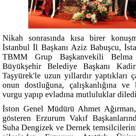
Nikah sonrasında kısa birer konu
İstanbul İl Başkanı Aziz Babuşcu, İsta
TBMM Grup Başkanvekili Belma S
Büyükşehir Belediye Başkanı Kadi
Taşyürek'le uzun yıllardır yaptıkları ça
onun dostluğuna, çalışkanlığına ve 
vurgu yapıp evladına mutluluklar diledi
İston Genel Müdürü Ahmet Ağırman, İ
gösteren Erzurum Vakıf Başkanların
Suha Dengizek ve Dernek temsilcilerini