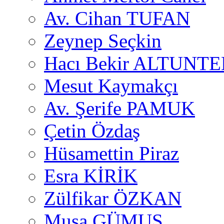
Av. Cihan TUFAN
Zeynep Seçkin
Hacı Bekir ALTUNTE
Mesut Kaymakçı
Av. Şerife PAMUK
Çetin Özdaş
Hüsamettin Piraz
Esra KİRİK
Zülfikar ÖZKAN
Musa GÜMUŞ