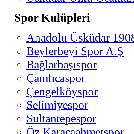
Spor Kulüpleri
Anadolu Üsküdar 190
Beylerbeyi Spor A.Ş
Bağlarbaşıspor
Çamlıcaspor
Çengelköyspor
Selimiyespor
Sultantepespor
Öz Karacaahmetspor