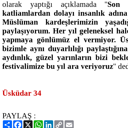
olarak yaptığı açıklamada ''
Son 
katliamlardan dolayı insanlık adın
Müslüman kardeşlerimizin yaşadı
paylaşıyorum. Her yıl geleneksel hale
yapmaya gönlümüz el vermiyor. Üs
bizimle aynı duyarlılığı paylaştığı
aydınlık, güzel yarınların bizi bekl
festivalimize bu yıl ara veriyoruz
'' de
Üsküdar 34
PAYLAŞ :
Paylaş
Facebook
X
WhatsApp
LinkedIn
Copy
Email
Link