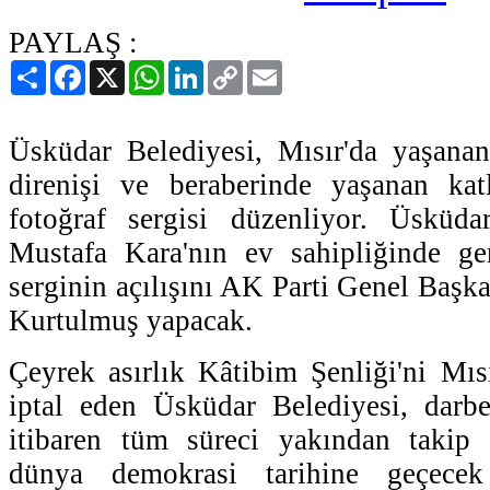
PAYLAŞ :
Paylaş
Facebook
X
WhatsApp
LinkedIn
Copy
Email
Link
Üsküdar Belediyesi, Mısır'da yaşanan
direnişi ve beraberinde yaşanan katl
fotoğraf sergisi düzenliyor. Üsküd
Mustafa Kara'nın ev sahipliğinde ger
serginin açılışını AK Parti Genel Baş
Kurtulmuş yapacak.
Çeyrek asırlık Kâtibim Şenliği'ni Mıs
iptal eden Üsküdar Belediyesi, darbe
itibaren tüm süreci yakından takip e
dünya demokrasi tarihine geçecek