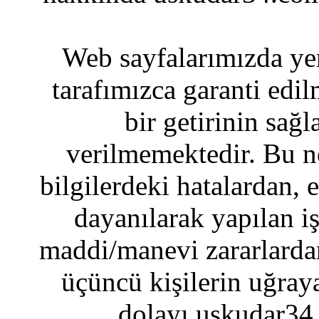
Web sayfalarımızda yer
tarafımızca garanti edil
bir getirinin sağ
verilmemektedir. Bu n
bilgilerdeki hatalardan, 
dayanılarak yapılan i
maddi/manevi zararlardan
üçüncü kişilerin uğraya
dolayı uskudar34