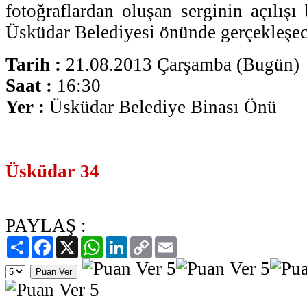
fotoğraflardan oluşan serginin açılışı
Üsküdar Belediyesi önünde gerçekleşec
Tarih :
21.08.2013 Çarşamba (Bugün)
Saat :
16:30
Yer :
Üsküdar Belediye Binası Önü
Üsküdar 34
PAYLAŞ :
Paylaş
Facebook
X
WhatsApp
LinkedIn
Copy
Email
Link