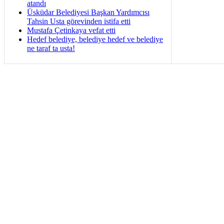
atandı
Üsküdar Belediyesi Başkan Yardımcısı
Tahsin Usta görevinden istifa etti
Mustafa Çetinkaya vefat etti
Hedef belediye, belediye hedef ve belediye
ne taraf ta usta!