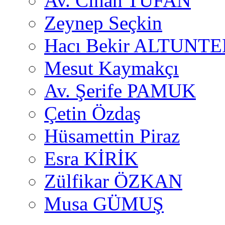
Av. Cihan TUFAN
Zeynep Seçkin
Hacı Bekir ALTUNTE
Mesut Kaymakçı
Av. Şerife PAMUK
Çetin Özdaş
Hüsamettin Piraz
Esra KİRİK
Zülfikar ÖZKAN
Musa GÜMUŞ