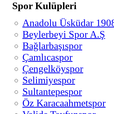
Spor Kulüpleri
Anadolu Üsküdar 190
Beylerbeyi Spor A.Ş
Bağlarbaşıspor
Çamlıcaspor
Çengelköyspor
Selimiyespor
Sultantepespor
Öz Karacaahmetspor