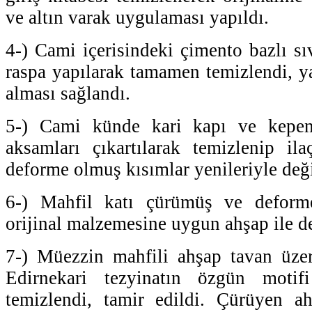
ve altın varak uygulaması yapıldı.
4-) Cami içerisindeki çimento bazlı s
raspa yapılarak tamamen temizlendi, ya
alması sağlandı.
5-) Cami künde kari kapı ve kepen
aksamları çıkartılarak temizlenip il
deforme olmuş kısımlar yenileriyle değiş
6-) Mahfil katı çürümüş ve deforme
orijinal malzemesine uygun ahşap ile değ
7-) Müezzin mahfili ahşap tavan üzer
Edirnekari tezyinatın özgün motifi
temizlendi, tamir edildi. Çürüyen ah