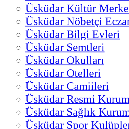
Üsküdar Kültür Merkez
Üsküdar Nöbetçi Ecza
Üsküdar Bilgi Evleri
Üsküdar Semtleri
Üsküdar Okulları
Üsküdar Otelleri
Üsküdar Camiileri
Üsküdar Resmi Kurum
Üsküdar Sağlık Kurum
Üsküdar Spor Kulüple