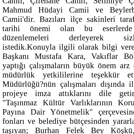
Camii, Çilehane Camii, Selimiye Ç
Mahmud Hüdayi Camii ve Beylerb
Camii'dir. Bazıları ilçe sakinleri tar
tarihi önemi olan bu eserlerde
düzenlemeleri derleyerek siz
istedik.Konuyla ilgili olarak bilgi ve
Başkanı Mustafa Kara, Vakıflar B
yaptığı çalışmaların büyük önem arz e
müdürlük yetkililerine teşekkür et
Müdürlüğü?nün çalışmaları dışında il
projeye imza attıklarını dile get
"Taşınmaz Kültür Varlıklarının Kor
Payına Dair Yönetmelik" çerçevesin
fonları ve belediye bütçesinden yararl
taşıyan; Burhan Felek Bey Köşkü