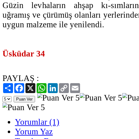
Güzin levhaların ahşap kı-sımları
uğramış ve çürümüş olanları yerlerinden
uygun malzeme ile yenilendi.
Üsküdar 34
PAYLAŞ :
Paylaş
Facebook
X
WhatsApp
LinkedIn
Copy
Email
Link
Yorumlar (1)
Yorum Yaz