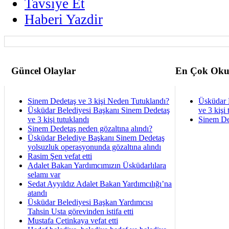
Tavsiye Et
Haberi Yazdir
Güncel Olaylar
En Çok Oku
Sinem Dedetaş ve 3 kişi Neden Tutuklandı?
Üsküdar 
Üsküdar Belediyesi Başkanı Sinem Dedetaş
ve 3 kişi 
ve 3 kişi tutuklandı
Sinem De
Sinem Dedetaş neden gözaltına alındı?
Üsküdar Belediye Başkanı Sinem Dedetaş
yolsuzluk operasyonunda gözaltına alındı
Rasim Şen vefat etti
Adalet Bakan Yardımcımızın Üsküdarlılara
selamı var
Sedat Ayyıldız Adalet Bakan Yardımcılığı’na
atandı
Üsküdar Belediyesi Başkan Yardımcısı
Tahsin Usta görevinden istifa etti
Mustafa Çetinkaya vefat etti