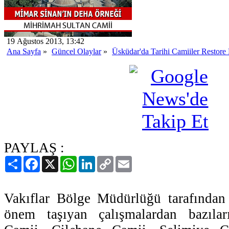
19 Ağustos 2013, 13:42
Ana Sayfa
»
Güncel Olaylar
»
Üsküdar'da Tarihi Camiiler Restore 
PAYLAŞ :
Paylaş
Facebook
X
WhatsApp
LinkedIn
Copy
Email
Link
Vakıflar Bölge Müdürlüğü tarafından
önem taşıyan çalışmalardan bazıla