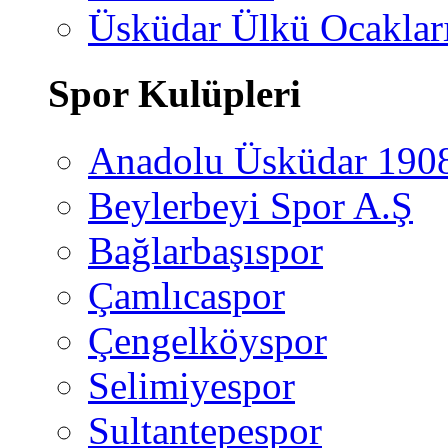
Üsküdar Ülkü Ocaklar
Spor Kulüpleri
Anadolu Üsküdar 190
Beylerbeyi Spor A.Ş
Bağlarbaşıspor
Çamlıcaspor
Çengelköyspor
Selimiyespor
Sultantepespor