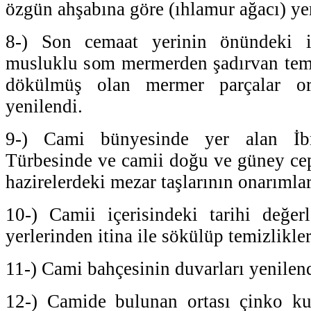
özgün ahşabına göre (ıhlamur ağacı) ye
8-) Son cemaat yerinin önündeki 
musluklu som mermerden şadırvan tem
dökülmüş olan mermer parçalar or
yenilendi.
9-) Cami bünyesinde yer alan İ
Türbesinde ve camii doğu ve güney ce
hazirelerdeki mezar taşlarının onarımları
10-) Camii içerisindeki tarihi değerl
yerlerinden itina ile sökülüp temizlikle
11-) Cami bahçesinin duvarları yenilend
12-) Camide bulunan ortası çinko kur