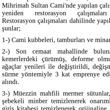
Mihrimah Sultan Cami'nde yapılan çalış
yeniden restorasyon çalışmaları g
Restorasyon çalışmaları dahilinde yapı
şunlar;
1-) Cami kubbeleri, tamburları ve minar
2-) Son cemaat mahallinde bulu
kemerlerdeki çürümüş, deforme olmuş
ağaçlar yenileri ile değiştirildi, değiş
sürme yöntemiyle 3 kat emprenye edi
alındı.
3-) Müezzin mahfili mermer sütunla
şebekeli minber temizlenerek onarıml
giriş kitabesi temizlenerek orijinalin