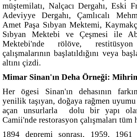
müştemilatı, Nalçacı Dergahı, Eski F
Adeviyye Dergahı, Çamlıcalı Mehm
Amet Paşa Sıbyan Mektemi, Kaymakçı 
Sıbyan Mektebi ve Çeşmesi ile Ab
Mektebi'nde rölöve, restitüsyo
çalışmalarının başlatıldığını veya baş
altını çizdi.
Mimar Sinan'ın Deha Örneği: Mihri
Her ögesi Sinan'ın dehasının farkı
yenilik taşıyan, doğaya rağmen uyumu f
açan unsurlarla dolu bir yapı ol
Camii'nde restorasyon çalışmaları tüm h
1894 depremi sonrası, 1959, 1961 