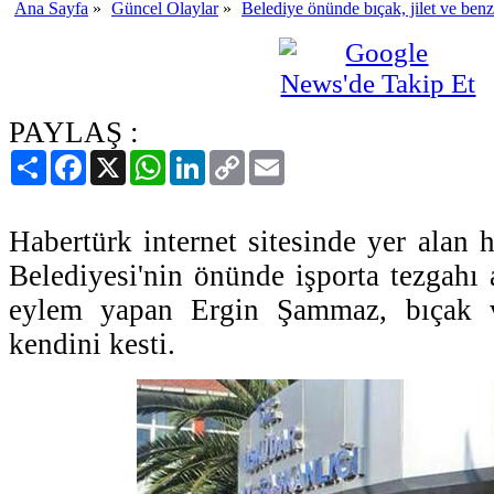
Ana Sayfa
»
Güncel Olaylar
»
Belediye önünde bıçak, jilet ve benz
PAYLAŞ :
Paylaş
Facebook
X
WhatsApp
LinkedIn
Copy
Email
Link
Habertürk internet sitesinde yer alan 
Belediyesi'nin önünde işporta tezgahı 
eylem yapan Ergin Şammaz, bıçak ve
kendini kesti.