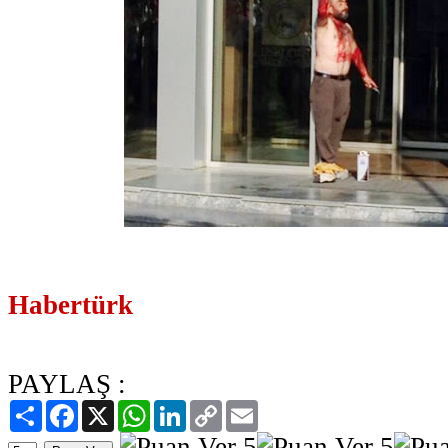
Habertürk
PAYLAŞ :
Paylaş
Facebook
X
WhatsApp
LinkedIn
Copy
Email
Link