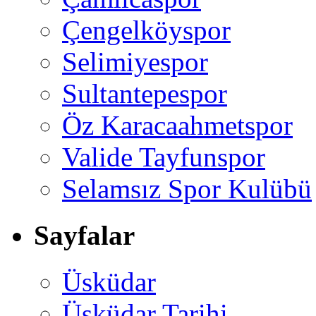
Çengelköyspor
Selimiyespor
Sultantepespor
Öz Karacaahmetspor
Valide Tayfunspor
Selamsız Spor Kulübü
Sayfalar
Üsküdar
Üsküdar Tarihi