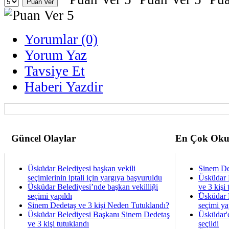
Yorumlar (0)
Yorum Yaz
Tavsiye Et
Haberi Yazdir
Güncel Olaylar
En Çok Oku
Üsküdar Belediyesi başkan vekili
Sinem De
seçimlerinin iptali için yargıya başvuruldu
Üsküdar 
Üsküdar Belediyesi’nde başkan vekilliği
ve 3 kişi 
seçimi yapıldı
Üsküdar B
Sinem Dedetaş ve 3 kişi Neden Tutuklandı?
seçimi ya
Üsküdar Belediyesi Başkanı Sinem Dedetaş
Üsküdar'
ve 3 kişi tutuklandı
seçildi