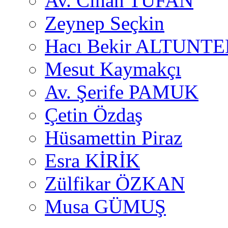
Av. Cihan TUFAN
Zeynep Seçkin
Hacı Bekir ALTUNTE
Mesut Kaymakçı
Av. Şerife PAMUK
Çetin Özdaş
Hüsamettin Piraz
Esra KİRİK
Zülfikar ÖZKAN
Musa GÜMUŞ