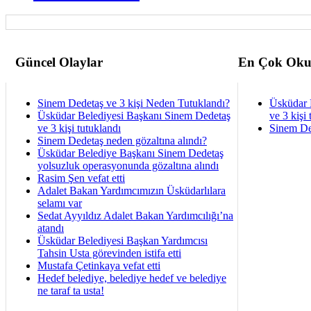
Güncel Olaylar
En Çok Oku
Sinem Dedetaş ve 3 kişi Neden Tutuklandı?
Üsküdar 
Üsküdar Belediyesi Başkanı Sinem Dedetaş
ve 3 kişi 
ve 3 kişi tutuklandı
Sinem De
Sinem Dedetaş neden gözaltına alındı?
Üsküdar Belediye Başkanı Sinem Dedetaş
yolsuzluk operasyonunda gözaltına alındı
Rasim Şen vefat etti
Adalet Bakan Yardımcımızın Üsküdarlılara
selamı var
Sedat Ayyıldız Adalet Bakan Yardımcılığı’na
atandı
Üsküdar Belediyesi Başkan Yardımcısı
Tahsin Usta görevinden istifa etti
Mustafa Çetinkaya vefat etti
Hedef belediye, belediye hedef ve belediye
ne taraf ta usta!