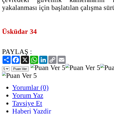
yakalanması için başlatılan çalışma sür
Üsküdar 34
PAYLAŞ :
Paylaş
Facebook
X
WhatsApp
LinkedIn
Copy
Email
Link
Yorumlar (0)
Yorum Yaz
Tavsiye Et
Haberi Yazdir