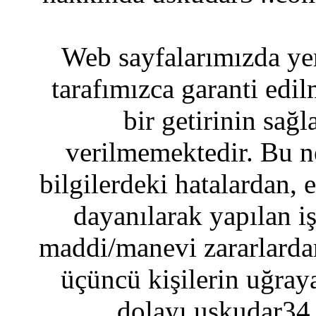
Web sayfalarımızda yer
tarafımızca garanti edil
bir getirinin sağ
verilmemektedir. Bu n
bilgilerdeki hatalardan, 
dayanılarak yapılan i
maddi/manevi zararlardan
üçüncü kişilerin uğraya
dolayı uskudar34