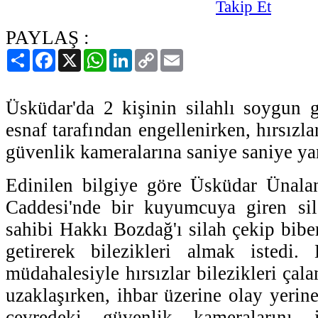
PAYLAŞ :
Paylaş
Facebook
X
WhatsApp
LinkedIn
Copy
Email
Link
Üsküdar'da 2 kişinin silahlı soygun 
esnaf tarafından engellenirken, hırsızla
güvenlik kameralarına saniye saniye ya
Edinilen bilgiye göre Üsküdar Ünal
Caddesi'nde bir kuyumcuya giren sil
sahibi Hakkı Bozdağ'ı silah çekip biber
getirerek bilezikleri almak istedi
müdahalesiyle hırsızlar bilezikleri ça
uzaklaşırken, ihbar üzerine olay yerine
çevredeki güvenlik kameralarını in