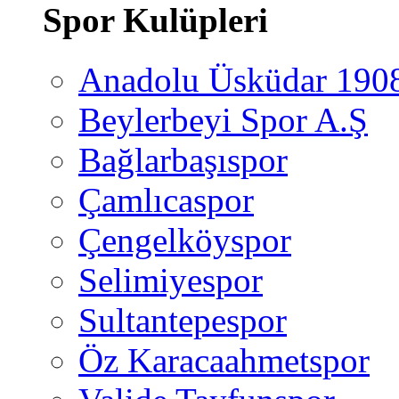
Spor Kulüpleri
Anadolu Üsküdar 190
Beylerbeyi Spor A.Ş
Bağlarbaşıspor
Çamlıcaspor
Çengelköyspor
Selimiyespor
Sultantepespor
Öz Karacaahmetspor